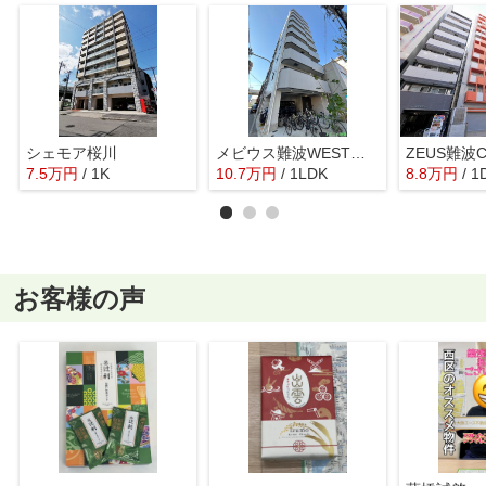
シェモア桜川
メビウス難波WESTレジデンス
ZEUS難波C
7.5
万
円
/ 1K
10.7
万
円
/ 1LDK
8.8
万
円
/ 1
お客様の声