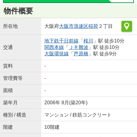
物件概要
所在地
大阪府
大阪市浪速区
稲荷
２丁目
地下鉄千日前線
「
桜川
」駅 徒歩10分
交通
関西本線
「
ＪＲ難波
」駅 徒歩10分
大阪環状線
「
芦原橋
」駅 徒歩9分
賃料
-
管理費等
-
面積
-
築年月
2006年 8月(築20年)
種別 / 構造
マンション / 鉄筋コンクリート
階建
10階建