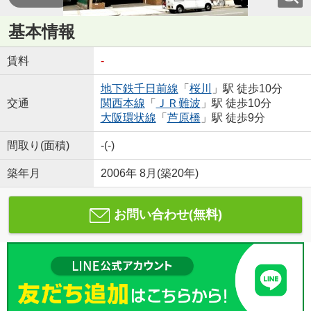
基本情報
賃料
-
地下鉄千日前線
「
桜川
」駅 徒歩10分
交通
関西本線
「
ＪＲ難波
」駅 徒歩10分
大阪環状線
「
芦原橋
」駅 徒歩9分
間取り(面積)
-(-)
築年月
2006年 8月(築20年)
お問い合わせ(無料)