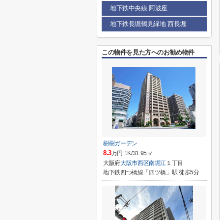
地下鉄中央線 阿波座
地下鉄長堀鶴見緑地 西長堀
この物件を見た方へのお勧め物件
樹樹ガーデン
8.3
万円 1K/31.95㎡
大阪府
大阪市西区
南堀江
１丁目
地下鉄四つ橋線「四ツ橋」駅 徒歩5分