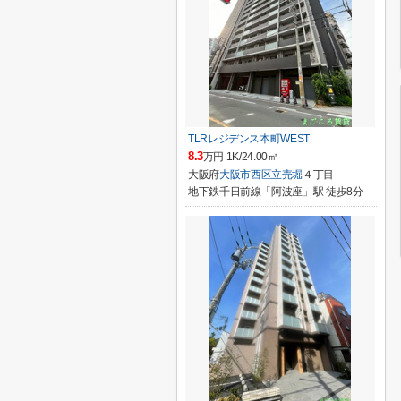
TLRレジデンス本町WEST
8.3
万円 1K/24.00㎡
大阪府
大阪市西区
立売堀
４丁目
地下鉄千日前線「阿波座」駅 徒歩8分