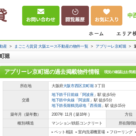
中
動産
>
まごころ賃貸 大阪エース不動産の物件一覧
>
アプリーレ京町堀
>
町堀
アプリーレ京町堀
の過去掲載物件情報
現況の確認はお気軽
所在地
大阪府
大阪市西区
京町堀
３丁目
地下鉄千日前線
「
阿波座
」駅 徒歩5分
交通
地下鉄中央線
「
阿波座
」駅 徒歩5分
地下鉄長堀鶴見緑地
「
西長堀
」駅 徒歩15分
築年月（築年数）
2007年 11月 ( 築18年 )
方位
種別/構造
マンション/鉄筋コンクリート
所在階/階
ペット相談
室内洗濯機置場
フローリング