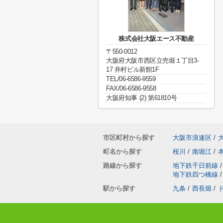
株式会社大阪エース不動産
〒550-0012
大阪府大阪市西区立売堀１丁目3-
17 井村ビル新館1F
TEL/06-6586-9559
FAX/06-6586-9558
大阪府知事 (2) 第61810号
市区町村から探す
大阪市浪速区
/
町名から探す
桜川
/
南堀江
/
路線から探す
地下鉄千日前線
/
地下鉄四つ橋線
/
駅から探す
九条
/
西長堀
/