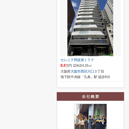
セレニテ阿波座ミラク
8.4
万円 1DK/24.35㎡
大阪府
大阪市西区
川口
３丁目
地下鉄中央線「九条」駅 徒歩8分