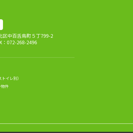
市北区中百舌鳥町５丁799-2
AX：072-268-2496
ストイレ別）
ン物件