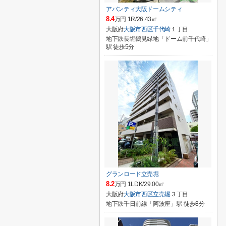
アバンティ大阪ドームシティ
8.4
万円 1R/26.43㎡
大阪府
大阪市西区
千代崎
１丁目
地下鉄長堀鶴見緑地「ドーム前千代崎」
駅 徒歩5分
グランロード立売堀
8.2
万円 1LDK/29.00㎡
大阪府
大阪市西区
立売堀
３丁目
地下鉄千日前線「阿波座」駅 徒歩8分