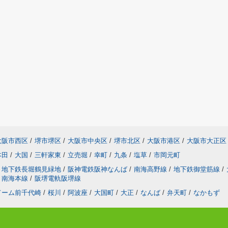
大阪市西区
/
堺市堺区
/
大阪市中央区
/
堺市北区
/
大阪市港区
/
大阪市大正区
本田
/
大国
/
三軒家東
/
立売堀
/
幸町
/
九条
/
塩草
/
市岡元町
地下鉄長堀鶴見緑地
/
阪神電鉄阪神なんば
/
南海高野線
/
地下鉄御堂筋線
/
南海本線
/
阪堺電軌阪堺線
ドーム前千代崎
/
桜川
/
阿波座
/
大国町
/
大正
/
なんば
/
弁天町
/
なかもず