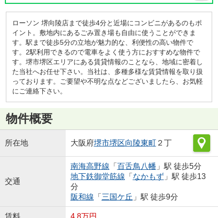
ローソン 堺向陵店まで徒歩4分と近場にコンビニがあるのもポ
イント。敷地内にあるごみ置き場も自由に使うことができま
す。駅まで徒歩5分の立地が魅力的な、利便性の高い物件で
す。2駅利用できるので電車をよく使う方におすすめな物件で
す。堺市堺区エリアにある賃貸情報のことなら、地域に密着し
た当社へお任せ下さい。当社は、多種多様な賃貸情報を取り扱
っております。ご要望や不明な点などございましたら、お気軽
にご連絡下さい。
物件概要
所在地
大阪府
堺市堺区
向陵東町
２丁
南海高野線
「
百舌鳥八幡
」駅 徒歩5分
地下鉄御堂筋線
「
なかもず
」駅 徒歩13
交通
分
阪和線
「
三国ケ丘
」駅 徒歩9分
賃料
4.8万円