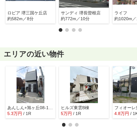
ロピア 堺三国ケ丘店
サンディ 堺長曽根店
ライフ
約582m／8分
約772m／10分
約1020m／
エリアの近い物件
あんしん+旭ヶ丘08-1064
ヒルズ東雲B棟
フィオーレ
5.3
万
円
/ 1R
5
万
円
/ 1R
4.8
万
円
/ 1