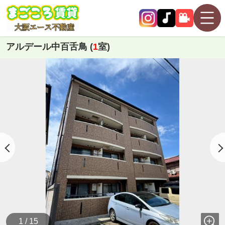
アルデール中百舌鳥 (
1
室)
1 / 15