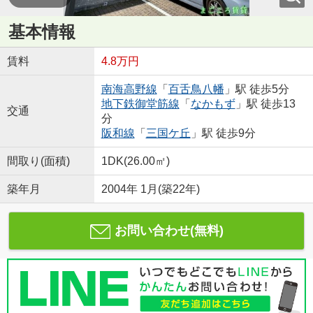
基本情報
賃料
4.8万円
南海高野線
「
百舌鳥八幡
」駅 徒歩5分
地下鉄御堂筋線
「
なかもず
」駅 徒歩13
交通
分
阪和線
「
三国ケ丘
」駅 徒歩9分
間取り(面積)
1DK(26.00㎡)
築年月
2004年 1月(築22年)
お問い合わせ(無料)