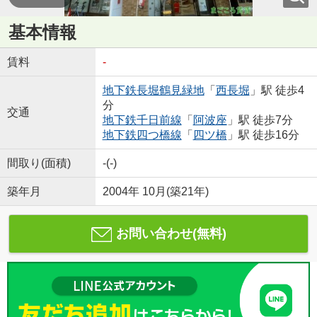
基本情報
賃料
-
地下鉄長堀鶴見緑地
「
西長堀
」駅 徒歩4
分
交通
地下鉄千日前線
「
阿波座
」駅 徒歩7分
地下鉄四つ橋線
「
四ツ橋
」駅 徒歩16分
間取り(面積)
-(-)
築年月
2004年 10月(築21年)
お問い合わせ(無料)