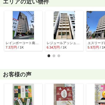
エリアの近い物件
レインボーコート南堀江
レジュールアッシュ心斎橋リュクス
7.3
万
円
/ 1K
6.34
万
円
/ 1K
5.9
万
円
/ 1
お客様の声