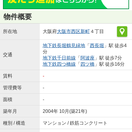
物件概要
所在地
大阪府
大阪市西区
新町
４丁目
地下鉄長堀鶴見緑地
「
西長堀
」駅 徒歩4
分
交通
地下鉄千日前線
「
阿波座
」駅 徒歩7分
地下鉄四つ橋線
「
四ツ橋
」駅 徒歩16分
賃料
-
管理費等
-
面積
-
築年月
2004年 10月(築21年)
種別 / 構造
マンション / 鉄筋コンクリート