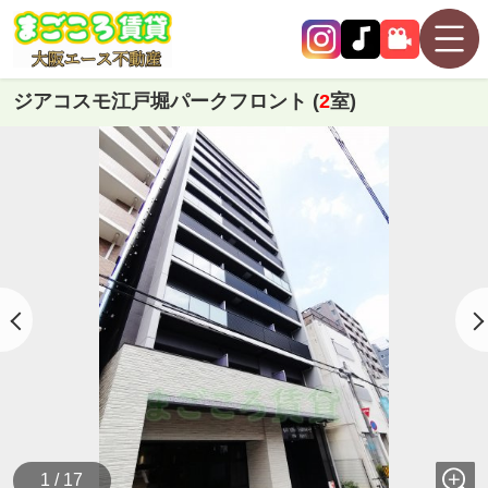
ジアコスモ江戸堀パークフロント (
2
室)
1 / 17