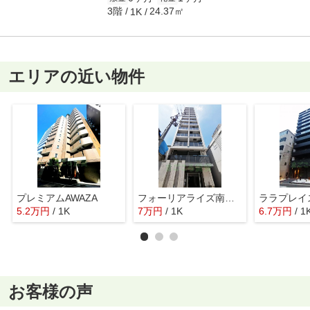
3階
24.37㎡
1K
エリアの近い物件
プレミアムAWAZA
フォーリアライズ南堀江ヴィータ
5.2
万
円
/ 1K
7
万
円
/ 1K
6.7
万
円
/ 1
お客様の声