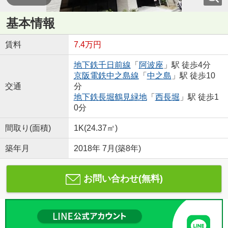
基本情報
賃料
7.4万円
地下鉄千日前線
「
阿波座
」駅 徒歩4分
京阪電鉄中之島線
「
中之島
」駅 徒歩10
交通
分
地下鉄長堀鶴見緑地
「
西長堀
」駅 徒歩1
0分
間取り(面積)
1K(24.37㎡)
築年月
2018年 7月(築8年)
お問い合わせ(無料)