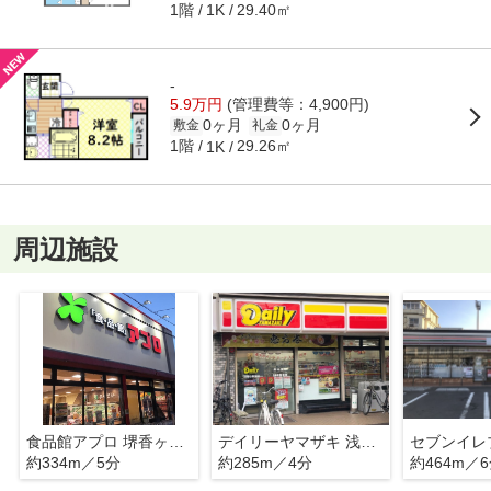
1階
29.40㎡
1K
-
5.9万円
(管理費等：4,900円)
0ヶ月
0ヶ月
敷金
礼金
1階
29.26㎡
1K
周辺施設
食品館アプロ 堺香ヶ丘店
デイリーヤマザキ 浅香山駅前店
約334m／5分
約285m／4分
約464m／