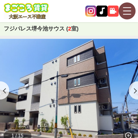
フジパレス堺今池サウス (
2
室)
1 / 15