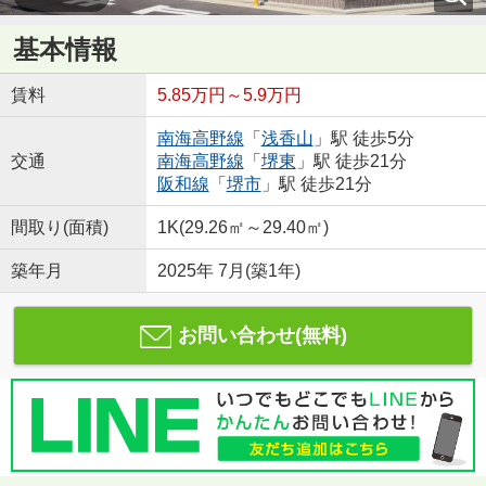
基本情報
賃料
5.85万円～5.9万円
南海高野線
「
浅香山
」駅 徒歩5分
交通
南海高野線
「
堺東
」駅 徒歩21分
阪和線
「
堺市
」駅 徒歩21分
間取り(面積)
1K(29.26㎡～29.40㎡)
築年月
2025年 7月(築1年)
お問い合わせ(無料)