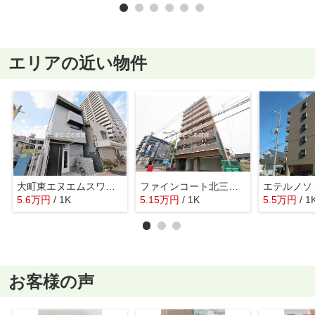
エリアの近い物件
大町東エヌエムスワサントディセット
ファインコート北三国丘
エテルノソ
5.6
万
円
/ 1K
5.15
万
円
/ 1K
5.5
万
円
/ 1
お客様の声