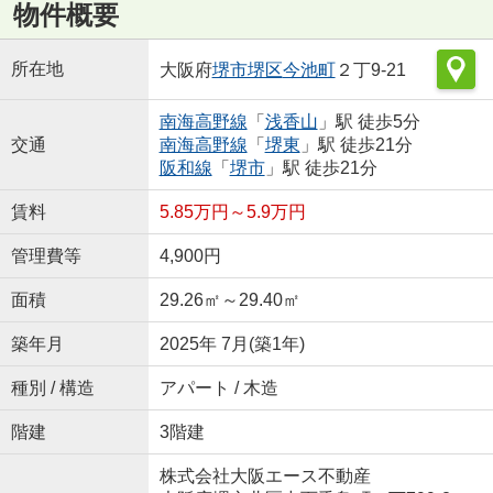
物件概要
所在地
大阪府
堺市堺区
今池町
２丁9-21
南海高野線
「
浅香山
」駅 徒歩5分
交通
南海高野線
「
堺東
」駅 徒歩21分
阪和線
「
堺市
」駅 徒歩21分
賃料
5.85万円～5.9万円
管理費等
4,900円
面積
29.26㎡～29.40㎡
築年月
2025年 7月(築1年)
種別 / 構造
アパート / 木造
階建
3階建
株式会社大阪エース不動産