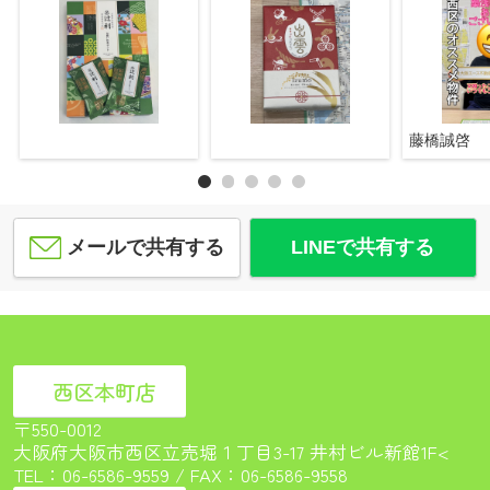
藤橋誠啓
メールで共有する
LINEで共有する
西区本町店
〒550-0012
大阪府大阪市西区立売堀１丁目3-17 井村ビル新館1F<
TEL：
06-6586-9559
/ FAX：06-6586-9558