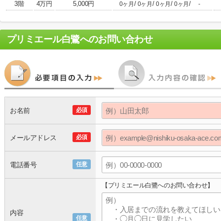
3階
4万円
5,000円
/
/
/
/
0ヶ月
0ヶ月
0ヶ月
0ヶ月
-
プリミエール白鷺
へのお問い合わせ
お名前
必須
メールアドレス
必須
電話番号
任意
【プリミエール白鷺へのお問い合わせ】
内容
任意