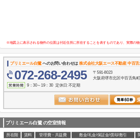
※地図上に表示される物件の位置は付近住所に所在することを表すものであり、実際の物
プリミエール白鷺
へのお問い合わせは
株式会社大阪エース不動産 中百
072-268-2495
〒591-8023
大阪府堺市北区中百舌鳥町５
9：30～19：30 定休日:不定期
プリミエール白鷺
の空室情報
所在階
賃料
管理費・共益費
敷金/礼金/保証金/償却/敷引