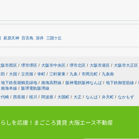
岡
萩原天神
百舌鳥
深井
三国ケ丘
大阪市西区
/
堺市堺区
/
大阪市中央区
/
堺市北区
/
大阪市港区
/
大阪市大正区
本田
/
大国
/
立売堀
/
幸町
/
三軒家東
/
九条
/
市岡元町
/
九条南
地下鉄長堀鶴見緑地
/
南海高野線
/
阪神電鉄阪神なんば
/
地下鉄御堂筋線
/
南海本線
/
阪堺電軌阪堺線
千代崎
/
西長堀
/
桜川
/
阿波座
/
大国町
/
大正
/
なんば
/
弁天町
/
なかもず
らしを応援！まごころ賃貸 大阪エース不動産