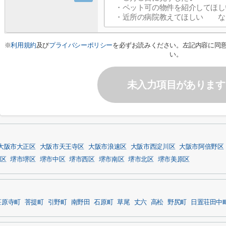
※
利用規約
及び
プライバシーポリシー
を必ずお読みください。左記内容に同
い。
未入力項目があります
大阪市大正区
大阪市天王寺区
大阪市浪速区
大阪市西淀川区
大阪市阿倍野区
区
堺市堺区
堺市中区
堺市西区
堺市南区
堺市北区
堺市美原区
荘原寺町
菩提町
引野町
南野田
石原町
草尾
丈六
高松
野尻町
日置荘田中