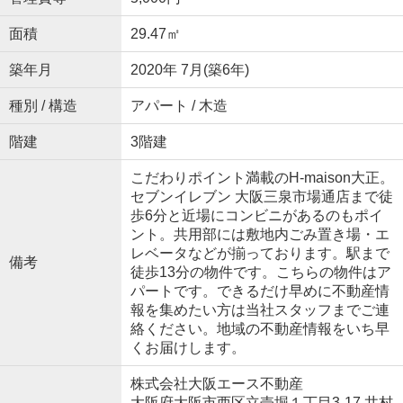
面積
29.47㎡
築年月
2020年 7月(築6年)
種別 / 構造
アパート / 木造
階建
3階建
こだわりポイント満載のH-maison大正。
セブンイレブン 大阪三泉市場通店まで徒
歩6分と近場にコンビニがあるのもポイ
ント。共用部には敷地内ごみ置き場・エ
レベータなどが揃っております。駅まで
備考
徒歩13分の物件です。こちらの物件はア
パートです。できるだけ早めに不動産情
報を集めたい方は当社スタッフまでご連
絡ください。地域の不動産情報をいち早
くお届けします。
株式会社大阪エース不動産
大阪府大阪市西区立売堀１丁目3-17 井村