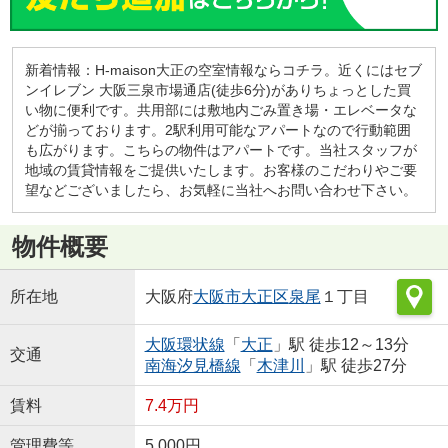
新着情報：H-maison大正の空室情報ならコチラ。近くにはセブ
ンイレブン 大阪三泉市場通店(徒歩6分)がありちょっとした買
い物に便利です。共用部には敷地内ごみ置き場・エレベータな
どが揃っております。2駅利用可能なアパートなので行動範囲
も広がります。こちらの物件はアパートです。当社スタッフが
地域の賃貸情報をご提供いたします。お客様のこだわりやご要
望などございましたら、お気軽に当社へお問い合わせ下さい。
物件概要
所在地
大阪府
大阪市大正区
泉尾
１丁目
大阪環状線
「
大正
」駅 徒歩12～13分
交通
南海汐見橋線
「
木津川
」駅 徒歩27分
賃料
7.4万円
管理費等
5,000円