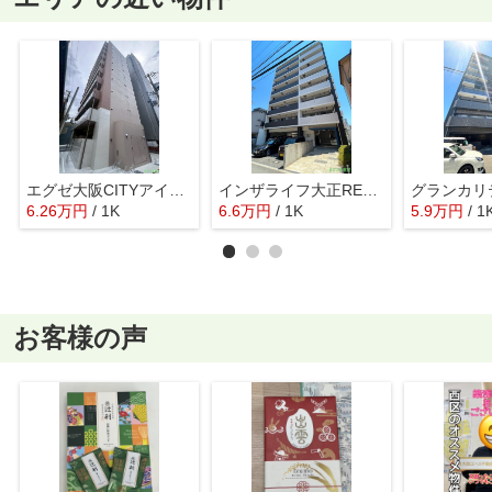
エグゼ大阪CITYアインツ
インザライフ大正RESIDENCE
6.26
万
円
/ 1K
6.6
万
円
/ 1K
5.9
万
円
/ 1
お客様の声