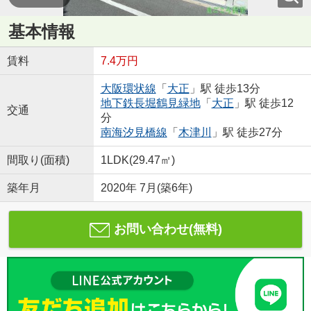
基本情報
賃料
7.4万円
大阪環状線
「
大正
」駅 徒歩13分
地下鉄長堀鶴見緑地
「
大正
」駅 徒歩12
交通
分
南海汐見橋線
「
木津川
」駅 徒歩27分
間取り(面積)
1LDK(29.47㎡)
築年月
2020年 7月(築6年)
お問い合わせ(無料)