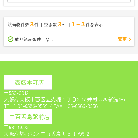
3
3
1～3
該当物件数
件
空き数
件
件を表示
変更
絞り込み条件：
なし
西区本町店
〒550-0012
大阪府大阪市西区立売堀１丁目3-17 井村ビル新館1F<
TEL：
06-6586-9559
/ FAX：06-6586-9558
中百舌鳥駅前店
〒591-8023
大阪府堺市北区中百舌鳥町５丁799-2