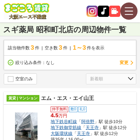
スギ薬局 昭和町北店の周辺物件一覧
3
3
1～3
該当物件数
件
空き数
件
件を表示
変更
絞り込み条件：
なし
空室のみ
エム・エス・エイ山王
賃貸 | マンション
仲手無料
敷0
礼0
4.5
万円
地下鉄谷町線
「
阿倍野
」駅 徒歩10分
地下鉄御堂筋線
「
天王寺
」駅 徒歩12分
大阪環状線
「
天王寺
」駅 徒歩12分
築35年 / 16.00㎡