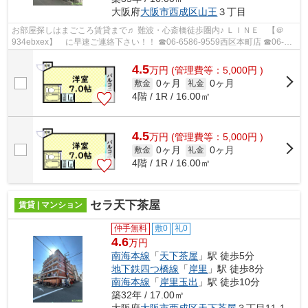
大阪府
大阪市西成区
山王
３丁目
お部屋探しはまごころ賃貸まで♬ 難波・心斎橋徒歩圏内♪ ＬＩＮＥ 【＠
934ebxex】 に早速ご連絡下さい！！ ☎06-6586-9559西区本町店 ☎06-
6562-1777桜川駅前店
4.5
万
円
(管理費等：5,000円 )
0ヶ月
0ヶ月
敷金
礼金
4階 / 1R / 16.00㎡
4.5
万
円
(管理費等：5,000円 )
0ヶ月
0ヶ月
敷金
礼金
4階 / 1R / 16.00㎡
セラ天下茶屋
賃貸 | マンション
仲手無料
敷0
礼0
4.6
万円
南海本線
「
天下茶屋
」駅 徒歩5分
地下鉄四つ橋線
「
岸里
」駅 徒歩8分
南海本線
「
岸里玉出
」駅 徒歩10分
築32年 / 17.00㎡