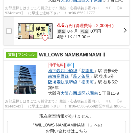
大阪府
大阪市西成区
天下茶屋
３丁目11-1
お部屋探しはまごころ賃貸まで♬ 難波・心斎橋徒歩圏内♪ ＬＩＮＥ 【＠
934ebxex】 に早速ご連絡下さい！！ ☎06-6562-1777
4.6
万
円
(管理費等：2,000円 )
0ヶ月
0万円
敷金
礼金
4階 / 1K / 17.00㎡
WILLOWS NAMBAMINAMIⅡ
賃貸 | マンション
仲手無料
敷0
地下鉄四つ橋線
「
花園町
」駅 徒歩4分
南海高野線
「
萩ノ茶屋
」駅 徒歩5分
阪堺電軌阪堺線
「
松田町
」駅 徒歩5分
築6年
大阪府
大阪市西成区
花園南
１丁目11-9
お部屋探しはまごころ賃貸まで♬ 難波・心斎橋徒歩圏内♪ ＬＩＮＥ 【＠
934ebxex】 に早速ご連絡下さい！！ ☎06-6586-9559西区本町店 ☎06-
6562-1777桜川駅前店
現在空室情報がありません。
「WILLOWS NAMBAMINAMIⅡ」への
お問い合わせはこちら