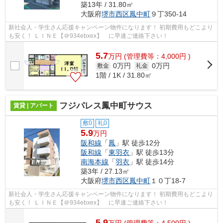
築13年 / 31.80㎡
大阪府
堺市西区
鳳中町
９丁350-14
新社会人・学生さん応援キャンペーン物件になります！ 初期費用もどこより
も安く！ ＬＩＮＥ【＠934ebxex】 に早速ご連絡下さい！
5.7
万
円
(管理費等：4,000円 )
0万円
0万円
敷金
礼金
1階 / 1K / 31.80㎡
フジパレス鳳中町サウス
賃貸 | アパート
敷0
礼0
5.9
万円
阪和線
「
鳳
」駅 徒歩12分
阪和線
「
東羽衣
」駅 徒歩13分
南海本線
「
羽衣
」駅 徒歩14分
築3年 / 27.13㎡
大阪府
堺市西区
鳳中町
１０丁18-7
新社会人・学生さん応援キャンペーン物件になります！ 初期費用もどこより
も安く！ ＬＩＮＥ【＠934ebxex】 に早速ご連絡下さい！
5.9