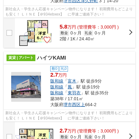
大阪府
堺市西区
津久野町
３丁14-20
新社会人・学生さん応援キャンペーン物件になります！ 初期費用もどこより
も安く！ ＬＩＮＥ【＠934ebxex】 に早速ご連絡下さい！
5.8
万
円
(管理費等：3,000円 )
0ヶ月
0ヶ月
敷金
礼金
2階 / 1K / 24.40㎡
ハイツKAMI
賃貸 | アパート
敷0
礼0
2.7
万円
阪和線
「
富木
」駅 徒歩9分
阪和線
「
鳳
」駅 徒歩19分
阪和線
「
東羽衣
」駅 徒歩35分
築38年 / 17.01㎡
大阪府
堺市西区
上
664-2
新社会人・学生さん応援キャンペーン物件になります！ 初期費用もどこより
も安く！ ＬＩＮＥ【＠934ebxex】 に早速ご連絡下さい！
2.7
万
円
(管理費等：3,000円 )
0ヶ月
0ヶ月
敷金
礼金