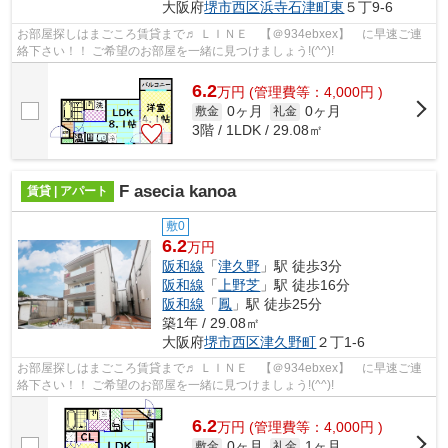
大阪府
堺市西区
浜寺石津町東
５丁9-6
お部屋探しはまごころ賃貸まで♬ ＬＩＮＥ 【＠934ebxex】 に早速ご連
絡下さい！！ ご希望のお部屋を一緒に見つけましょう!(^^)!
6.2
万
円
(管理費等：4,000円 )
0ヶ月
0ヶ月
敷金
礼金
3階 / 1LDK / 29.08㎡
F asecia kanoa
賃貸 | アパート
敷0
6.2
万円
阪和線
「
津久野
」駅 徒歩3分
阪和線
「
上野芝
」駅 徒歩16分
阪和線
「
鳳
」駅 徒歩25分
築1年 / 29.08㎡
大阪府
堺市西区
津久野町
２丁1-6
お部屋探しはまごころ賃貸まで♬ ＬＩＮＥ 【＠934ebxex】 に早速ご連
絡下さい！！ ご希望のお部屋を一緒に見つけましょう!(^^)!
6.2
万
円
(管理費等：4,000円 )
0ヶ月
1ヶ月
敷金
礼金