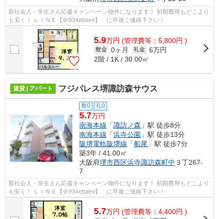
新社会人・学生さん応援キャンペーン物件になります！ 初期費用もどこより
も安く！ ＬＩＮＥ【＠934ebxex】 に早速ご連絡下さい！
5.9
万
円
(管理費等：5,800円 )
0ヶ月
6万円
敷金
礼金
2階 / 1K / 30.00㎡
フジパレス堺諏訪森サウス
賃貸 | アパート
敷0
礼0
5.7
万円
南海本線
「
諏訪ノ森
」駅 徒歩8分
南海本線
「
浜寺公園
」駅 徒歩13分
阪堺電軌阪堺線
「
船尾
」駅 徒歩7分
築3年 / 41.00㎡
大阪府
堺市西区
浜寺諏訪森町中
３丁267-
7
新社会人・学生さん応援キャンペーン物件になります！ 初期費用もどこより
も安く！ ＬＩＮＥ【＠934ebxex】 に早速ご連絡下さい！
5.7
万
円
(管理費等：4,400円 )