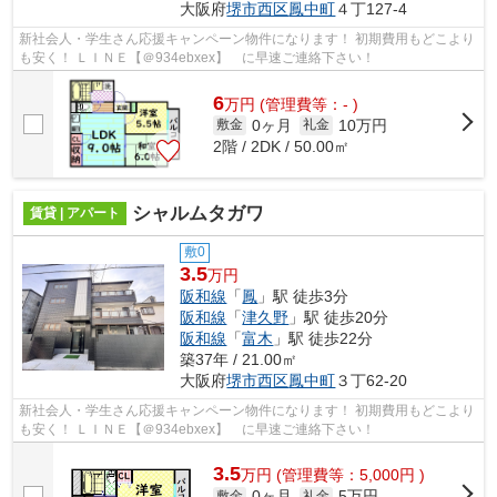
大阪府
堺市西区
鳳中町
４丁127-4
新社会人・学生さん応援キャンペーン物件になります！ 初期費用もどこより
も安く！ ＬＩＮＥ【＠934ebxex】 に早速ご連絡下さい！
6
万
円
(管理費等：- )
0ヶ月
10万円
敷金
礼金
2階 / 2DK / 50.00㎡
シャルムタガワ
賃貸 | アパート
敷0
3.5
万円
阪和線
「
鳳
」駅 徒歩3分
阪和線
「
津久野
」駅 徒歩20分
阪和線
「
富木
」駅 徒歩22分
築37年 / 21.00㎡
大阪府
堺市西区
鳳中町
３丁62-20
新社会人・学生さん応援キャンペーン物件になります！ 初期費用もどこより
も安く！ ＬＩＮＥ【＠934ebxex】 に早速ご連絡下さい！
3.5
万
円
(管理費等：5,000円 )
0ヶ月
5万円
敷金
礼金