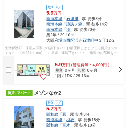
敷0
礼0
5.9
万円
南海本線
「
石津川
」駅 徒歩3分
南海本線
「
諏訪ノ森
」駅 徒歩14分
南海本線
「
湊
」駅 徒歩20分
築2年 / 29.16㎡
大阪府
堺市西区
浜寺石津町中
３丁12-2
生活保護可・保証人不要ご相談下さい！お部屋探しはまごころ賃貸まで♬ Ｌ
ＩＮＥ 【＠934ebxex】 に早速ご連絡下さい！！ ご希望のお部屋を一緒
に見つけましょう!(^^)!
5.9
万
円
(管理費等：4,000円 )
0ヶ月
0ヶ月
敷金
礼金
1階 / 1DK / 29.16㎡
メゾンなか2
賃貸 | アパート
敷0
礼0
5.7
万円
阪和線
「
鳳
」駅 徒歩8分
南海本線
「
羽衣
」駅 徒歩18分
阪和線
「
富木
」駅 徒歩18分