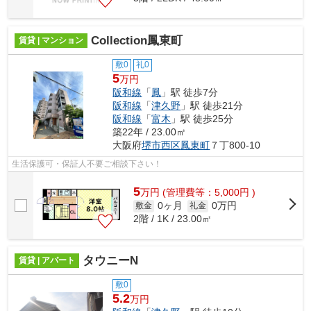
Collection鳳東町
賃貸 | マンション
敷0
礼0
5
万円
阪和線
「
鳳
」駅 徒歩7分
阪和線
「
津久野
」駅 徒歩21分
阪和線
「
富木
」駅 徒歩25分
築22年 / 23.00㎡
大阪府
堺市西区
鳳東町
７丁800-10
生活保護可・保証人不要ご相談下さい！
5
万
円
(管理費等：5,000円 )
0ヶ月
0万円
敷金
礼金
2階 / 1K / 23.00㎡
タウニーN
賃貸 | アパート
敷0
5.2
万円