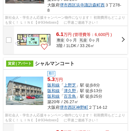
大阪府
堺市西区
浜寺諏訪森町西
３丁278-
8
新社会人・学生さん応援キャンペーン物件になります！ 初期費用もどこより
も安く！ ＬＩＮＥ【＠934ebxex】 に早速ご連絡下さい！
6.1
万
円
(管理費等：6,600円 )
0ヶ月
0ヶ月
敷金
礼金
3階 / 1LDK / 33.26㎡
シャルマンコート
賃貸 | アパート
敷0
5.3
万円
阪和線
「
上野芝
」駅 徒歩8分
阪和線
「
津久野
」駅 徒歩13分
阪和線
「
百舌鳥
」駅 徒歩25分
築20年 / 26.27㎡
大阪府
堺市西区
神野町
２丁14-12
新社会人・学生さん応援キャンペーン物件になります！ 初期費用もどこより
も安く！ ＬＩＮＥ【＠934ebxex】 に早速ご連絡下さい！