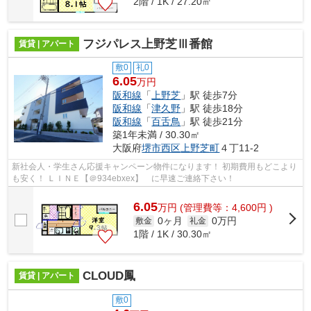
2階 / 1K / 27.20㎡
フジパレス上野芝Ⅲ番館
賃貸 | アパート
敷0
礼0
6.05
万円
阪和線
「
上野芝
」駅 徒歩7分
阪和線
「
津久野
」駅 徒歩18分
阪和線
「
百舌鳥
」駅 徒歩21分
築1年未満 / 30.30㎡
大阪府
堺市西区
上野芝町
４丁11-2
新社会人・学生さん応援キャンペーン物件になります！ 初期費用もどこより
も安く！ ＬＩＮＥ【＠934ebxex】 に早速ご連絡下さい！
6.05
万
円
(管理費等：4,600円 )
0ヶ月
0万円
敷金
礼金
1階 / 1K / 30.30㎡
CLOUD鳳
賃貸 | アパート
敷0