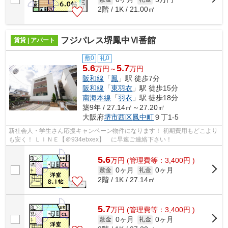
2階 / 1K / 21.00㎡
フジパレス堺鳳中Ⅵ番館
賃貸 | アパート
敷0
礼0
5.6
5.7
万円～
万円
阪和線
「
鳳
」駅 徒歩7分
阪和線
「
東羽衣
」駅 徒歩15分
南海本線
「
羽衣
」駅 徒歩18分
築9年 / 27.14㎡～27.20㎡
大阪府
堺市西区
鳳中町
９丁1-5
新社会人・学生さん応援キャンペーン物件になります！ 初期費用もどこより
も安く！ ＬＩＮＥ【＠934ebxex】 に早速ご連絡下さい！
5.6
万
円
(管理費等：3,400円 )
0ヶ月
0ヶ月
敷金
礼金
2階 / 1K / 27.14㎡
5.7
万
円
(管理費等：3,400円 )
0ヶ月
0ヶ月
敷金
礼金