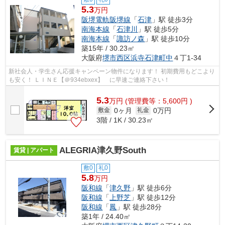
5.3
万円
阪堺電軌阪堺線
「
石津
」駅 徒歩3分
南海本線
「
石津川
」駅 徒歩5分
南海本線
「
諏訪ノ森
」駅 徒歩10分
築15年 / 30.23㎡
大阪府
堺市西区
浜寺石津町中
４丁1-34
新社会人・学生さん応援キャンペーン物件になります！ 初期費用もどこより
も安く！ ＬＩＮＥ【＠934ebxex】 に早速ご連絡下さい！
5.3
万
円
(管理費等：5,600円 )
0ヶ月
0万円
敷金
礼金
3階 / 1K / 30.23㎡
ALEGRIA津久野South
賃貸 | アパート
敷0
礼0
5.8
万円
阪和線
「
津久野
」駅 徒歩6分
阪和線
「
上野芝
」駅 徒歩12分
阪和線
「
鳳
」駅 徒歩28分
築1年 / 24.40㎡