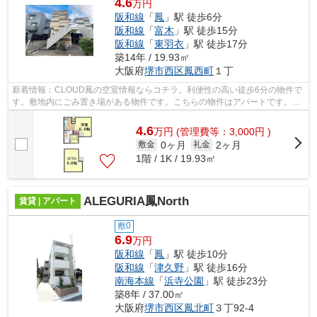
4.6
万円
阪和線
「
鳳
」駅 徒歩6分
阪和線
「
富木
」駅 徒歩15分
阪和線
「
東羽衣
」駅 徒歩17分
築14年 / 19.93㎡
大阪府
堺市西区
鳳西町
１丁
新着情報：CLOUD鳳の空室情報ならコチラ。利便性の高い徒歩6分の物件で
す。敷地内にごみ置き場がある物件です。こちらの物件はアパートです。堺
市西区エリアにある賃貸情報のことなら...
4.6
万
円
(管理費等：3,000円 )
0ヶ月
2ヶ月
敷金
礼金
1階 / 1K / 19.93㎡
ALEGURIA鳳North
賃貸 | アパート
敷0
6.9
万円
阪和線
「
鳳
」駅 徒歩10分
阪和線
「
津久野
」駅 徒歩16分
南海本線
「
浜寺公園
」駅 徒歩23分
築8年 / 37.00㎡
大阪府
堺市西区
鳳北町
３丁92-4