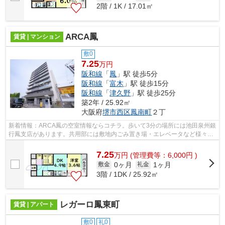
2階 / 1K / 17.01㎡
ARCA鳳
賃貸 | マンション
敷0
7.25
万円
阪和線
「
鳳
」駅 徒歩5分
阪和線
「
富木
」駅 徒歩15分
阪和線
「
津久野
」駅 徒歩25分
築2年 / 25.92㎡
大阪府
堺市西区
鳳南町
２丁
新着情報：ARCA鳳の空室情報ならコチラ。歩いて3分の場所には池田泉州銀
行鳳支店があります。共用部には敷地内ごみ置き場・エレベータなど様々な
設備やサービスが揃っているので便利で...
7.25
万
円
(管理費等：6,000円 )
0ヶ月
1ヶ月
敷金
礼金
3階 / 1DK / 25.92㎡
レガーロ鳳東町
賃貸 | アパート
敷0
礼0