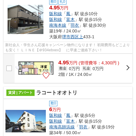
敷0
礼0
4.95
万円
阪和線
「
鳳
」駅 徒歩10分
阪和線
「
富木
」駅 徒歩15分
南海本線
「
羽衣
」駅 徒歩30分
築19年 / 24.00㎡
大阪府
堺市西区
上
433-1
新社会人・学生さん応援キャンペーン物件になります！ 初期費用もどこより
も安く！ ＬＩＮＥ【＠934ebxex】 に早速ご連絡下さい！
4.95
万
円
(管理費等：4,300円 )
0万円
0万円
敷金
礼金
2階 / 1K / 24.00㎡
ラコートオオトリ
賃貸 | アパート
敷0
6
万円
阪和線
「
鳳
」駅 徒歩5分
阪和線
「
富木
」駅 徒歩15分
南海高師浜線
「
羽衣
」駅 徒歩19分
築34年 / 50.00㎡