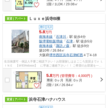
1階 / 1LDK / 29.08㎡
Ｌｕｘｅ浜寺B棟
賃貸 | アパート
敷0
礼0
5.8
万円
南海本線
「
石津川
」駅 徒歩4分
阪堺電軌阪堺線
「
石津
」駅 徒歩5分
南海本線
「
諏訪ノ森
」駅 徒歩9分
築10年 / 26.84㎡
大阪府
堺市西区
浜寺石津町西
４丁4-18
生活保護可・保証人不要ご相談下さい！お部屋探しはまごころ賃貸まで♬ Ｌ
ＩＮＥ 【＠934ebxex】 に早速ご連絡下さい！！ ご希望のお部屋を一緒
に見つけましょう!(^^)!
5.8
万
円
(管理費等：4,000円 )
0ヶ月
0ヶ月
敷金
礼金
2階 / 1K / 26.84㎡
浜寺石津ハナハウス
賃貸 | アパート
敷0
礼0