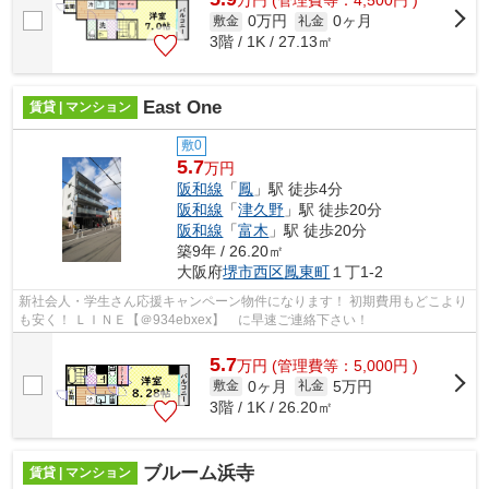
万
円
(管理費等：4,500円 )
0万円
0ヶ月
敷金
礼金
3階 / 1K / 27.13㎡
East One
賃貸 | マンション
敷0
5.7
万円
阪和線
「
鳳
」駅 徒歩4分
阪和線
「
津久野
」駅 徒歩20分
阪和線
「
富木
」駅 徒歩20分
築9年 / 26.20㎡
大阪府
堺市西区
鳳東町
１丁1-2
新社会人・学生さん応援キャンペーン物件になります！ 初期費用もどこより
も安く！ ＬＩＮＥ【＠934ebxex】 に早速ご連絡下さい！
5.7
万
円
(管理費等：5,000円 )
0ヶ月
5万円
敷金
礼金
3階 / 1K / 26.20㎡
ブルーム浜寺
賃貸 | マンション