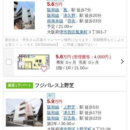
5.6
万円
阪和線
「
鳳
」駅 徒歩7分
阪和線
「
津久野
」駅 徒歩20分
南海本線
「
羽衣
」駅 徒歩23分
予定 / 21.00㎡
大阪府
堺市西区
鳳東町
３丁301-7
新社会人・学生さん応援キャンペーン物件になります！ 初期費用もどこより
も安く！ ＬＩＮＥ【＠934ebxex】 に早速ご連絡下さい！
5.6
万
円
(管理費等：4,000円 )
0ヶ月
0ヶ月
敷金
礼金
1階 / 1R / 21.00㎡
フジパレス上野芝
賃貸 | アパート
敷0
5.9
万円
阪和線
「
上野芝
」駅 徒歩5分
阪和線
「
津久野
」駅 徒歩17分
阪和線
「
百舌鳥
」駅 徒歩22分
築2年 / 30.00㎡
大阪府
堺市西区
上野芝町
４丁22-28