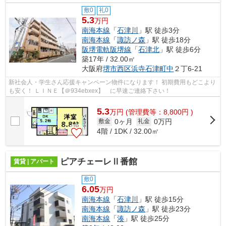
敷0
礼0
5.3
万円
南海本線
「
石津川
」駅 徒歩3分
南海本線
「
諏訪ノ森
」駅 徒歩18分
阪堺電軌阪堺線
「
石津北
」駅 徒歩6分
築17年 / 32.00㎡
大阪府
堺市西区
浜寺石津町中
２丁6-21
新社会人・学生さん応援キャンペーン物件になります！ 初期費用もどこより
も安く！ ＬＩＮＥ【＠934ebxex】 に早速ご連絡下さい！
5.3
万
円
(管理費等：8,800円 )
0ヶ月
0万円
敷金
礼金
4階 / 1DK / 32.00㎡
ピアチェーレⅡ番館
賃貸 | アパート
敷0
6.05
万円
南海本線
「
石津川
」駅 徒歩15分
南海本線
「
諏訪ノ森
」駅 徒歩23分
南海本線
「
湊
」駅 徒歩25分