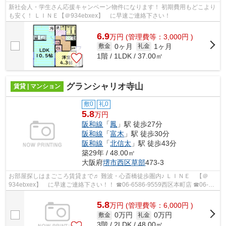
新社会人・学生さん応援キャンペーン物件になります！ 初期費用もどこより
も安く！ ＬＩＮＥ【＠934ebxex】 に早速ご連絡下さい！
6.9
万
円
(管理費等：3,000円 )
0ヶ月
1ヶ月
敷金
礼金
1階 / 1LDK / 37.00㎡
グランシャリオ寺山
賃貸 | マンション
敷0
礼0
5.8
万円
阪和線
「
鳳
」駅 徒歩27分
阪和線
「
富木
」駅 徒歩30分
阪和線
「
北信太
」駅 徒歩43分
築29年 / 48.00㎡
大阪府
堺市西区
草部
473-3
お部屋探しはまごころ賃貸まで♬ 難波・心斎橋徒歩圏内♪ ＬＩＮＥ 【＠
934ebxex】 に早速ご連絡下さい！！ ☎06-6586-9559西区本町店 ☎06-
6562-1777桜川駅前店 ☎072-268-2495中百舌鳥...
5.8
万
円
(管理費等：6,000円 )
0万円
0万円
敷金
礼金
3階 / 2LDK / 48.00㎡