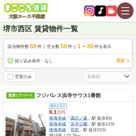
堺市西区 賃貸物件一覧
59
59
1～30
該当物件数
件
空き数
件
件を表示
変更
絞り込み条件：
なし
空室のみ
フジパレス浜寺サウス1番館
賃貸 | アパート
敷0
礼0
6.1
万円
南海本線
「
諏訪ノ森
」駅 徒歩8分
南海本線
「
浜寺公園
」駅 徒歩12分
南海本線
「
羽衣
」駅 徒歩22分
築15年 / 33.26㎡