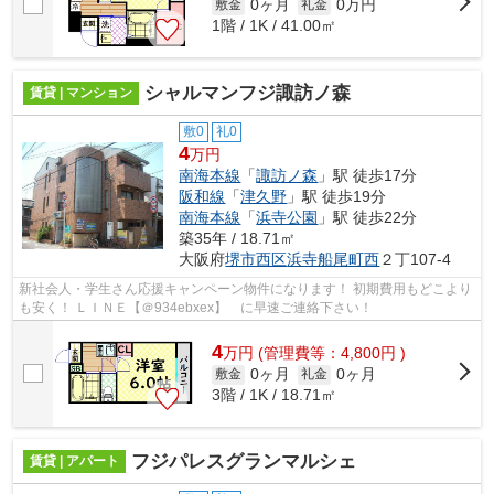
0ヶ月
0万円
敷金
礼金
1階 / 1K / 41.00㎡
シャルマンフジ諏訪ノ森
賃貸 | マンション
敷0
礼0
4
万円
南海本線
「
諏訪ノ森
」駅 徒歩17分
阪和線
「
津久野
」駅 徒歩19分
南海本線
「
浜寺公園
」駅 徒歩22分
築35年 / 18.71㎡
大阪府
堺市西区
浜寺船尾町西
２丁107-4
新社会人・学生さん応援キャンペーン物件になります！ 初期費用もどこより
も安く！ ＬＩＮＥ【＠934ebxex】 に早速ご連絡下さい！
4
万
円
(管理費等：4,800円 )
0ヶ月
0ヶ月
敷金
礼金
3階 / 1K / 18.71㎡
フジパレスグランマルシェ
賃貸 | アパート