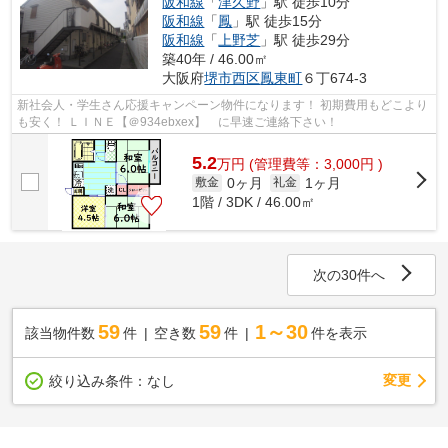
阪和線
「
津久野
」駅 徒歩10分
阪和線
「
鳳
」駅 徒歩15分
阪和線
「
上野芝
」駅 徒歩29分
築40年 / 46.00㎡
大阪府
堺市西区
鳳東町
６丁674-3
新社会人・学生さん応援キャンペーン物件になります！ 初期費用もどこより
も安く！ ＬＩＮＥ【＠934ebxex】 に早速ご連絡下さい！
5.2
万
円
(管理費等：3,000円 )
0ヶ月
1ヶ月
敷金
礼金
1階 / 3DK / 46.00㎡
次の30件へ
59
59
1～30
該当物件数
件
空き数
件
件を表示
変更
絞り込み条件：
なし