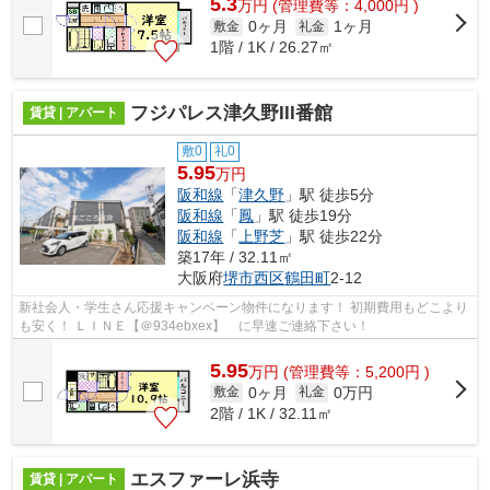
5.3
万
円
(管理費等：4,000円 )
0ヶ月
1ヶ月
敷金
礼金
1階 / 1K / 26.27㎡
フジパレス津久野III番館
賃貸 | アパート
敷0
礼0
5.95
万円
阪和線
「
津久野
」駅 徒歩5分
阪和線
「
鳳
」駅 徒歩19分
阪和線
「
上野芝
」駅 徒歩22分
築17年 / 32.11㎡
大阪府
堺市西区
鶴田町
2-12
新社会人・学生さん応援キャンペーン物件になります！ 初期費用もどこより
も安く！ ＬＩＮＥ【＠934ebxex】 に早速ご連絡下さい！
5.95
万
円
(管理費等：5,200円 )
0ヶ月
0万円
敷金
礼金
2階 / 1K / 32.11㎡
エスファーレ浜寺
賃貸 | アパート