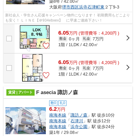
築8年 / 42.00㎡
大阪府
堺市西区
浜寺石津町東
２丁9-3
新社会人・学生さん応援キャンペーン物件になります！ 初期費用もどこより
も安く！ ＬＩＮＥ【＠934ebxex】 に早速ご連絡下さい！
6.05
万
円
(管理費等：4,200円 )
0ヶ月
7万円
敷金
礼金
1階 / 1LDK / 42.00㎡
6.05
万
円
(管理費等：4,200円 )
0ヶ月
7万円
敷金
礼金
1階 / 1LDK / 42.00㎡
F asecia 諏訪ノ森
賃貸 | アパート
敷0
礼0
6.2
万円
南海本線
「
諏訪ノ森
」駅 徒歩10分
南海本線
「
石津川
」駅 徒歩12分
南海本線
「
浜寺公園
」駅 徒歩24分
築1年 / 29.08㎡