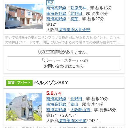
敷0
南海高野線
「
萩原天神
」駅 徒歩15分
南海高野線
「
北野田
」駅 徒歩24分
南海高野線
「
初芝
」駅 徒歩27分
築12年
大阪府
堺市美原区
北余部
歩いて徒歩6分の場所にサンプラザ美原余部店があるのもポイント。こちら
の物件はアパートです。周辺に駅が2つあるので電車での移動が便利です。
建物の共用部にゴミ置き場があるので、...
現在空室情報がありません。
「ポーラー・スター」への
お問い合わせはこちら
ベルメゾンSKY
賃貸 | アパート
5.6
万円
南海高野線
「
北野田
」駅 徒歩29分
南海高野線
「
狭山
」駅 徒歩44分
南海高野線
「
大阪狭山市
」駅 徒歩48分
築17年 / 29.75㎡
大阪府
堺市美原区
平尾
2247-1