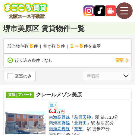
堺市美原区 賃貸物件一覧
6
5
1～6
該当物件数
件
空き数
件
件を表示
変更
絞り込み条件：
なし
空室のみ
クレールメゾン美原
賃貸 | アパート
敷0
6.3
万円
南海高野線
「
萩原天神
」駅 徒歩13分
南海高野線
「
北野田
」駅 徒歩25分
南海高野線
「
初芝
」駅 徒歩27分
築10年 / 49.14㎡