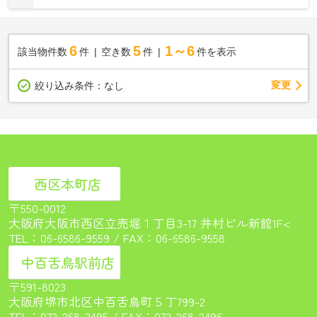
6
5
1～6
該当物件数
件
空き数
件
件を表示
変更
絞り込み条件：
なし
西区本町店
〒550-0012
大阪府大阪市西区立売堀１丁目3-17 井村ビル新館1F<
TEL：
06-6586-9559
/ FAX：06-6586-9558
中百舌鳥駅前店
〒591-8023
大阪府堺市北区中百舌鳥町５丁799-2
TEL：
072-268-2495
/ FAX：072-268-2496