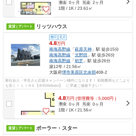
0ヶ月
2ヶ月
敷金
礼金
1階 / 1K / 23.61㎡
リッツハウス
賃貸 | アパート
敷0
礼0
4.8
万円
南海高野線
「
萩原天神
」駅 徒歩15分
南海高野線
「
北野田
」駅 徒歩26分
南海高野線
「
初芝
」駅 徒歩26分
築12年 / 21.56㎡
大阪府
堺市美原区
北余部
408-2
新社会人・学生さん応援キャンペーン物件になります！ 初期費用もどこより
も安く！ ＬＩＮＥ【＠934ebxex】 に早速ご連絡下さい！
4.8
万
円
(管理費等：5,000円 )
0ヶ月
0ヶ月
敷金
礼金
1階 / 1K / 21.56㎡
ポーラー・スター
賃貸 | アパート