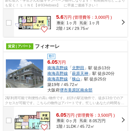
新社会人・学生さん応援キャンペーン物件になります！ 初期費用もどこより
も安く！ ＬＩＮＥ【＠934ebxex】 に早速ご連絡下さい！
5.6
万
円
(管理費等：3,000円 )
1ヶ月
1ヶ月
敷金
礼金
2階 / 1K / 29.75㎡
フィオーレ
賃貸 | アパート
敷0
6.05
万円
南海高野線
「
北野田
」駅 徒歩13分
南海高野線
「
萩原天神
」駅 徒歩20分
南海高野線
「
狭山
」駅 徒歩25分
築19年 / 45.72㎡
大阪府
堺市美原区
南余部
2駅利用可能で利便性の高い物件です。好評の駅近物件で、徒歩13分でのア
クセスが可能です。こちらの物件はアパートです。忙しいあなたの時間を有
効的に使えるのが敷地内ごみ置き場です...
6.05
万
円
(管理費等：3,500円 )
0ヶ月
8.05万円
敷金
礼金
1階 / 1LDK / 45.72㎡