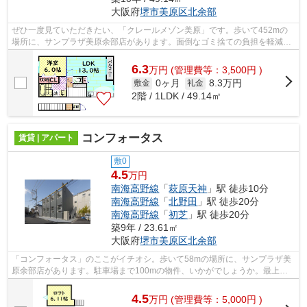
大阪府
堺市美原区
北余部
ぜひ一度見ていただきたい、「クレールメゾン美原」です。歩いて452mの
場所に、サンプラザ美原余部店があります。面倒なゴミ捨ての負担を軽減さ
せることができるのが敷地内ごみ置き場...
6.3
万
円
(管理費等：3,500円 )
0ヶ月
8.3万円
敷金
礼金
2階 / 1LDK / 49.14㎡
コンフォータス
賃貸 | アパート
敷0
4.5
万円
南海高野線
「
萩原天神
」駅 徒歩10分
南海高野線
「
北野田
」駅 徒歩20分
南海高野線
「
初芝
」駅 徒歩20分
築9年 / 23.61㎡
大阪府
堺市美原区
北余部
「コンフォータス」のここがイチオシ。歩いて58mの場所に、サンプラザ美
原余部店があります。駐車場まで100mの物件、いかがでしょうか。最上階
の物件です。できるだけ早めに不動産情報...
4.5
万
円
(管理費等：5,000円 )