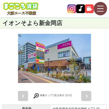
イオンそよら新金岡店
前
次
画像タップで拡大表示【
1
/1】
所在地
大阪府堺市北区新金岡町４丁1-10