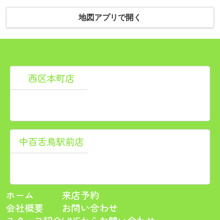
地図アプリで開く
西区本町店
〒550-0012
大阪府大阪市西区立売堀１丁目3-17 井村ビル新館1F<
TEL：
06-6586-9559
/ FAX：06-6586-9558
中百舌鳥駅前店
〒591-8023
大阪府堺市北区中百舌鳥町５丁799-2
TEL：
072-268-2495
/ FAX：072-268-2496
ホーム
来店予約
会社概要
お問い合わせ