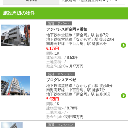
施設周辺の物件
賃貸｜アパート
フジパレス新金岡Ⅴ番館
地下鉄御堂筋線「新金岡」駅 徒歩7分
地下鉄御堂筋線「なかもず」駅 徒歩20分
南海高野線「中百舌鳥」駅 徒歩20分
6.1万円
間取:
1K
建物面積:
- / 8.53坪
土地面積:
- / -
敷金/礼金:
0ヶ月/7万円
賃貸｜マンション
プログレスアペゼ
地下鉄御堂筋線「なかもず」駅 徒歩6分
南海高野線「中百舌鳥」駅 徒歩7分
地下鉄御堂筋線「新金岡」駅 徒歩10分
5.9万円
間取:
1K
建物面積:
- / 8.78坪
土地面積:
- / -
敷金/礼金:
0万円/0万円
賃貸｜マンション