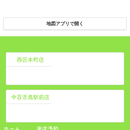
地図アプリで開く
西区本町店
〒550-0012
大阪府大阪市西区立売堀１丁目3-17 井村ビル新館1F<
TEL：
06-6586-9559
/ FAX：06-6586-9558
中百舌鳥駅前店
〒591-8023
大阪府堺市北区中百舌鳥町５丁799-2
TEL：
072-268-2495
/ FAX：072-268-2496
ホーム
来店予約