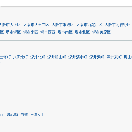
大阪市大正区
大阪市天王寺区
大阪市浪速区
大阪市西淀川区
大阪市阿倍野区
区
堺市堺区
堺市東区
堺市西区
堺市南区
堺市北区
堺市美原区
土塔町
八田北町
深井北町
深井畑山町
深井清水町
深井沢町
深井東町
堀上
町
百舌鳥八幡
白鷺
三国ケ丘