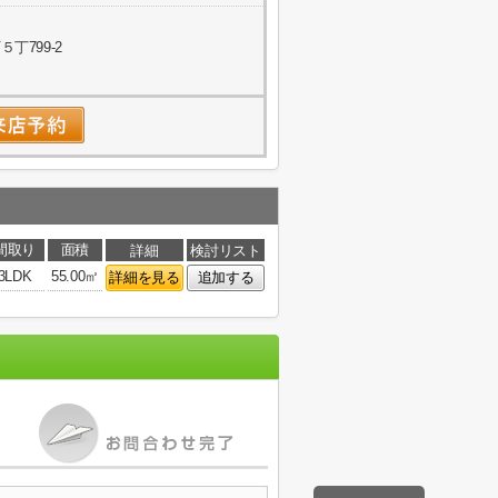
丁799-2
間取り
面積
詳細
検討リスト
3LDK
55.00㎡
詳細を見る
追加する