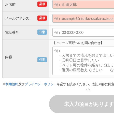
お名前
必須
メールアドレス
必須
電話番号
任意
【アミール西野へのお問い合わせ】
内容
任意
※
利用規約
及び
プライバシーポリシー
を必ずお読みください。左記内容に同
い。
未入力項目があります