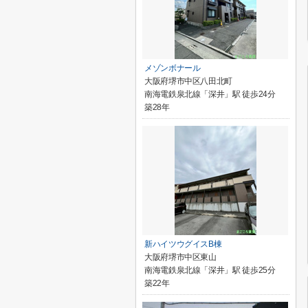
メゾンボナール
大阪府堺市中区八田北町
南海電鉄泉北線「深井」駅 徒歩24分
築28年
新ハイツウグイスB棟
大阪府堺市中区東山
南海電鉄泉北線「深井」駅 徒歩25分
築22年