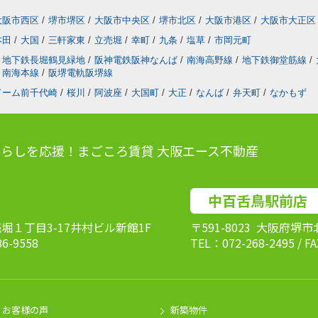
大阪市西区
/
堺市堺区
/
大阪市中央区
/
堺市北区
/
大阪市港区
/
大阪市大正区
本田
/
大国
/
三軒家東
/
立売堀
/
幸町
/
九条
/
塩草
/
市岡元町
地下鉄長堀鶴見緑地
/
阪神電鉄阪神なんば
/
南海高野線
/
地下鉄御堂筋線
/
南海本線
/
阪堺電軌阪堺線
ドーム前千代崎
/
桜川
/
阿波座
/
大国町
/
大正
/
なんば
/
弁天町
/
なかもず
らしを応援！まごころ賃貸 大阪エース不動産
中百舌鳥駅前店
売堀１丁目3-17井村ビル新館1F
〒591-8023 大阪府堺
86-9558
TEL：072-268-2495 / F
お客様の声
新築物件