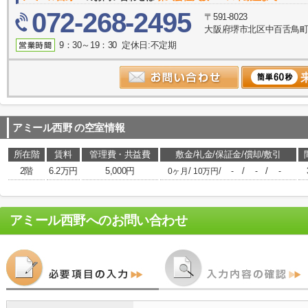
072-268-2495
〒591-8023
大阪府堺市北区中百舌鳥町５
9：30～19：30 定休日:不定期
アミール西野
の空室情報
所在階
賃料
管理費・共益費
敷金/礼金/保証金/償却/敷引
2階
6.2万円
5,000円
/
/
/
/
0ヶ月
10万円
-
-
-
アミール西野
へのお問い合わせ