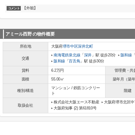
【外観】
コメント
アミール西野
の物件概要
所在地
大阪府
堺市中区
深井北町
南海電鉄泉北線
「
深井
」駅 徒歩20分
阪和線
交通
阪和線
「
百舌鳥
」駅 徒歩30分
賃料
6.2万円
管理費・共
面積
55.00㎡
築年月（築
マンション / 鉄筋コンクリー
種別/構造
階建
ト
株式会社大阪エース不動産
大阪府堺市北区中百
取扱会社
大阪府知事 (2) 第61810号