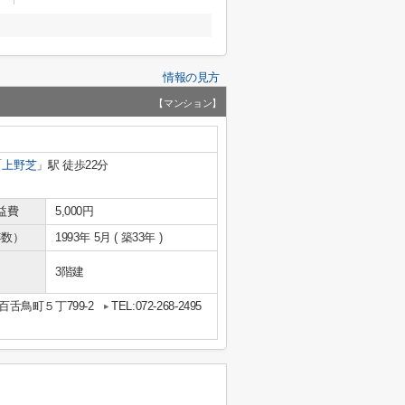
情報の見方
【マンション】
「
上野芝
」駅 徒歩22分
益費
5,000円
年数）
1993年 5月 ( 築33年 )
3階建
舌鳥町５丁799-2
TEL:072-268-2495