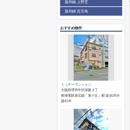
阪和線 上野芝
阪和線 百舌鳥
おすすめ物件
ミッチーマンション
大阪府堺市中区深阪３丁
南海電鉄泉北線「泉ケ丘」駅 徒歩26分
築41年