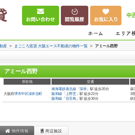
中
動産
>
まごころ賃貸 大阪エース不動産の物件一覧
>
アミール西野
アミール西野
所在地
交通
南海電鉄泉北線
「
深井
」駅 徒歩20分
築
大阪府
堺市中区
深井北町
阪和線
「
上野芝
」駅 徒歩22分
3
阪和線
「
百舌鳥
」駅 徒歩30分
鉄
物件情報
周辺施設