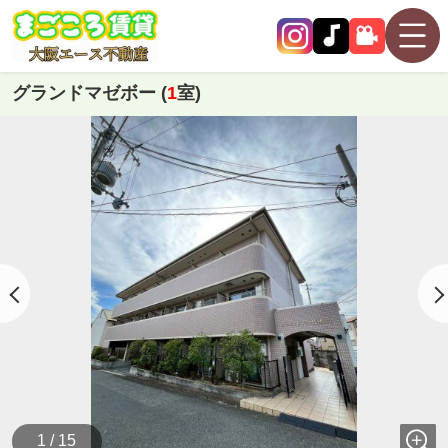
グランドマゼボー (
1
室)
1 / 15