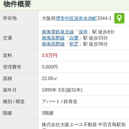
物件概要
所在地
大阪府
堺市中区
深井水池町
3344-1
南海電鉄泉北線
「
深井
」駅 徒歩8分
交通
南海高野線
「
白鷺
」駅 徒歩33分
南海高野線
「
初芝
」駅 徒歩36分
賃料
3.5万円
管理費等
5,000円
面積
22.00㎡
築年月
1995年 3月(築31年)
種別 / 構造
アパート / 鉄骨造
階建
3階建
株式会社大阪エース不動産 中百舌鳥駅前