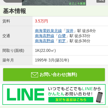
基本情報
賃料
3.5万円
南海電鉄泉北線
「
深井
」駅 徒歩8分
交通
南海高野線
「
白鷺
」駅 徒歩33分
南海高野線
「
初芝
」駅 徒歩36分
間取り(面積)
1K(22.00㎡)
築年月
1995年 3月(築31年)
お問い合わせ(無料)