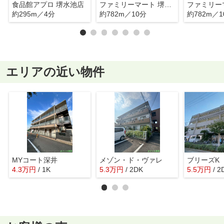
食品館アプロ 堺水池店
ファミリーマート 堺土師店
約295m／4分
約782m／10分
約782m／1
エリアの近い物件
MYコート深井
メゾン・ド・ヴァレ
ブリーズK
4.3
万
円
/ 1K
5.3
万
円
/ 2DK
5.5
万
円
/ 2