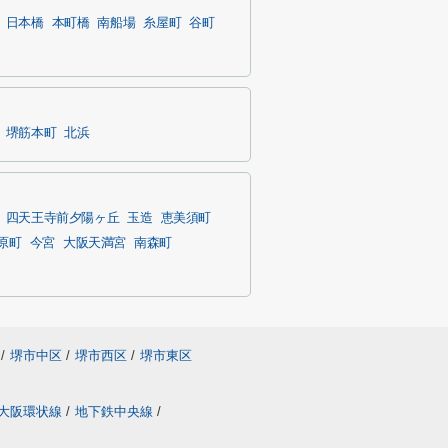
日本橋
本町橋
南船場
糸屋町
谷町
堺筋本町
北浜
四天王寺前夕陽ヶ丘
玉造
恵美須町
原町
今宮
大阪天満宮
南森町
/
堺市中区
/
堺市西区
/
堺市東区
大阪環状線
/
地下鉄中央線
/