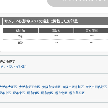
サムティ心斎橋EAST
の過去に掲載したお部屋
所在階
間取り
専有面積
2階
***
***
9階
***
***
条件から探す
付き、バストイレ別）
大阪市大正区
大阪市天王寺区
大阪市浪速区
大阪市西淀川区
大阪市阿倍野区
堺市中区
堺市東区
堺市西区
堺市南区
堺市北区
堺市美原区