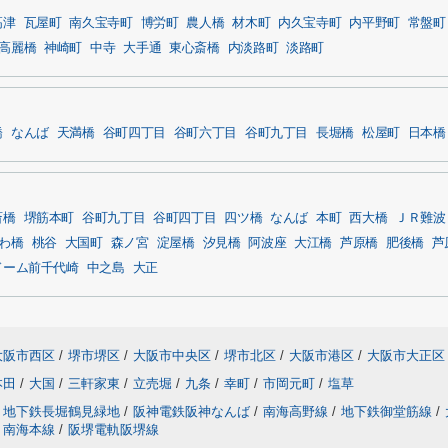
高津
瓦屋町
南久宝寺町
博労町
農人橋
材木町
内久宝寺町
内平野町
常盤町
高麗橋
神崎町
中寺
大手通
東心斎橋
内淡路町
淡路町
橋
なんば
天満橋
谷町四丁目
谷町六丁目
谷町九丁目
長堀橋
松屋町
日本橋
斎橋
堺筋本町
谷町九丁目
谷町四丁目
四ツ橋
なんば
本町
西大橋
ＪＲ難波
わ橋
桃谷
大国町
森ノ宮
淀屋橋
汐見橋
阿波座
大江橋
芦原橋
肥後橋
芦
ドーム前千代崎
中之島
大正
大阪市西区
/
堺市堺区
/
大阪市中央区
/
堺市北区
/
大阪市港区
/
大阪市大正区
本田
/
大国
/
三軒家東
/
立売堀
/
九条
/
幸町
/
市岡元町
/
塩草
地下鉄長堀鶴見緑地
/
阪神電鉄阪神なんば
/
南海高野線
/
地下鉄御堂筋線
/
南海本線
/
阪堺電軌阪堺線