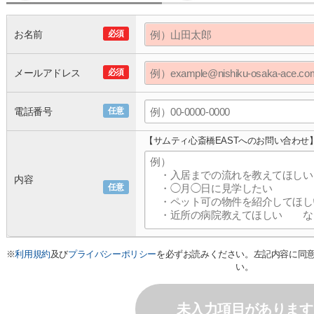
お名前
必須
メールアドレス
必須
電話番号
任意
【サムティ心斎橋EASTへのお問い合わせ
内容
任意
※
利用規約
及び
プライバシーポリシー
を必ずお読みください。左記内容に同
い。
未入力項目があります