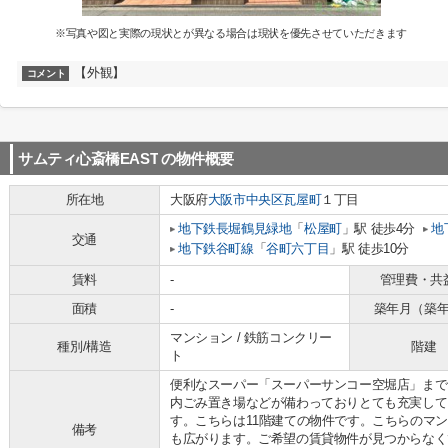
※写真や図と実際の現状とが異なる場合は現状を優先させていただきます
【外観】
コメント
サムティ心斎橋EAST
の物件概要
所在地
大阪府
大阪市中央区
瓦屋町
１丁目
地下鉄長堀鶴見緑地
「
松屋町
」駅 徒歩4分
地
交通
地下鉄谷町線
「
谷町六丁目
」駅 徒歩10分
賃料
-
管理費・共
面積
-
築年月（築
マンション / 鉄筋コンクリー
種別/構造
階建
ト
便利なスーパー「スーパーサンコー空堀店」まで
内ごみ置き場などが備わっておりとても充実して
す。こちらは11階建ての物件です。こちらのマ
備考
も広がります。ご希望の賃貸物件が見つからなく