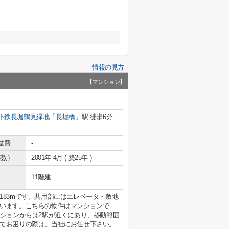
情報の見方
【マンション】
下鉄長堀鶴見緑地
「
長堀橋
」駅 徒歩6分
益費
-
年数）
2001年 4月 ( 築25年 )
11階建
183mです。共用部にはエレベータ・敷地
います。こちらの物件はマンションで
ンションからは2駅が近くにあり、移動範囲
てお困りの際は、当社にお任せ下さい。