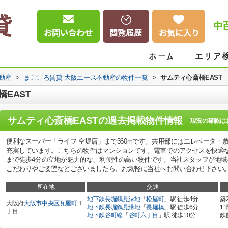
中
動産
>
まごころ賃貸 大阪エース不動産の物件一覧
>
サムティ心斎橋EAST
EAST
サムティ心斎橋EAST
の過去掲載物件情報
現況の確認は
便利なスーパー「ライフ 空堀店」まで360mです。共用部にはエレベータ・
充実しています。こちらの物件はマンションです。電車でのアクセスを快適
まで徒歩4分の立地が魅力的な、利便性の高い物件です。当社スタッフが地
こだわりやご要望などございましたら、お気軽に当社へお問い合わせ下さい
所在地
交通
地下鉄長堀鶴見緑地
「
松屋町
」駅 徒歩4分
築
大阪府
大阪市中央区
瓦屋町
１
地下鉄長堀鶴見緑地
「
長堀橋
」駅 徒歩6分
1
丁目
地下鉄谷町線
「
谷町六丁目
」駅 徒歩10分
鉄