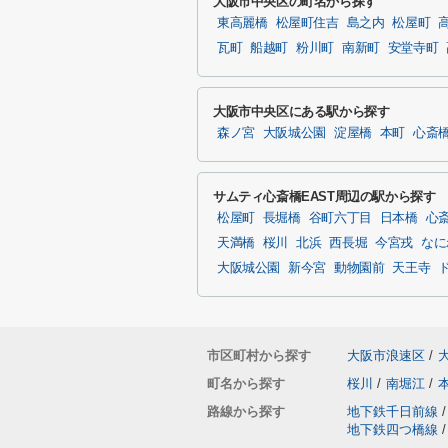
大阪市中央区の町名から探す
東高麗橋
松屋町住吉
島之内
松屋町
瓦町
船越町
粉川町
南新町
安堂寺町
大阪市中央区にある駅から探す
森ノ宮
大阪城公園
淀屋橋
本町
心斎
サムティ心斎橋EAST周辺の駅から探す
松屋町
長堀橋
谷町六丁目
日本橋
心
天満橋
桜川
北浜
西長堀
今宮戎
なに
大阪城公園
新今宮
動物園前
天王寺
市区町村から探す
大阪市浪速区
/
町名から探す
桜川
/
南堀江
/
路線から探す
地下鉄千日前線
/
地下鉄四つ橋線
/