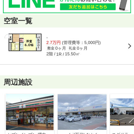
空室一覧
-
2.7万円
(管理費等：5,000円)
0ヶ月
0ヶ月
敷金
礼金
2階
15.50㎡
1R
周辺施設