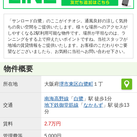
「サンロード白鷺」のここがイチオシ。通風良好の涼しく気持
ちの良い空間をご提供いたします。様々な場所へのアクセスが
しやすくなる2駅利用可能な物件です。場所が平坦なのは、ラ
ンニングをする上で抑えたいポイントですね。当社スタッフが
地域の賃貸情報をご提供いたします。お客様のこだわりやご要
望などございましたら、お気軽に当社へお問い合わせ下さい。
物件概要
所在地
大阪府
堺市東区
白鷺町
１丁
南海高野線
「
白鷺
」駅 徒歩1分
交通
地下鉄御堂筋線
「
なかもず
」駅 徒歩13
分
賃料
2.7万円
管理費等
5,000円