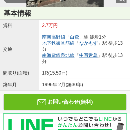
基本情報
賃料
2.7万円
南海高野線
「
白鷺
」駅 徒歩1分
地下鉄御堂筋線
「
なかもず
」駅 徒歩13
交通
分
南海電鉄泉北線
「
中百舌鳥
」駅 徒歩13
分
間取り(面積)
1R(15.50㎡)
築年月
1996年 2月(築30年)
お問い合わせ(無料)