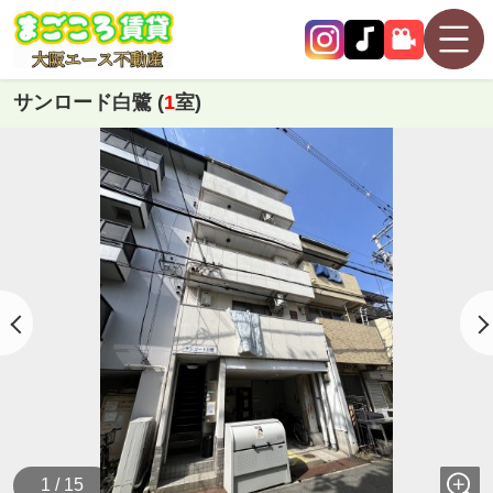
サンロード白鷺 (
1
室)
1 / 15