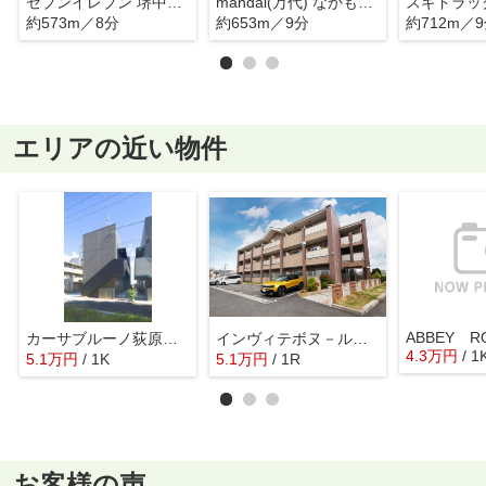
セブンイレブン 堺中百舌鳥団地前店
mandai(万代) なかもず店
約573m／8分
約653m／9分
約712m／
エリアの近い物件
ABBEY R
カーサブルーノ荻原天神ネット
インヴィテボヌ－ルＩ番館
4.3
万
円
/ 1
5.1
万
円
/ 1K
5.1
万
円
/ 1R
お客様の声