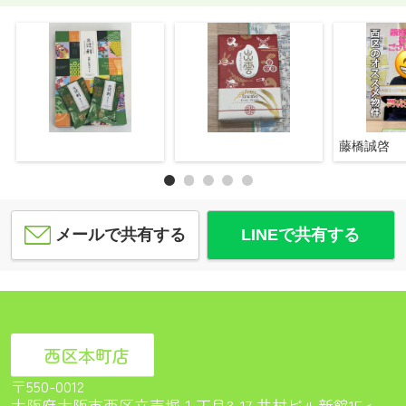
藤橋誠啓
メールで共有する
LINEで共有する
西区本町店
〒550-0012
大阪府大阪市西区立売堀１丁目3-17 井村ビル新館1F<