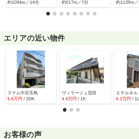
約1094m／14分
約517m／7分
約1139m／
エリアの近い物件
ステム中百舌鳥
ヴィラージュ窪田
エテルネル
5.6
万
円
/ 2DK
4.4
万
円
/ 1K
6.2
万
円
/ 1
お客様の声