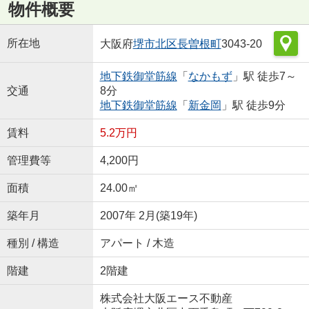
物件概要
所在地
大阪府
堺市北区
長曽根町
3043-20
地下鉄御堂筋線
「
なかもず
」駅 徒歩7～
交通
8分
地下鉄御堂筋線
「
新金岡
」駅 徒歩9分
賃料
5.2万円
管理費等
4,200円
面積
24.00㎡
築年月
2007年 2月(築19年)
種別 / 構造
アパート / 木造
階建
2階建
株式会社大阪エース不動産