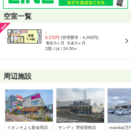
空室一覧
-
5.2万円
(管理費等：4,200円)
0ヶ月
0ヶ月
敷金
礼金
2階
24.00㎡
1K
周辺施設
イオンそよら新金岡店
サンディ 堺長曽根店