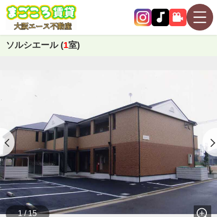
ソルシエール (
1
室)
1 / 15