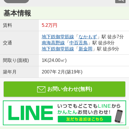
基本情報
賃料
5.2万円
地下鉄御堂筋線
「
なかもず
」駅 徒歩7分
交通
南海高野線
「
中百舌鳥
」駅 徒歩8分
地下鉄御堂筋線
「
新金岡
」駅 徒歩9分
間取り(面積)
1K(24.00㎡)
築年月
2007年 2月(築19年)
お問い合わせ(無料)