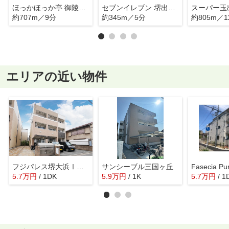
ほっかほっか亭 御陵前店
セブンイレブン 堺出島町3丁店
スーパー玉
約707m／9分
約345m／5分
約805m／1
エリアの近い物件
フジパレス堺大浜Ⅰ番館
サンシーブル三国ヶ丘
Fasecia P
5.7
万
円
/ 1DK
5.9
万
円
/ 1K
5.7
万
円
/ 1