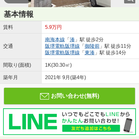
基本情報
賃料
5.9万円
南海本線
「
湊
」駅 徒歩2分
交通
阪堺電軌阪堺線
「
御陵前
」駅 徒歩11分
阪堺電軌阪堺線
「
東湊
」駅 徒歩14分
間取り(面積)
1K(30.30㎡)
築年月
2021年 9月(築4年)
お問い合わせ(無料)