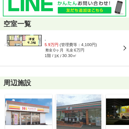
空室一覧
-
5.9万円
(管理費等：4,100円)
0ヶ月
6万円
敷金
礼金
1階
30.30㎡
1K
周辺施設