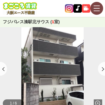
フジパレス湊駅北サウス (
1
室)
1 / 6