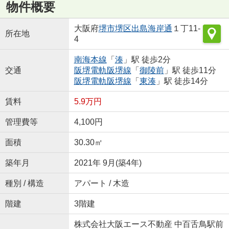
物件概要
大阪府
堺市堺区
出島海岸通
１丁11-
所在地
4
南海本線
「
湊
」駅 徒歩2分
交通
阪堺電軌阪堺線
「
御陵前
」駅 徒歩11分
阪堺電軌阪堺線
「
東湊
」駅 徒歩14分
賃料
5.9万円
管理費等
4,100円
面積
30.30㎡
築年月
2021年 9月(築4年)
種別 / 構造
アパート / 木造
階建
3階建
株式会社大阪エース不動産 中百舌鳥駅前