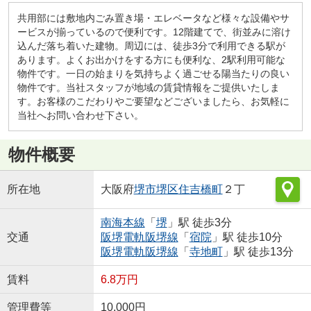
共用部には敷地内ごみ置き場・エレベータなど様々な設備やサ
ービスが揃っているので便利です。12階建てで、街並みに溶け
込んだ落ち着いた建物。周辺には、徒歩3分で利用できる駅が
あります。よくお出かけをする方にも便利な、2駅利用可能な
物件です。一日の始まりを気持ちよく過ごせる陽当たりの良い
物件です。当社スタッフが地域の賃貸情報をご提供いたしま
す。お客様のこだわりやご要望などございましたら、お気軽に
当社へお問い合わせ下さい。
物件概要
所在地
大阪府
堺市堺区
住吉橋町
２丁
南海本線
「
堺
」駅 徒歩3分
交通
阪堺電軌阪堺線
「
宿院
」駅 徒歩10分
阪堺電軌阪堺線
「
寺地町
」駅 徒歩13分
賃料
6.8万円
管理費等
10,000円