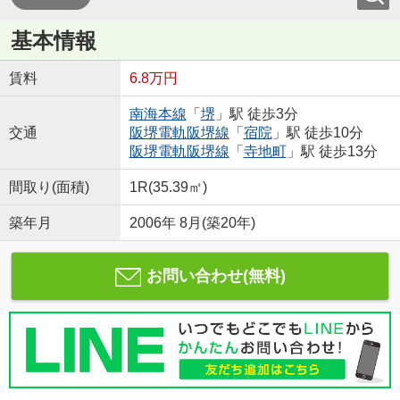
基本情報
賃料
6.8万円
南海本線
「
堺
」駅 徒歩3分
交通
阪堺電軌阪堺線
「
宿院
」駅 徒歩10分
阪堺電軌阪堺線
「
寺地町
」駅 徒歩13分
間取り(面積)
1R(35.39㎡)
築年月
2006年 8月(築20年)
お問い合わせ(無料)