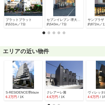
プラットプラット
セブンイレブン 堺大浜中町3丁店
約531m／7分
約543m／7分
約872m／1
エリアの近い物件
S-RESIDENCE堺blaze
クレアーレ雅
ヴィレッタ
6.2
万
円
/ 1K
4.6
万
円
/ 1K
4.6
万
円
/ 1