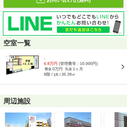
お問い合わせ(無料)
空室一覧
-
6.8万円
(管理費等：10,000円)
0万円
1ヶ月
敷金
礼金
8階
35.39㎡
1R
周辺施設