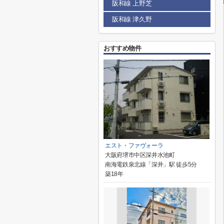
阪和線 上野芝
阪和線 津久野
おすすめ物件
エスト・ファヴォーラ
大阪府堺市中区深井水池町
南海電鉄泉北線「深井」駅 徒歩5分
築18年