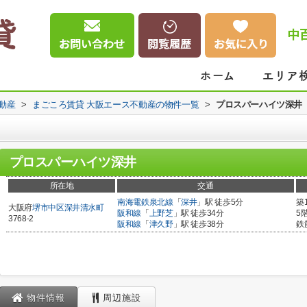
中
動産
>
まごころ賃貸 大阪エース不動産の物件一覧
>
プロスパーハイツ深井
プロスパーハイツ深井
所在地
交通
南海電鉄泉北線
「
深井
」駅 徒歩5分
築
大阪府
堺市中区
深井清水町
阪和線
「
上野芝
」駅 徒歩34分
5
3768-2
阪和線
「
津久野
」駅 徒歩38分
鉄
物件情報
周辺施設