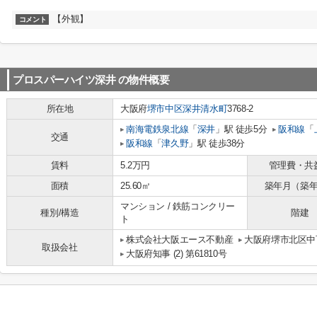
【外観】
コメント
プロスパーハイツ深井
の物件概要
所在地
大阪府
堺市中区
深井清水町
3768-2
南海電鉄泉北線
「
深井
」駅 徒歩5分
阪和線
「
交通
阪和線
「
津久野
」駅 徒歩38分
賃料
5.2万円
管理費・共
面積
25.60㎡
築年月（築
マンション / 鉄筋コンクリー
種別/構造
階建
ト
株式会社大阪エース不動産
大阪府堺市北区中百
取扱会社
大阪府知事 (2) 第61810号