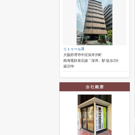
リトゥール澤
大阪府堺市中区深井沢町
南海電鉄泉北線「深井」駅 徒歩2分
築23年