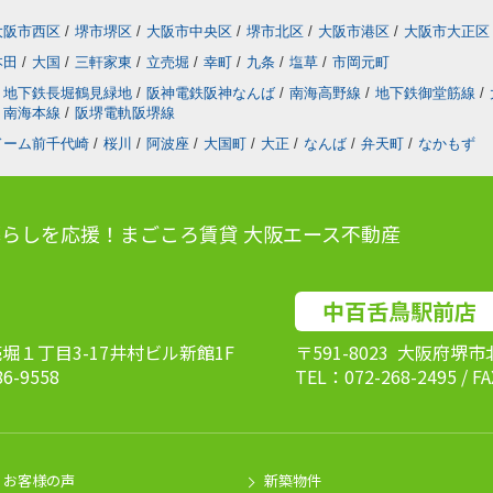
大阪市西区
/
堺市堺区
/
大阪市中央区
/
堺市北区
/
大阪市港区
/
大阪市大正区
本田
/
大国
/
三軒家東
/
立売堀
/
幸町
/
九条
/
塩草
/
市岡元町
地下鉄長堀鶴見緑地
/
阪神電鉄阪神なんば
/
南海高野線
/
地下鉄御堂筋線
/
南海本線
/
阪堺電軌阪堺線
ドーム前千代崎
/
桜川
/
阿波座
/
大国町
/
大正
/
なんば
/
弁天町
/
なかもず
らしを応援！まごころ賃貸 大阪エース不動産
中百舌鳥駅前店
売堀１丁目3-17井村ビル新館1F
〒591-8023 大阪府堺
86-9558
TEL：072-268-2495 / F
お客様の声
新築物件