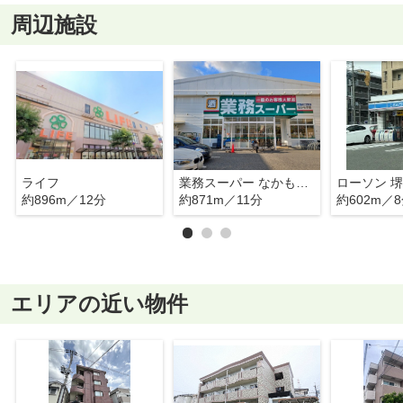
周辺施設
ライフ
業務スーパー なかもず店
約896m／12分
約871m／11分
約602m／
エリアの近い物件