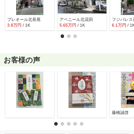
プレオール北長尾
アベニール北花田
3.8
万
円
/ 1K
5.65
万
円
/ 1K
6.1
万
円
/ 1
お客様の声
藤橋誠啓