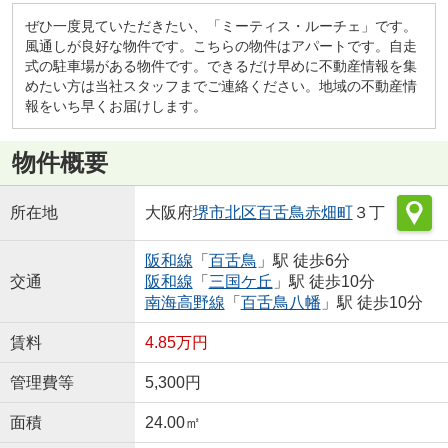
ぜひ一度見ていただきたい、「ミーティス・ルーチェ」です。
風通しが良好な物件です。こちらの物件はアパートです。自走
式の駐車場がある物件です。できるだけ早めに不動産情報を集
めたい方は当社スタッフまでご連絡ください。地域の不動産情
報をいち早くお届けします。
物件概要
所在地
大阪府
堺市北区
百舌鳥赤畑町
３丁
阪和線
「
百舌鳥
」駅 徒歩6分
交通
阪和線
「
三国ケ丘
」駅 徒歩10分
南海高野線
「
百舌鳥八幡
」駅 徒歩10分
賃料
4.85万円
管理費等
5,300円
面積
24.00㎡