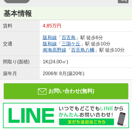
基本情報
賃料
4.85万円
阪和線
「
百舌鳥
」駅 徒歩6分
交通
阪和線
「
三国ケ丘
」駅 徒歩10分
南海高野線
「
百舌鳥八幡
」駅 徒歩10分
間取り(面積)
1K(24.00㎡)
築年月
2006年 8月(築20年)
お問い合わせ(無料)