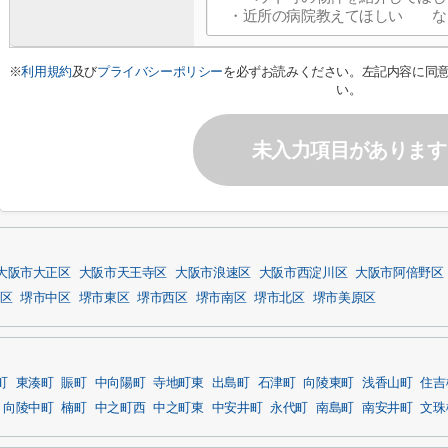
※
利用規約
及び
プライバシーポリシー
を必ずお読みください。左記内容に同
い。
未入力項目があります
大阪市大正区
大阪市天王寺区
大阪市浪速区
大阪市西淀川区
大阪市阿倍野区
区
堺市中区
堺市東区
堺市西区
堺市南区
堺市北区
堺市美原区
町
東湊町
賑町
中向陽町
寺地町東
出島町
石津町
向陵東町
浅香山町
住吉
向陵中町
楠町
中之町西
中之町東
中安井町
永代町
南島町
南安井町
文珠