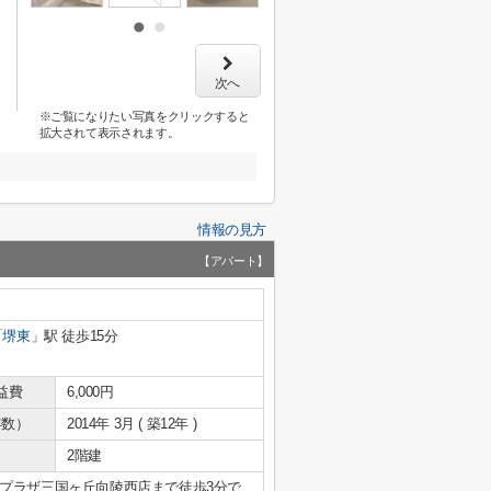
次へ
※ご覧になりたい写真をクリックすると
拡大されて表示されます。
情報の見方
【アパート】
「
堺東
」駅 徒歩15分
益費
6,000円
年数）
2014年 3月 ( 築12年 )
2階建
プラザ三国ヶ丘向陵西店まで徒歩3分で