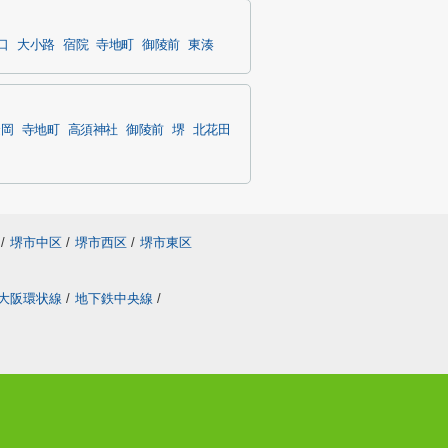
口
大小路
宿院
寺地町
御陵前
東湊
金岡
寺地町
高須神社
御陵前
堺
北花田
/
堺市中区
/
堺市西区
/
堺市東区
大阪環状線
/
地下鉄中央線
/