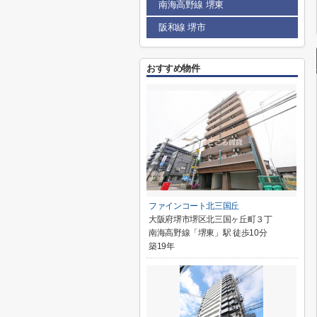
南海高野線 堺東
阪和線 堺市
おすすめ物件
ファインコート北三国丘
大阪府堺市堺区北三国ヶ丘町３丁
南海高野線「堺東」駅 徒歩10分
築19年