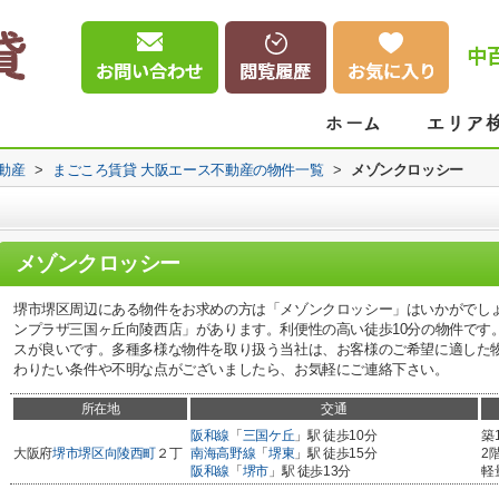
中
動産
>
まごころ賃貸 大阪エース不動産の物件一覧
>
メゾンクロッシー
メゾンクロッシー
堺市堺区周辺にある物件をお求めの方は「メゾンクロッシー」はいかがでしょ
ンプラザ三国ヶ丘向陵西店」があります。利便性の高い徒歩10分の物件です
スが良いです。多種多様な物件を取り扱う当社は、お客様のご希望に適した
わりたい条件や不明な点がございましたら、お気軽にご連絡下さい。
所在地
交通
阪和線
「
三国ケ丘
」駅 徒歩10分
築
大阪府
堺市堺区
向陵西町
２丁
南海高野線
「
堺東
」駅 徒歩15分
2
阪和線
「
堺市
」駅 徒歩13分
軽