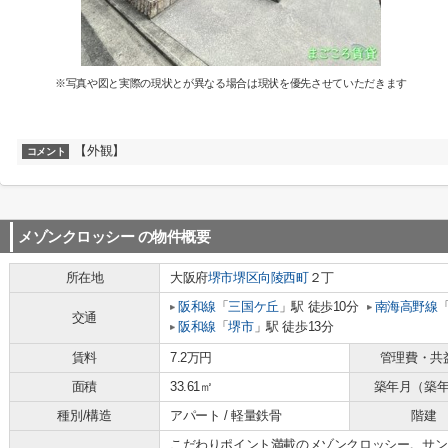
※写真や図と実際の現状とが異なる場合は現状を優先させていただきます
【外観】
コメント
メゾンクロッシー
の物件概要
所在地
大阪府
堺市堺区
向陵西町
２丁
阪和線
「
三国ケ丘
」駅 徒歩10分
南海高野線
交通
阪和線
「
堺市
」駅 徒歩13分
賃料
7.2万円
管理費・共
面積
33.61㎡
築年月（築
種別/構造
アパート / 軽量鉄骨
階建
こだわりポイント満載のメゾンクロッシー。サン