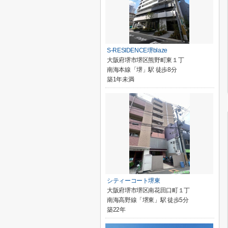
S-RESIDENCE堺blaze
大阪府堺市堺区熊野町東１丁
南海本線「堺」駅 徒歩8分
築1年未満
シティーコート堺東
大阪府堺市堺区南花田口町１丁
南海高野線「堺東」駅 徒歩5分
築22年