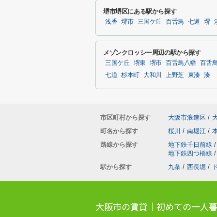
堺市堺区にある駅から探す
浅香
堺市
三国ケ丘
百舌鳥
七道
堺
メゾンクロッシー周辺の駅から探す
三国ケ丘
堺東
堺市
百舌鳥八幡
百舌
七道
杉本町
大和川
上野芝
東湊
湊
市区町村から探す
大阪市浪速区
/
町名から探す
桜川
/
南堀江
/
路線から探す
地下鉄千日前線
/
地下鉄四つ橋線
/
駅から探す
九条
/
西長堀
/
大阪市の賃貸｜初めての一人暮