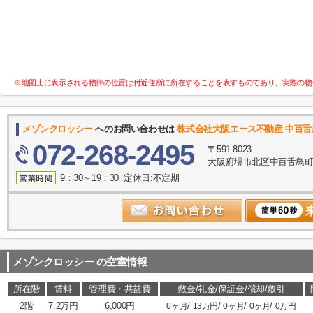
※地図上に表示される物件の位置は付近住所に所在することを表すものであり、実際の物
メゾンクロッシー
へのお問い合わせは
株式会社大阪エース不動産 中百
072-268-2495
〒591-8023
大阪府堺市北区中百舌鳥町５
9：30～19：30 定休日:不定期
メゾンクロッシー
の空室情報
所在階
賃料
管理費・共益費
敷金/礼金/保証金/償却/敷引
2階
7.2万円
6,000円
/
/
/
/
0ヶ月
13万円
0ヶ月
0ヶ月
0万円