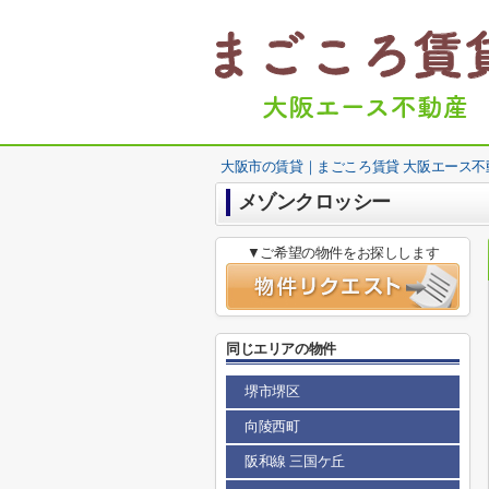
大阪市の賃貸｜まごころ賃貸 大阪エース不
メゾンクロッシー
▼ご希望の物件をお探しします
同じエリアの物件
堺市堺区
向陵西町
阪和線 三国ケ丘