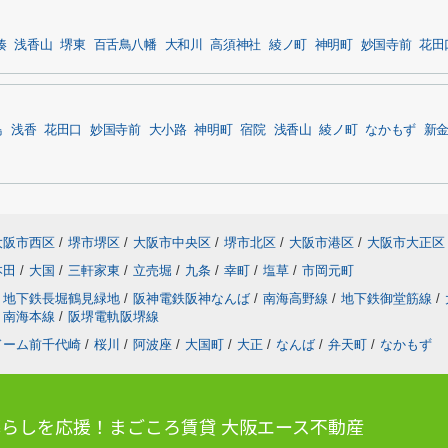
湊
浅香山
堺東
百舌鳥八幡
大和川
高須神社
綾ノ町
神明町
妙国寺前
花田
鳥
浅香
花田口
妙国寺前
大小路
神明町
宿院
浅香山
綾ノ町
なかもず
新
大阪市西区
/
堺市堺区
/
大阪市中央区
/
堺市北区
/
大阪市港区
/
大阪市大正区
本田
/
大国
/
三軒家東
/
立売堀
/
九条
/
幸町
/
塩草
/
市岡元町
地下鉄長堀鶴見緑地
/
阪神電鉄阪神なんば
/
南海高野線
/
地下鉄御堂筋線
/
南海本線
/
阪堺電軌阪堺線
ドーム前千代崎
/
桜川
/
阿波座
/
大国町
/
大正
/
なんば
/
弁天町
/
なかもず
らしを応援！まごころ賃貸 大阪エース不動産