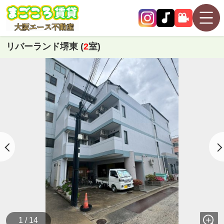
リバーランド堺東 (
2
室)
1 / 14