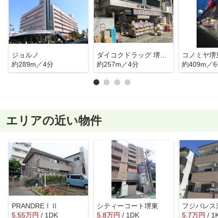
ジョルノ
ダイコクドラッグ 堺東駅前店
コノミヤ堺
約289m／4分
約257m／4分
約409m／
エリアの近い物件
PRANDREⅠⅡ
シティーコート堺東
フジパレス
5.55
万
円
/ 1DK
5.8
万
円
/ 1DK
5.7
万
円
/ 1