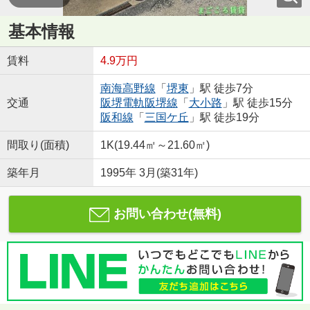
基本情報
賃料
4.9万円
南海高野線
「
堺東
」駅 徒歩7分
交通
阪堺電軌阪堺線
「
大小路
」駅 徒歩15分
阪和線
「
三国ケ丘
」駅 徒歩19分
間取り(面積)
1K(19.44㎡～21.60㎡)
築年月
1995年 3月(築31年)
お問い合わせ(無料)