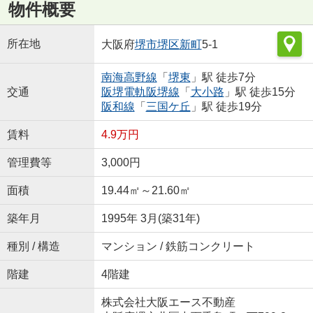
物件概要
所在地
大阪府
堺市堺区
新町
5-1
南海高野線
「
堺東
」駅 徒歩7分
交通
阪堺電軌阪堺線
「
大小路
」駅 徒歩15分
阪和線
「
三国ケ丘
」駅 徒歩19分
賃料
4.9万円
管理費等
3,000円
面積
19.44㎡～21.60㎡
築年月
1995年 3月(築31年)
種別 / 構造
マンション / 鉄筋コンクリート
階建
4階建
株式会社大阪エース不動産