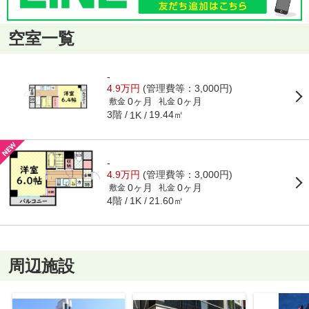
空室一覧
-
4.9万円
(管理費等：3,000円)
0ヶ月
0ヶ月
敷金
礼金
3階
19.44㎡
1K
-
4.9万円
(管理費等：3,000円)
0ヶ月
0ヶ月
敷金
礼金
4階
21.60㎡
1K
周辺施設