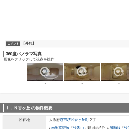
【外観】
コメント
360度パノラマ写真
画像をクリックして視点を操作
-
-
-
Ｉ．Ｎ香ヶ丘
の物件概要
所在地
大阪府
堺市堺区
香ヶ丘町
２丁
南海高野線
「
浅香山
」駅 徒歩5分
阪和線
「
浅