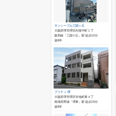
サンシーブル三国ヶ丘
大阪府堺市堺区向陵中町１丁
阪和線「三国ケ丘」駅 徒歩10分
築8年
プリティ-堺
大阪府堺市堺区寺地町東４丁
南海高野線「堺東」駅 徒歩19分
築8年