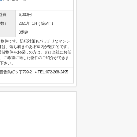
益費
6,000円
年数）
2021年 1月 ( 築5年 )
3階建
ある物件です。防犯対策もバッチリなマンシ
件は、落ち着きのある室内が魅力的です。
賃貸物件をお探しの方は、ぜひ当社にお任
、ご希望に適した物件のご紹介ができま
下さい。
舌鳥町５丁799-2
TEL:072-268-2495