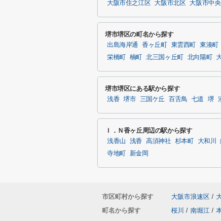
大阪市住之江区
大阪市北区
大阪市中央
堺市堺区の町名から探す
出島海岸通
香ヶ丘町
東雲西町
東湊町
栄橋町
楠町
北三国ヶ丘町
北向陽町
堺市堺区にある駅から探す
浅香
堺市
三国ケ丘
百舌鳥
七道
堺
Ｉ．Ｎ香ヶ丘周辺の駅から探す
浅香山
浅香
高須神社
杉本町
大和川
寺地町
新金岡
市区町村から探す
大阪市浪速区
/
町名から探す
桜川
/
南堀江
/