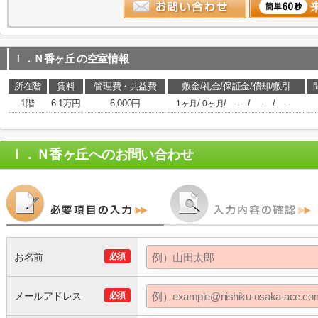
Ｉ．Ｎ香ヶ丘
の空室情報
所在階
賃料
管理費・共益費
敷金/礼金/保証金/償却/敷引
1階
6.1万円
6,000円
/
/
/
/
1ヶ月
0ヶ月
-
-
-
Ｉ．Ｎ香ヶ丘
へのお問い合わせ
お名前
必須
メールアドレス
必須