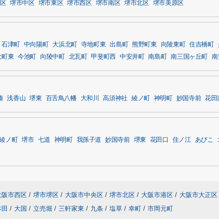
区
堺市中区
堺市東区
堺市西区
堺市南区
堺市北区
堺市美原区
石津町
中向陽町
大浜北町
寺地町東
出島町
熊野町東
向陵東町
住吉橋町
大町東
今池町
向陵中町
北瓦町
甲斐町西
中安井町
南島町
南三国ヶ丘町
南
湊
浅香山
堺東
百舌鳥八幡
大和川
高須神社
綾ノ町
神明町
妙国寺前
花田
綾ノ町
堺市
七道
神明町
我孫子道
妙国寺前
堺東
花田口
住ノ江
あびこ
大阪市西区
/
堺市堺区
/
大阪市中央区
/
堺市北区
/
大阪市港区
/
大阪市大正区
本田
/
大国
/
立売堀
/
三軒家東
/
九条
/
塩草
/
幸町
/
市岡元町