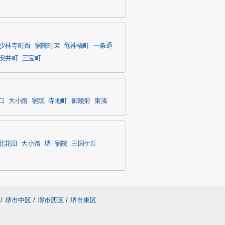
少林寺町西
宿院町東
竜神橋町
一条通
安井町
三宝町
口
大小路
宿院
寺地町
御陵前
東湊
北花田
大小路
堺
宿院
三国ケ丘
/
堺市中区
/
堺市西区
/
堺市東区