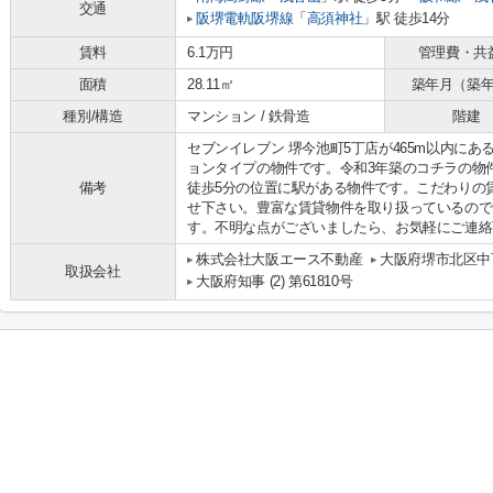
交通
阪堺電軌阪堺線
「
高須神社
」駅 徒歩14分
賃料
6.1万円
管理費・共
面積
28.11㎡
築年月（築
種別/構造
マンション / 鉄骨造
階建
セブンイレブン 堺今池町5丁店が465m以内に
ョンタイプの物件です。令和3年築のコチラの物
備考
徒歩5分の位置に駅がある物件です。こだわりの
せ下さい。豊富な賃貸物件を取り扱っているので
す。不明な点がございましたら、お気軽にご連絡
株式会社大阪エース不動産
大阪府堺市北区中百
取扱会社
大阪府知事 (2) 第61810号