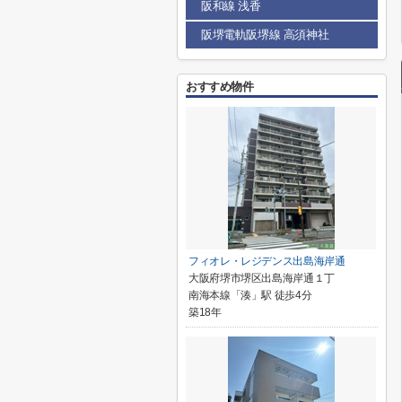
阪和線 浅香
阪堺電軌阪堺線 高須神社
おすすめ物件
フィオレ・レジデンス出島海岸通
大阪府堺市堺区出島海岸通１丁
南海本線「湊」駅 徒歩4分
築18年