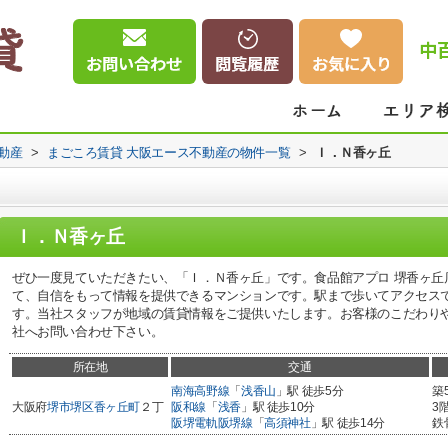
中
動産
>
まごころ賃貸 大阪エース不動産の物件一覧
>
Ｉ．Ｎ香ヶ丘
Ｉ．Ｎ香ヶ丘
ぜひ一度見ていただきたい、「Ｉ．Ｎ香ヶ丘」です。食品館アプロ 堺香ヶ丘店
て、自信をもって情報を提供できるマンションです。駅まで歩いてアクセス
す。当社スタッフが地域の賃貸情報をご提供いたします。お客様のこだわり
社へお問い合わせ下さい。
所在地
交通
南海高野線
「
浅香山
」駅 徒歩5分
築
大阪府
堺市堺区
香ヶ丘町
２丁
阪和線
「
浅香
」駅 徒歩10分
3
阪堺電軌阪堺線
「
高須神社
」駅 徒歩14分
鉄