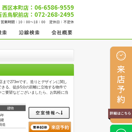
：06-6586-9559
西区本町店
：072-268-2495
百舌鳥駅前店
営業時間：
10：00～18：00
定休日：
不定休
まで273mです。造りとデザインに関し
できる、徒歩5分の距離に立地する物件で
やご要望などございましたら、お気軽に当
建物
空室情報へ
5年
階建
骨造