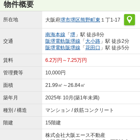
物件概要
所在地
大阪府
堺市堺区
熊野町東
１丁1-17
南海本線
「
堺
」駅 徒歩8分
交通
阪堺電軌阪堺線
「
大小路
」駅 徒歩2分
阪堺電軌阪堺線
「
花田口
」駅 徒歩5分
賃料
6.2万円～7.25万円
管理費等
10,000円
面積
21.99㎡～26.84㎡
築年月
2025年 10月(築1年未満)
種別 / 構造
マンション / 鉄筋コンクリート
階建
15階建
株式会社大阪エース不動産