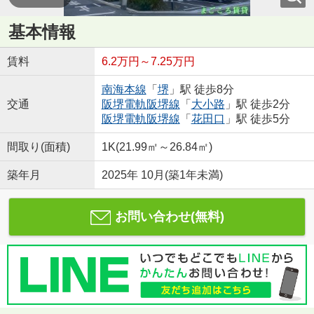
基本情報
賃料
6.2万円～7.25万円
南海本線
「
堺
」駅 徒歩8分
交通
阪堺電軌阪堺線
「
大小路
」駅 徒歩2分
阪堺電軌阪堺線
「
花田口
」駅 徒歩5分
間取り(面積)
1K(21.99㎡～26.84㎡)
築年月
2025年 10月(築1年未満)
お問い合わせ(無料)