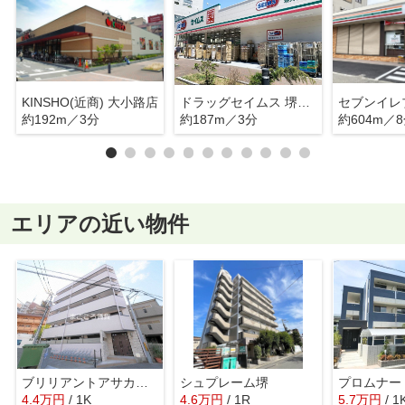
KINSHO(近商) 大小路店
ドラッグセイムス 堺大小路店
約192m／3分
約187m／3分
約604m／
エリアの近い物件
ブリリアントアサカヤマ
シュプレーム堺
プロムナー
4.4
万
円
/ 1K
4.6
万
円
/ 1R
5.7
万
円
/ 1