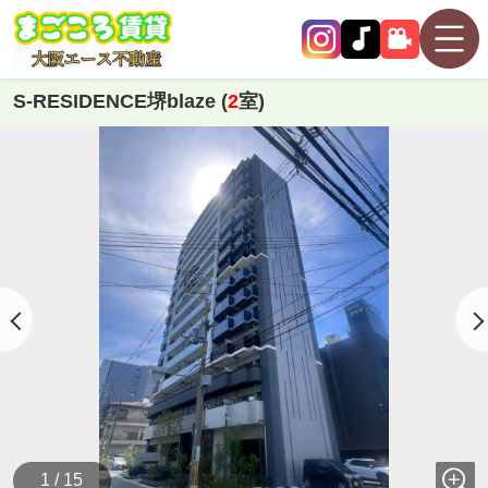
S-RESIDENCE堺blaze (
2
室)
1 / 15