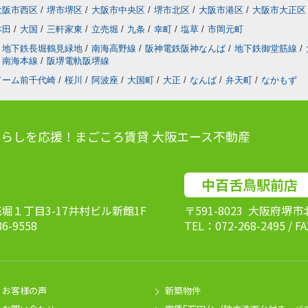
大阪市西区
/
堺市堺区
/
大阪市中央区
/
堺市北区
/
大阪市港区
/
大阪市大正区
本田
/
大国
/
三軒家東
/
立売堀
/
九条
/
幸町
/
塩草
/
市岡元町
地下鉄長堀鶴見緑地
/
南海高野線
/
阪神電鉄阪神なんば
/
地下鉄御堂筋線
/
南海本線
/
阪堺電軌阪堺線
ドーム前千代崎
/
桜川
/
阿波座
/
大国町
/
大正
/
なんば
/
弁天町
/
なかもず
らしを応援！まごころ賃貸 大阪エース不動産
中百舌鳥駅前店
売堀１丁目3-17井村ビル新館1F
〒591-8023 大阪府堺
86-9558
TEL：072-268-2495 / F
お客様の声
新築物件