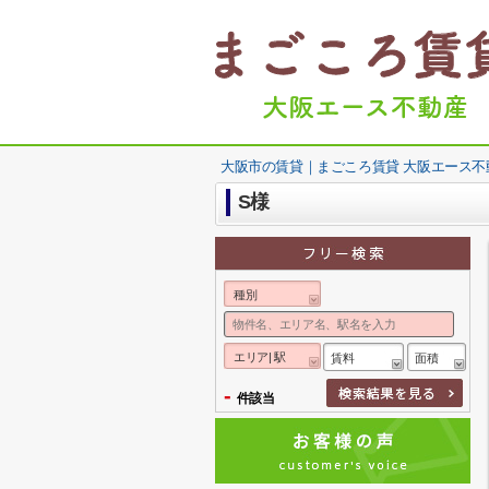
大阪市の賃貸｜まごころ賃貸 大阪エース不
S様
種別
エリア| 駅
賃料
面積
-
件該当