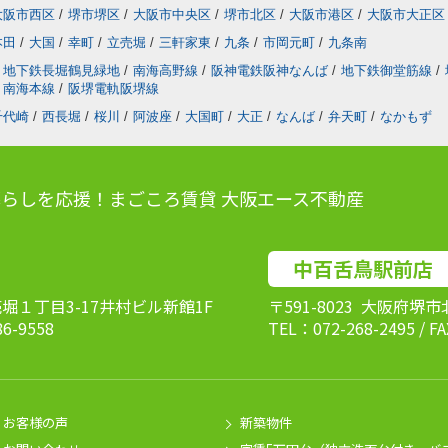
大阪市西区
/
堺市堺区
/
大阪市中央区
/
堺市北区
/
大阪市港区
/
大阪市大正区
本田
/
大国
/
幸町
/
立売堀
/
三軒家東
/
九条
/
市岡元町
/
九条南
地下鉄長堀鶴見緑地
/
南海高野線
/
阪神電鉄阪神なんば
/
地下鉄御堂筋線
/
南海本線
/
阪堺電軌阪堺線
千代崎
/
西長堀
/
桜川
/
阿波座
/
大国町
/
大正
/
なんば
/
弁天町
/
なかもず
らしを応援！まごころ賃貸 大阪エース不動産
中百舌鳥駅前店
売堀１丁目3-17井村ビル新館1F
〒591-8023 大阪府堺
86-9558
TEL：072-268-2495 / F
お客様の声
新築物件