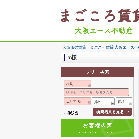
大阪市の賃貸｜まごころ賃貸 大阪エース不
Y様
種別
エリア| 駅
賃料
面積
-
件該当