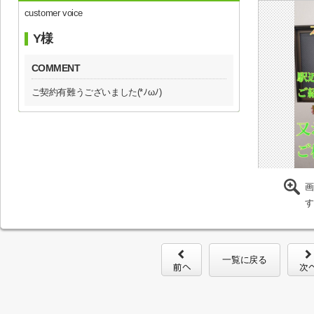
customer voice
Y様
COMMENT
ご契約有難うございました(*ﾉωﾉ)
画
す
一覧に戻る