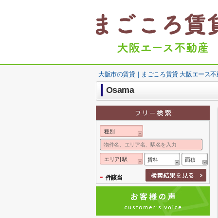
大阪市の賃貸｜まごころ賃貸 大阪エース不
Osama
種別
エリア| 駅
賃料
面積
-
件該当