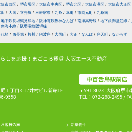
大阪市西区
/
堺市堺区
/
大阪市中央区
/
堺市北区
/
大阪市港区
/
大阪市大正区
本田
/
大国
/
立売堀
/
三軒家東
/
九条
/
幸町
/
市岡元町
/
九条南
地下鉄長堀鶴見緑地
/
阪神電鉄阪神なんば
/
南海高野線
/
地下鉄御堂筋線
/
南海本線
/
阪堺電軌阪堺線
千代崎
/
西長堀
/
桜川
/
阿波座
/
大国町
/
大正
/
なんば
/
弁天町
/
なかもず
らしを応援！まごころ賃貸 大阪エース不動産
中百舌鳥駅前店
売堀１丁目3-17井村ビル新館1F
〒591-8023 大阪府堺
86-9558
TEL：072-268-2495 / F
お客様の声
新築物件