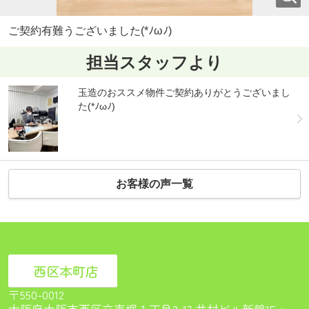
ご契約有難うございました(*ﾉωﾉ)
担当スタッフより
玉造のおススメ物件ご契約ありがとうございまし
た(*ﾉωﾉ)
お客様の声一覧
西区本町店
〒550-0012
大阪府大阪市西区立売堀１丁目3-17 井村ビル新館1F<