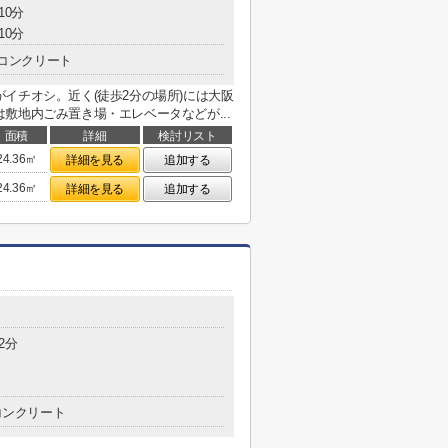
10分
10分
コンクリート
イチオシ。近く(徒歩2分の場所)には大阪
敷地内ごみ置き場・エレベータなどが...
面積
詳細
検討リスト
24.36㎡
詳細を見る
追加する
24.36㎡
詳細を見る
追加する
2分
コンクリート