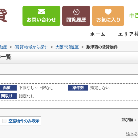
中
動産
>
(賃貸)地域から探す
>
大阪市浪速区
>
敷津西の賃貸物件
件一覧
面積
下限なし～上限なし
築年数
指定しない
間取り
指定なし
並び順：
空室物件のみ表示
該当公