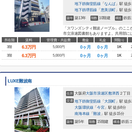
地下鉄御堂筋線
「
なんば
」駅 徒歩
地下鉄堺筋線
「
恵美須町
」駅 徒歩
築13年
10階建
鉄筋
築年
階数
構造
「スワンズシティ難波ノーブル」のここが
市立浪速図書館もありますよ。共用部には
所在階
賃料
管理費・共益費
敷金
礼金
間取り
6.3
万円
0ヶ月
0ヶ月
3階
5,000円
1K
6.3
万円
0ヶ月
0ヶ月
3階
5,000円
1K
LUXE難波南
大阪府
大阪市浪速区
敷津西
２丁目
住所
交通
地下鉄御堂筋線
「
大国町
」駅 徒歩
大阪環状線
「
今宮
」駅 徒歩8分
南海本線
「
難波
」駅 徒歩15分
築5年
15階建
鉄筋
築年
階数
構造