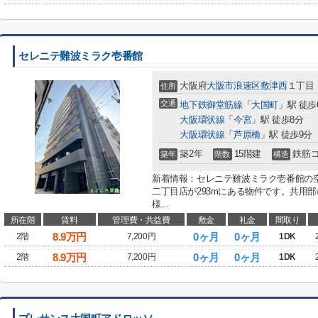
セレニテ難波ミラク壱番館
大阪府
大阪市浪速区
敷津西
１丁目
住所
交通
地下鉄御堂筋線
「
大国町
」駅 徒歩
大阪環状線
「
今宮
」駅 徒歩8分
大阪環状線
「
芦原橋
」駅 徒歩9分
築2年
15階建
鉄筋
築年
階数
構造
新着情報：セレニテ難波ミラク壱番館の
二丁目店が293mにある物件です。共用
様...
所在階
賃料
管理費・共益費
敷金
礼金
間取り
8.9
万円
0ヶ月
0ヶ月
2階
7,200円
1DK
8.9
万円
0ヶ月
0ヶ月
2階
7,200円
1DK