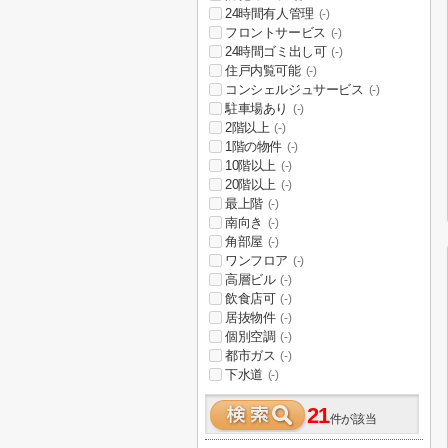
24時間有人管理
(-)
フロントサービス
(-)
24時間ゴミ出し可
(-)
住戸内覧可能
(-)
コンシェルジュサービス
(-)
駐車場あり
(-)
2階以上
(-)
1階の物件
(-)
10階以上
(-)
20階以上
(-)
最上階
(-)
南向き
(-)
角部屋
(-)
ワンフロア
(-)
高層ビル
(-)
飲食店可
(-)
居抜物件
(-)
個別空調
(-)
都市ガス
(-)
下水道
(-)
21
件が該当