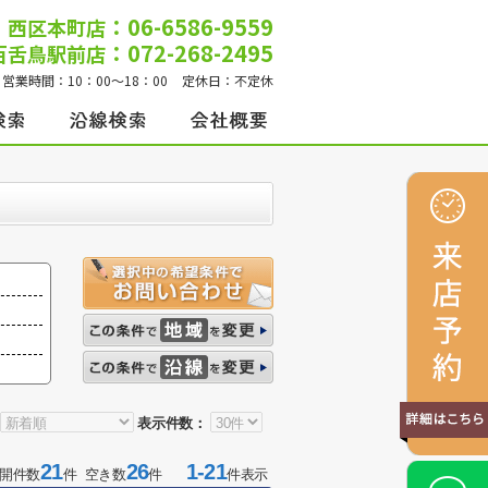
：06-6586-9559
西区本町店
：072-268-2495
百舌鳥駅前店
営業時間：
10：00～18：00
定休日：
不定休
表示件数：
21
26
1-21
開件数
件 空き数
件
件表示