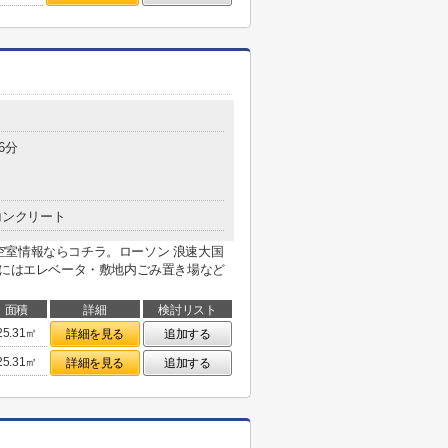
6分
コンクリート
空室情報ならコチラ。ローソン 浪速大国
部にはエレベータ・敷地内ごみ置き場など
面積
詳細
検討リスト
25.31㎡
詳細を見る
追加する
25.31㎡
詳細を見る
追加する