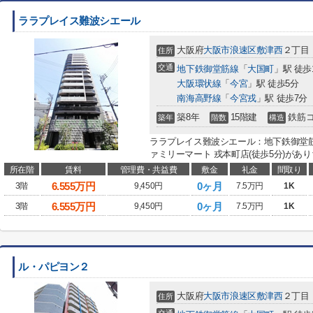
ララプレイス難波シエール
大阪府
大阪市浪速区
敷津西
２丁目
住所
交通
地下鉄御堂筋線
「
大国町
」駅 徒歩
大阪環状線
「
今宮
」駅 徒歩5分
南海高野線
「
今宮戎
」駅 徒歩7分
築8年
15階建
鉄筋
築年
階数
構造
ララプレイス難波シエール：地下鉄御堂
ァミリーマート 戎本町店(徒歩5分)があり
所在階
賃料
管理費・共益費
敷金
礼金
間取り
6.555
万円
0ヶ月
3階
9,450円
7.5万円
1K
6.555
万円
0ヶ月
3階
9,450円
7.5万円
1K
ル・パピヨン２
大阪府
大阪市浪速区
敷津西
２丁目
住所