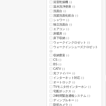
浴室乾燥機
(-)
温水洗浄便座
(-)
洗面台
(-)
洗髪洗面化粧台
(-)
シャワー
(-)
独立洗面台
(-)
エアコン
(-)
床暖房
(-)
床下収納
(-)
ウォークインクロゼット
(-)
ウォークインシューズクロゼット
(-)
収納豊富
(-)
CS
(-)
BS
(-)
CATV
(-)
光ファイバー
(-)
インターネット対応
(-)
オートロック
(-)
TVモニタ付インターホン
(-)
宅配ボックス
(-)
24時間緊急通報システム
(-)
ディンプルキー
(-)
防犯カメラ
(-)