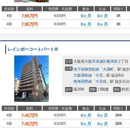
所在階
賃料
管理費・共益費
敷金
礼金
間取り
7.95
万円
0ヶ月
0ヶ月
4階
8,500円
1K
7.95
万円
0ヶ月
0ヶ月
4階
8,500円
1K
レインボーコートパートⅢ
大阪府
大阪市浪速区
敷津西
２丁目
住所
交通
地下鉄御堂筋線
「
大国町
」駅 徒歩
大阪環状線
「
今宮
」駅 徒歩8分
南海高野線
「
今宮戎
」駅 徒歩11分
築20年
13階建
鉄筋
築年
階数
構造
所在階
賃料
管理費・共益費
敷金
礼金
間取り
7.45
万円
0ヶ月
0ヶ月
4階
8,500円
1DK
7.45
万円
0ヶ月
0ヶ月
4階
8,500円
1DK