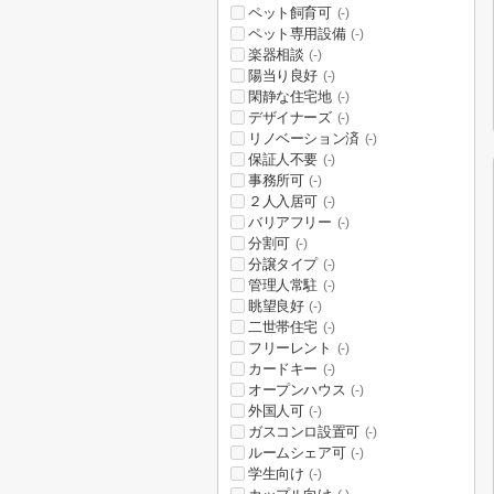
ペット飼育可
(-)
ペット専用設備
(-)
楽器相談
(-)
陽当り良好
(-)
閑静な住宅地
(-)
デザイナーズ
(-)
リノベーション済
(-)
保証人不要
(-)
事務所可
(-)
２人入居可
(-)
バリアフリー
(-)
分割可
(-)
分譲タイプ
(-)
管理人常駐
(-)
眺望良好
(-)
二世帯住宅
(-)
フリーレント
(-)
カードキー
(-)
オープンハウス
(-)
外国人可
(-)
ガスコンロ設置可
(-)
ルームシェア可
(-)
学生向け
(-)