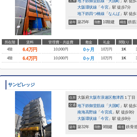
交通
地下鉄御堂筋線
「
大国町
」駅 徒歩
大阪環状線
「
今宮
」駅 徒歩7分
地下鉄四つ橋線
「
なんば
」駅 徒歩
築25年
10階建
鉄筋
築年
階数
構造
所在階
賃料
管理費・共益費
敷金
礼金
間取り
6.4
万円
0ヶ月
4階
10,000円
10万円
1K
6.4
万円
0ヶ月
4階
10,000円
10万円
1K
サンビレッジ
大阪府
大阪市浪速区
敷津西
１丁目
住所
交通
地下鉄御堂筋線
「
大国町
」駅 徒歩
南海高野線
「
今宮戎
」駅 徒歩9分
大阪環状線
「
今宮
」駅 徒歩9分
築32年
9階建
鉄骨
築年
階数
構造