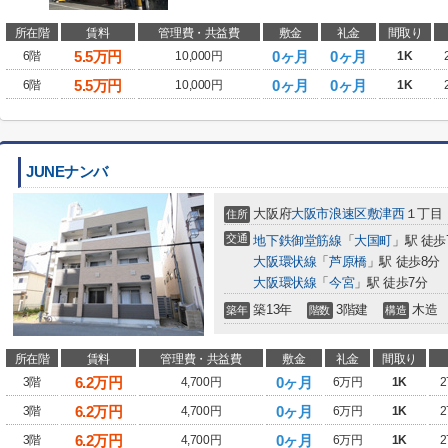
所在階
賃料
管理費・共益費
敷金
礼金
間取り
5.5
万円
0ヶ月
0ヶ月
6階
10,000円
1K
5.5
万円
0ヶ月
0ヶ月
6階
10,000円
1K
JUNEナンバ
大阪府
大阪市浪速区
敷津西
１丁目
住所
交通
地下鉄御堂筋線
「
大国町
」駅 徒歩
大阪環状線
「
芦原橋
」駅 徒歩8分
大阪環状線
「
今宮
」駅 徒歩7分
築13年
3階建
木造
築年
階数
構造
所在階
賃料
管理費・共益費
敷金
礼金
間取り
6.2
万円
0ヶ月
3階
4,700円
6万円
1K
2
6.2
万円
0ヶ月
3階
4,700円
6万円
1K
2
6.2
万円
0ヶ月
3階
4,700円
6万円
1K
2