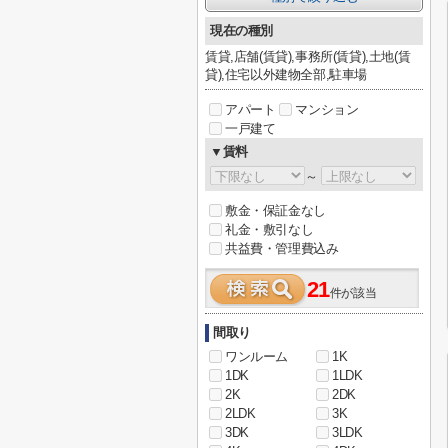
現在の種別
賃貸,店舗(賃貸),事務所(賃貸),土地(賃
貸),住宅以外建物全部,駐車場
アパート
マンション
一戸建て
▼賃料
～
敷金・保証金なし
礼金・敷引なし
共益費・管理費込み
21
件が該当
間取り
ワンルーム
1K
1DK
1LDK
2K
2DK
2LDK
3K
3DK
3LDK