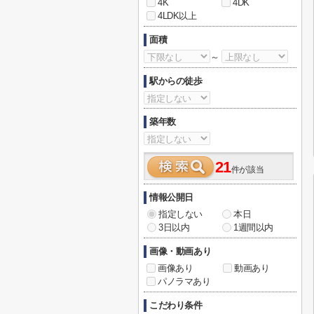
4K
4DK
4LDK以上
面積
～
駅からの徒歩
築年数
21
件が該当
情報公開日
指定しない
本日
3日以内
1週間以内
画像・動画あり
画像あり
動画あり
パノラマあり
こだわり条件