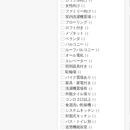
カップル向け
(-)
女性向け
(-)
ファミリー向け
(-)
室内洗濯機置場
(-)
フローリング
(-)
ロフト付き
(-)
メゾネット
(-)
ベランダ
(-)
バルコニー
(-)
ルーフバルコニー
(-)
オール電化
(-)
エレベーター
(-)
照明器具付き
(-)
駐輪場
(-)
バイク置場あり
(-)
家具・家電付き
(-)
洗濯機置場有
(-)
外観タイル張り
(-)
コンロ２口以上
(-)
食器洗い乾燥機
(-)
システムキッチン
(-)
対面式キッチン
(-)
バス・トイレ別
(-)
追焚機能浴室
(-)