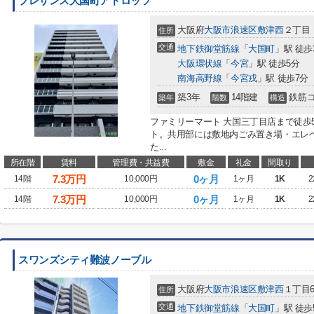
プレサンス大国町アドロッソ
大阪府
大阪市浪速区
敷津西
２丁目
住所
交通
地下鉄御堂筋線
「
大国町
」駅 徒歩
大阪環状線
「
今宮
」駅 徒歩5分
南海高野線
「
今宮戎
」駅 徒歩7分
築3年
14階建
鉄筋
築年
階数
構造
ファミリーマート 大国三丁目店まで徒歩
ト。共用部には敷地内ごみ置き場・エレ
た...
所在階
賃料
管理費・共益費
敷金
礼金
間取り
7.3
万円
0ヶ月
14階
10,000円
1ヶ月
1K
2
7.3
万円
0ヶ月
14階
10,000円
1ヶ月
1K
2
スワンズシティ難波ノーブル
大阪府
大阪市浪速区
敷津西
１丁目6
住所
交通
地下鉄御堂筋線
「
大国町
」駅 徒歩