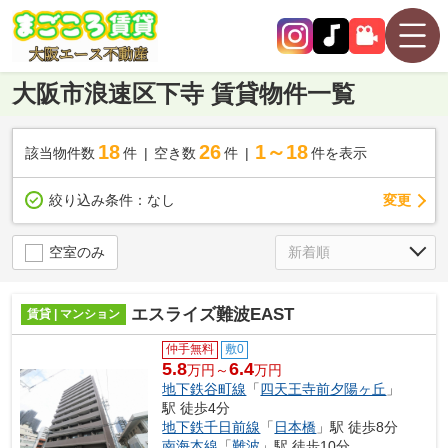
大阪市浪速区下寺 賃貸物件一覧
18
26
1～18
該当物件数
件
空き数
件
件を表示
変更
絞り込み条件：
なし
空室のみ
エスライズ難波EAST
賃貸 | マンション
仲手無料
敷0
5.8
6.4
万円～
万円
地下鉄谷町線
「
四天王寺前夕陽ヶ丘
」
駅 徒歩4分
地下鉄千日前線
「
日本橋
」駅 徒歩8分
南海本線
「
難波
」駅 徒歩10分