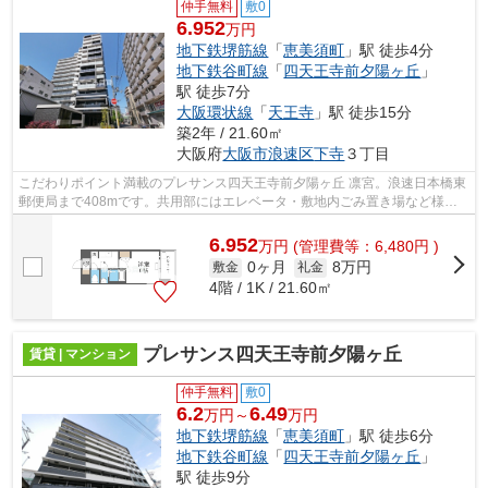
仲手無料
敷0
6.952
万円
地下鉄堺筋線
「
恵美須町
」駅 徒歩4分
地下鉄谷町線
「
四天王寺前夕陽ヶ丘
」
駅 徒歩7分
大阪環状線
「
天王寺
」駅 徒歩15分
築2年 / 21.60㎡
大阪府
大阪市浪速区
下寺
３丁目
こだわりポイント満載のプレサンス四天王寺前夕陽ヶ丘 凛宮。浪速日本橋東
郵便局まで408mです。共用部にはエレベータ・敷地内ごみ置き場など様々
な設備やサービスが揃っているので便利...
6.952
万
円
(管理費等：6,480円 )
0ヶ月
8万円
敷金
礼金
4階 / 1K / 21.60㎡
プレサンス四天王寺前夕陽ヶ丘
賃貸 | マンション
仲手無料
敷0
6.2
6.49
万円～
万円
地下鉄堺筋線
「
恵美須町
」駅 徒歩6分
地下鉄谷町線
「
四天王寺前夕陽ヶ丘
」
駅 徒歩9分