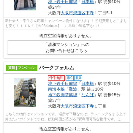
地下鉄千日前線
「
日本橋
」駅 徒歩10分
築24年
大阪府
大阪市浪速区
下寺
１丁目5-1
新社会人・学生さん応援キャンペーン物件になります！ 初期費用もどこより
も安く！ ＬＩＮＥ【＠934ebxex】 に早速ご連絡下さい！
現在空室情報がありません。
「清和マンション」への
お問い合わせはこちら
バークフォルム
賃貸 | マンション
仲手無料
敷0
礼0
地下鉄千日前線
「
日本橋
」駅 徒歩10分
南海本線
「
難波
」駅 徒歩10分
地下鉄御堂筋線
「
なんば
」駅 徒歩15分
築37年
大阪府
大阪市浪速区
下寺
１丁目
こちらの物件はマンションです。場所が平坦なのは、ランニングをする上で
抑えたいポイントですね。移動範囲が広がる2駅利用可能な物件です。こち
らは徒歩10分に立地する物件です。当社...
現在空室情報がありません。