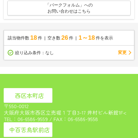
「バークフォルム」への
お問い合わせはこちら
18
26
1～18
該当物件数
件
空き数
件
件を表示
変更
絞り込み条件：
なし
西区本町店
〒550-0012
大阪府大阪市西区立売堀１丁目3-17 井村ビル新館1F<
TEL：
06-6586-9559
/ FAX：06-6586-9558
中百舌鳥駅前店