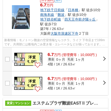
仲手無料
敷0
6.7
万円
地下鉄千日前線
「
日本橋
」駅 徒歩10分
南海本線
「
難波
」駅 徒歩10分
地下鉄谷町線
「
四天王寺前夕陽ヶ丘
」
駅 徒歩7分
築7年 / 26.63㎡
大阪府
大阪市浪速区
下寺
２丁目
新着情報：モノトーン難波の空室情報ならコチラ。ライフ 下寺店まで199m
です。共用部には敷地内ごみ置き場・エレベータなどが揃っております。10
階建ての物件です。駅まで平坦な物件で...
6.7
万
円
(管理費等：10,000円 )
0ヶ月
1ヶ月
敷金
礼金
4階 / 1K / 26.63㎡
6.7
万
円
(管理費等：10,000円 )
0ヶ月
1ヶ月
敷金
礼金
4階 / 1K / 26.63㎡
エステムプラザ難波EASTⅡブレスト
賃貸 | マンション