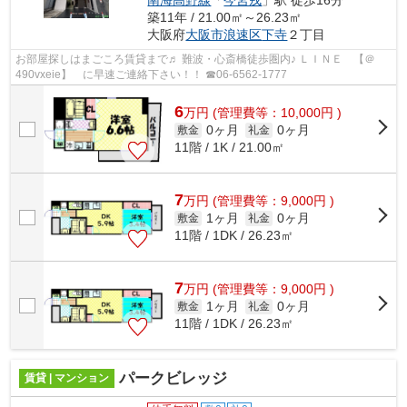
南海高野線
「
今宮戎
」駅 徒歩16分
築11年 / 21.00㎡～26.23㎡
大阪府
大阪市浪速区
下寺
２丁目
お部屋探しはまごころ賃貸まで♬ 難波・心斎橋徒歩圏内♪ ＬＩＮＥ 【＠
490vxeie】 に早速ご連絡下さい！！ ☎06-6562-1777
6
万
円
(管理費等：10,000円 )
0ヶ月
0ヶ月
敷金
礼金
11階 / 1K / 21.00㎡
7
万
円
(管理費等：9,000円 )
1ヶ月
0ヶ月
敷金
礼金
11階 / 1DK / 26.23㎡
7
万
円
(管理費等：9,000円 )
1ヶ月
0ヶ月
敷金
礼金
11階 / 1DK / 26.23㎡
パークビレッジ
賃貸 | マンション