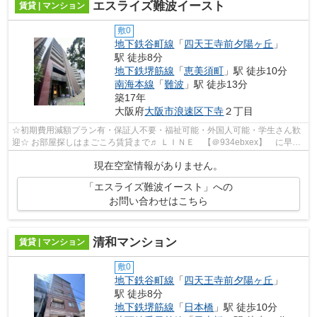
エスライズ難波イースト
賃貸 | マンション
敷0
地下鉄谷町線
「
四天王寺前夕陽ヶ丘
」
駅 徒歩8分
地下鉄堺筋線
「
恵美須町
」駅 徒歩10分
南海本線
「
難波
」駅 徒歩13分
築17年
大阪府
大阪市浪速区
下寺
２丁目
☆初期費用減額プラン有・保証人不要・福祉可能・外国人可能・学生さん歓
迎☆ お部屋探しはまごころ賃貸まで♬ ＬＩＮＥ 【＠934ebxex】 に早速
ご連絡下さい！！ ☎06-6562-1777
現在空室情報がありません。
「エスライズ難波イースト」への
お問い合わせはこちら
清和マンション
賃貸 | マンション
敷0
地下鉄谷町線
「
四天王寺前夕陽ヶ丘
」
駅 徒歩8分
地下鉄堺筋線
「
日本橋
」駅 徒歩10分