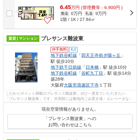
6.45
万
円
(管理費等：6,900円 )
0万円
9万円
敷金
礼金
1階 / 1K / 27.84㎡
プレサンス難波東
賃貸 | マンション
仲手無料
礼0
地下鉄谷町線
「
四天王寺前夕陽ヶ丘
」
駅 徒歩10分
地下鉄千日前線
「
日本橋
」駅 徒歩10分
地下鉄谷町線
「
谷町九丁目
」駅 徒歩14分
築28年
大阪府
大阪市浪速区
下寺
１丁目
こだわりポイント満載のプレサンス難波東。ぜひ一度見ていただきたい、
「プレサンス難波東」です。共用部には敷地内ごみ置き場・エレベータなど
が備わっておりとても充実しています。...
現在空室情報がありません。
「プレサンス難波東」への
お問い合わせはこちら