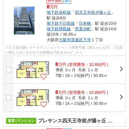
仲手無料
敷0
8
万円
地下鉄谷町線
「
四天王寺前夕陽ヶ丘
」
駅 徒歩8分
地下鉄千日前線
「
日本橋
」駅 徒歩10分
地下鉄堺筋線
「
恵美須町
」駅 徒歩14分
築15年 / 30.85㎡
大阪府
大阪市浪速区
下寺
１丁目
☆大人気分譲シリーズマンション☆ ペット飼育可能（猫ちゃんも可）♪ 足洗
い場もございますのでお部屋は汚れません(^_-)-☆
8
万
円
(管理費等：10,850円 )
0ヶ月
1ヶ月
敷金
礼金
7階 / 1K＋1S(納戸) / 30.85㎡
8
万
円
(管理費等：10,850円 )
0ヶ月
1ヶ月
敷金
礼金
7階 / 1K＋1S(納戸) / 30.85㎡
プレサンス四天王寺前夕陽ヶ丘 凛宮
賃貸 | マンション