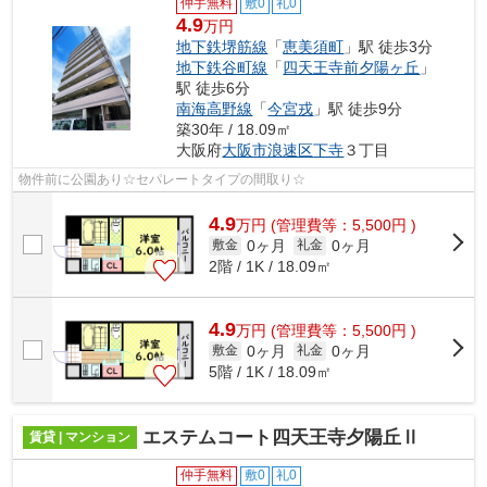
仲手無料
敷0
礼0
4.9
万円
地下鉄堺筋線
「
恵美須町
」駅 徒歩3分
地下鉄谷町線
「
四天王寺前夕陽ヶ丘
」
駅 徒歩6分
南海高野線
「
今宮戎
」駅 徒歩9分
築30年 / 18.09㎡
大阪府
大阪市浪速区
下寺
３丁目
物件前に公園あり☆セパレートタイプの間取り☆
4.9
万
円
(管理費等：5,500円 )
0ヶ月
0ヶ月
敷金
礼金
2階 / 1K / 18.09㎡
4.9
万
円
(管理費等：5,500円 )
0ヶ月
0ヶ月
敷金
礼金
5階 / 1K / 18.09㎡
エステムコート四天王寺夕陽丘Ⅱ
賃貸 | マンション
仲手無料
敷0
礼0