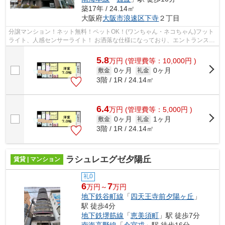
築17年 / 24.14㎡
大阪府
大阪市浪速区
下寺
２丁目
分譲マンション！ネット無料！ペットOK！(ワンちゃん・ネコちゃん)フット
ライト、人感センサーライト！ お洒落な仕様になっており、エントランス・
ロビーも高級感溢れてます(*‘∀‘)
5.8
万
円
(管理費等：10,000円 )
0ヶ月
0ヶ月
敷金
礼金
3階 / 1R / 24.14㎡
6.4
万
円
(管理費等：5,000円 )
0ヶ月
1ヶ月
敷金
礼金
3階 / 1R / 24.14㎡
ラシュレエグゼ夕陽丘
賃貸 | マンション
礼0
6
7
万円～
万円
地下鉄谷町線
「
四天王寺前夕陽ヶ丘
」
駅 徒歩4分
地下鉄堺筋線
「
恵美須町
」駅 徒歩7分