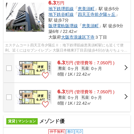
6.3
万円
地下鉄堺筋線
「
恵美須町
」駅 徒歩5分
地下鉄谷町線
「
四天王寺前夕陽ヶ丘
」
駅 徒歩7分
阪堺電軌阪堺線
「
恵美須町
」駅 徒歩9分
築6年 / 22.42㎡
大阪府
大阪市浪速区
下寺
３丁目
エステムコート四天王寺夕陽丘Ⅱ：地下鉄堺筋線恵美須町駅にも近くて便
利。近くにはセブンイレブン 大阪日本橋東3丁目店(徒歩4分)がありちょっと
した買い物に便利です。共用部には敷地...
6.3
万
円
(管理費等：7,050円 )
0ヶ月
0ヶ月
敷金
礼金
8階 / 1K / 22.42㎡
6.3
万
円
(管理費等：7,050円 )
0ヶ月
0ヶ月
敷金
礼金
8階 / 1K / 22.42㎡
メゾンド優
賃貸 | マンション
仲手無料
敷0
礼0