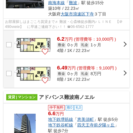
南海本線
「
難波
」駅 徒歩15分
築10年 / 22.23㎡
大阪府
大阪市浪速区
下寺
３丁目
お部屋探しはまごころ賃貸まで♬ 難波・心斎橋徒歩圏内♪ ＬＩＮＥ 【＠
490vxeie】 に早速ご連絡下さい！！ ☎06-6562-1777
6.2
万
円
(管理費等：10,000円 )
0ヶ月
1ヶ月
敷金
礼金
4階 / 1K / 22.23㎡
6.49
万
円
(管理費等：9,100円 )
0ヶ月
8万円
敷金
礼金
8階 / 1K / 22.23㎡
アドバンス難波南ノエル
賃貸 | マンション
仲手無料
敷0
礼0
6.6
万円
地下鉄堺筋線
「
恵美須町
」駅 徒歩5分
地下鉄谷町線
「
四天王寺前夕陽ヶ丘
」
駅 徒歩7分