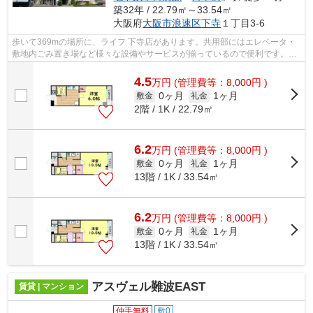
築32年 / 22.79㎡～33.54㎡
大阪府
大阪市浪速区
下寺
１丁目3-6
歩いて369mの場所に、ライフ 下寺店があります。共用部にはエレベータ・
敷地内ごみ置き場など様々な設備やサービスが揃っているので便利です。こ
ちらの物件はマンションです。行く先に...
4.5
万
円
(管理費等：8,000円 )
0ヶ月
1ヶ月
敷金
礼金
2階 / 1K / 22.79㎡
6.2
万
円
(管理費等：8,000円 )
0ヶ月
1ヶ月
敷金
礼金
13階 / 1K / 33.54㎡
6.2
万
円
(管理費等：8,000円 )
0ヶ月
1ヶ月
敷金
礼金
13階 / 1K / 33.54㎡
アスヴェル難波EAST
賃貸 | マンション
仲手無料
敷0