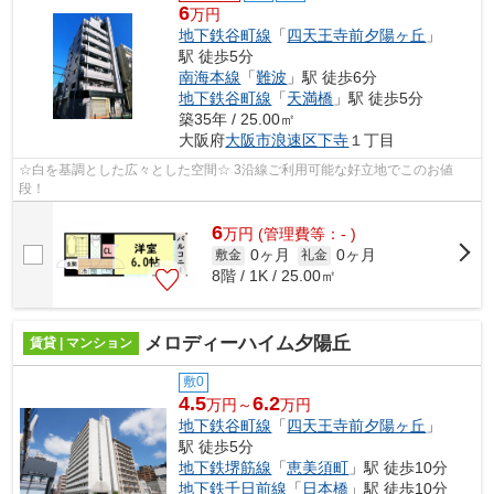
6
万円
地下鉄谷町線
「
四天王寺前夕陽ヶ丘
」
駅 徒歩5分
南海本線
「
難波
」駅 徒歩6分
地下鉄谷町線
「
天満橋
」駅 徒歩5分
築35年 / 25.00㎡
大阪府
大阪市浪速区
下寺
１丁目
☆白を基調とした広々とした空間☆ 3沿線ご利用可能な好立地でこのお値
段！
6
万
円
(管理費等：- )
0ヶ月
0ヶ月
敷金
礼金
8階 / 1K / 25.00㎡
メロディーハイム夕陽丘
賃貸 | マンション
敷0
4.5
6.2
万円～
万円
地下鉄谷町線
「
四天王寺前夕陽ヶ丘
」
駅 徒歩5分
地下鉄堺筋線
「
恵美須町
」駅 徒歩10分
地下鉄千日前線
「
日本橋
」駅 徒歩10分