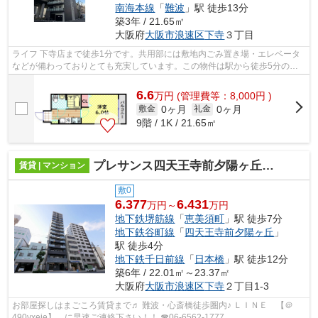
南海本線
「
難波
」駅 徒歩13分
築3年 / 21.65㎡
大阪府
大阪市浪速区
下寺
３丁目
ライフ 下寺店まで徒歩1分です。共用部には敷地内ごみ置き場・エレベータ
などが備わっておりとても充実しています。この物件は駅から徒歩5分のマ
ンションです。造りとデザインに関して...
6.6
万
円
(管理費等：8,000円 )
0ヶ月
0ヶ月
敷金
礼金
9階 / 1K / 21.65㎡
プレサンス四天王寺前夕陽ヶ丘アクティ
賃貸 | マンション
敷0
6.377
6.431
万円～
万円
地下鉄堺筋線
「
恵美須町
」駅 徒歩7分
地下鉄谷町線
「
四天王寺前夕陽ヶ丘
」
駅 徒歩4分
地下鉄千日前線
「
日本橋
」駅 徒歩12分
築6年 / 22.01㎡～23.37㎡
大阪府
大阪市浪速区
下寺
２丁目1-3
お部屋探しはまごころ賃貸まで♬ 難波・心斎橋徒歩圏内♪ ＬＩＮＥ 【＠
490vxeie】 に早速ご連絡下さい！！ ☎06-6562-1777