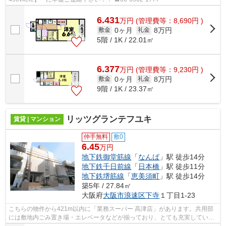
6.431
万
円
(管理費等：8,690円 )
0ヶ月
8万円
敷金
礼金
5階 / 1K / 22.01㎡
6.377
万
円
(管理費等：9,230円 )
0ヶ月
8万円
敷金
礼金
9階 / 1K / 23.37㎡
リッツグランテフユキ
賃貸 | マンション
仲手無料
敷0
6.45
万円
地下鉄御堂筋線
「
なんば
」駅 徒歩14分
地下鉄千日前線
「
日本橋
」駅 徒歩11分
地下鉄堺筋線
「
恵美須町
」駅 徒歩14分
築5年 / 27.84㎡
大阪府
大阪市浪速区
下寺
１丁目1-23
こちらの物件から421m以内に「業務スーパー 高津店」があります。共用部
には敷地内ごみ置き場・エレベータなどが揃っており、とても充実していま
す。目的に応じて選べる2駅利用可能な...