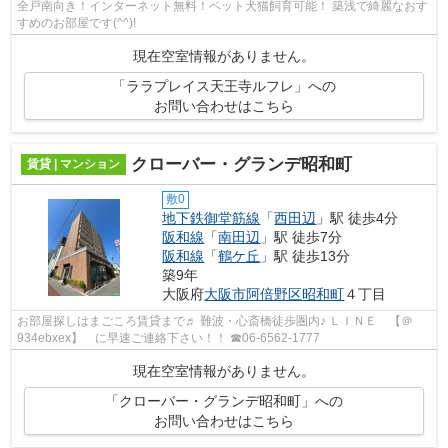
全戸南向き！インターネット無料！ペット犬猫飼育可能！ 築浅で綺麗なおす
すめのお部屋です(^^)!
現在空室情報がありません。
「ララプレイス天王寺ルフレ」への
お問い合わせはこちら
クローバー・グランデ昭和町
賃貸 | マンション
敷0
地下鉄御堂筋線
「
西田辺
」駅 徒歩4分
阪和線
「
南田辺
」駅 徒歩7分
阪和線
「
鶴ケ丘
」駅 徒歩13分
築9年
大阪府
大阪市阿倍野区
昭和町
４丁目
お部屋探しはまごころ賃貸まで♬ 難波・心斎橋徒歩圏内♪ ＬＩＮＥ 【＠
934ebxex】 に早速ご連絡下さい！！ ☎06-6562-1777
現在空室情報がありません。
「クローバー・グランデ昭和町」への
お問い合わせはこちら