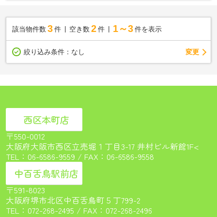
3
2
1～3
該当物件数
件
空き数
件
件を表示
変更
絞り込み条件：
なし
西区本町店
〒550-0012
大阪府大阪市西区立売堀１丁目3-17 井村ビル新館1F<
TEL：
06-6586-9559
/ FAX：06-6586-9558
中百舌鳥駅前店
〒591-8023
大阪府堺市北区中百舌鳥町５丁799-2
TEL：
072-268-2495
/ FAX：072-268-2496