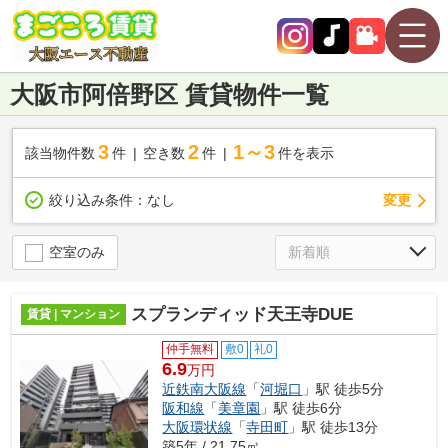
大阪市阿倍野区 賃貸物件一覧
3
2
1～3
該当物件数
件
空き数
件
件を表示
変更
絞り込み条件：
なし
空室のみ
スプランディッド天王寺DUE
賃貸 | マンション
仲手無料
敷0
礼0
6.9
万円
近鉄南大阪線
「
河堀口
」駅 徒歩5分
阪和線
「
美章園
」駅 徒歩6分
大阪環状線
「
寺田町
」駅 徒歩13分
築5年 / 21.75㎡