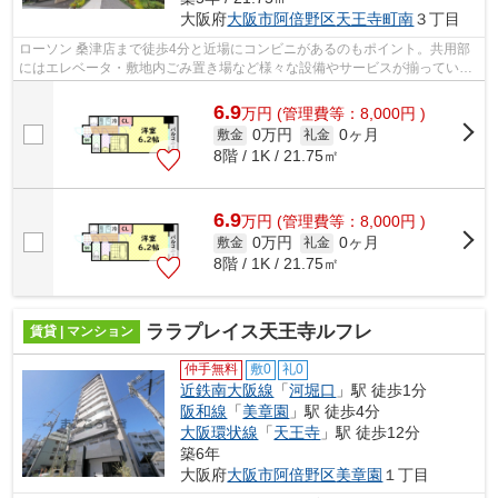
大阪府
大阪市阿倍野区
天王寺町南
３丁目
ローソン 桑津店まで徒歩4分と近場にコンビニがあるのもポイント。共用部
にはエレベータ・敷地内ごみ置き場など様々な設備やサービスが揃っている
ので便利です。駅まで徒歩5分の立地が...
6.9
万
円
(管理費等：8,000円 )
0万円
0ヶ月
敷金
礼金
8階 / 1K / 21.75㎡
6.9
万
円
(管理費等：8,000円 )
0万円
0ヶ月
敷金
礼金
8階 / 1K / 21.75㎡
ララプレイス天王寺ルフレ
賃貸 | マンション
仲手無料
敷0
礼0
近鉄南大阪線
「
河堀口
」駅 徒歩1分
阪和線
「
美章園
」駅 徒歩4分
大阪環状線
「
天王寺
」駅 徒歩12分
築6年
大阪府
大阪市阿倍野区
美章園
１丁目