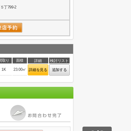
丁799-2
間取り
面積
詳細
検討リスト
1K
23.00㎡
詳細を見る
追加する