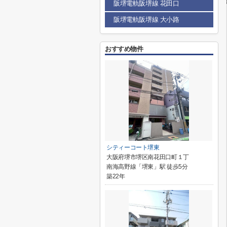
阪堺電軌阪堺線 花田口
阪堺電軌阪堺線 大小路
おすすめ物件
シティーコート堺東
大阪府堺市堺区南花田口町１丁
南海高野線「堺東」駅 徒歩5分
築22年