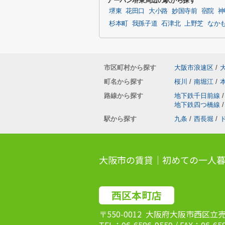
アーバン堺東周辺の駅から探す
堺東
花田口
大小路
妙国寺前
宿院
神
杉本町
我孫子道
石津北
上野芝
なか
市区町村から探す
大阪市浪速区
/
町名から探す
桜川
/
南堀江
/
路線から探す
地下鉄千日前線
/
地下鉄四つ橋線
/
駅から探す
九条
/
西長堀
/
大阪市の賃貸｜初めての一人暮
西区本町店
〒550-0012 大阪府大阪市西区立