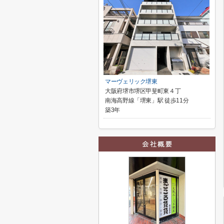
マーヴェリック堺東
大阪府堺市堺区甲斐町東４丁
南海高野線「堺東」駅 徒歩11分
築3年