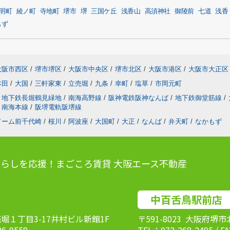
明町
綾ノ町
寺地町
堺市
堺
三国ケ丘
浅香山
高須神社
御陵前
七道
浅香
もず
大阪市西区
/
堺市堺区
/
大阪市中央区
/
堺市北区
/
大阪市港区
/
大阪市大正区
本田
/
大国
/
三軒家東
/
立売堀
/
九条
/
幸町
/
塩草
/
市岡元町
地下鉄長堀鶴見緑地
/
南海高野線
/
阪神電鉄阪神なんば
/
地下鉄御堂筋線
/
南海本線
/
阪堺電軌阪堺線
ドーム前千代崎
/
桜川
/
阿波座
/
大国町
/
大正
/
なんば
/
弁天町
/
なかもず
らしを応援！まごころ賃貸 大阪エース不動産
中百舌鳥駅前店
売堀１丁目3-17井村ビル新館1F
〒591-8023 大阪府堺