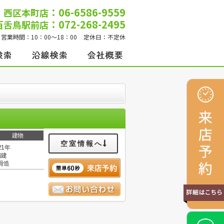
：06-6586-9559
西区本町店
：072-268-2495
百舌鳥駅前店
営業時間：
10：00～18：00
定休日：
不定休
建物
空室情報へ
21年
階建
骨造