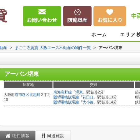
中
動産
>
まごころ賃貸 大阪エース不動産の物件一覧
>
アーバン堺東
アーバン堺東
所在地
交通
南海高野線
「
堺東
」駅 徒歩2分
築
大阪府
堺市堺区
北瓦町
２丁2-
阪堺電軌阪堺線
「
花田口
」駅 徒歩13分
8
10
阪堺電軌阪堺線
「
大小路
」駅 徒歩14分
鉄
物件情報
周辺施設