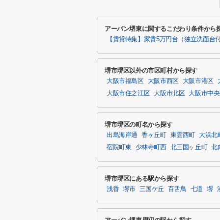
アーバン堺東に関するこだわり条件から
【賃貸特集】家賃5万円台（独立洗面台
堺市堺区以外の市区町村から探す
大阪市福島区
大阪市西区
大阪市港区
大阪市住之江区
大阪市北区
大阪市中央
堺市堺区の町名から探す
出島海岸通
香ヶ丘町
東雲西町
大浜北
宿院町東
少林寺町西
北三国ヶ丘町
北
堺市堺区にある駅から探す
浅香
堺市
三国ケ丘
百舌鳥
七道
堺