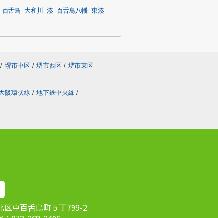
百舌鳥
大和川
湊
百舌鳥八幡
東湊
/
堺市中区
/
堺市西区
/
堺市東区
大阪環状線
/
地下鉄中央線
/
市北区中百舌鳥町５丁799-2