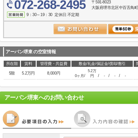
072-268-2495
〒591-8023
大阪府堺市北区中百舌鳥町５
9：30～19：30 定休日:不定期
アーバン堺東
の空室情報
所在階
賃料
管理費・共益費
敷金/礼金/保証金/償却/敷引
5.2万
5階
5.2万円
8,000円
/
/
/
/
0ヶ月
円
-
-
-
アーバン堺東
へのお問い合わせ