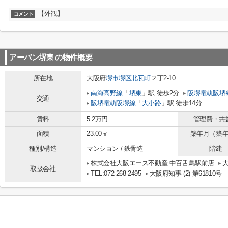
【外観】
コメント
アーバン堺東
の物件概要
所在地
大阪府
堺市堺区
北瓦町
２丁2-10
南海高野線
「
堺東
」駅 徒歩2分
阪堺電軌阪堺
交通
阪堺電軌阪堺線
「
大小路
」駅 徒歩14分
賃料
5.2万円
管理費・共
面積
23.00㎡
築年月（築
種別/構造
マンション / 鉄骨造
階建
株式会社大阪エース不動産 中百舌鳥駅前店
取扱会社
TEL:072-268-2495
大阪府知事 (2) 第61810号