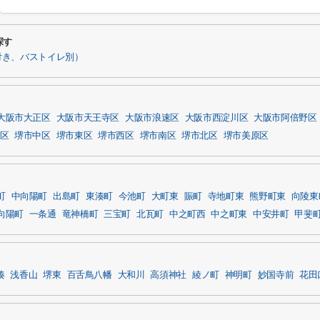
探す
付き、バストイレ別）
大阪市大正区
大阪市天王寺区
大阪市浪速区
大阪市西淀川区
大阪市阿倍野区
区
堺市中区
堺市東区
堺市西区
堺市南区
堺市北区
堺市美原区
町
中向陽町
出島町
東湊町
今池町
大町東
賑町
寺地町東
熊野町東
向陵東
向陽町
一条通
竜神橋町
三宝町
北瓦町
中之町西
中之町東
中安井町
甲斐
湊
浅香山
堺東
百舌鳥八幡
大和川
高須神社
綾ノ町
神明町
妙国寺前
花田