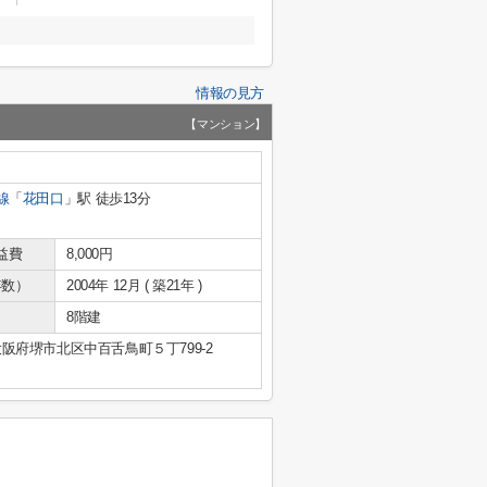
情報の見方
【マンション】
線
「
花田口
」駅 徒歩13分
益費
8,000円
年数）
2004年 12月 ( 築21年 )
8階建
大阪府堺市北区中百舌鳥町５丁799-2