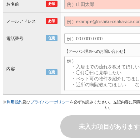
お名前
必須
メールアドレス
必須
電話番号
任意
【アーバン堺東へのお問い合わせ】
内容
任意
※
利用規約
及び
プライバシーポリシー
を必ずお読みください。左記内容に同
い。
未入力項目があります