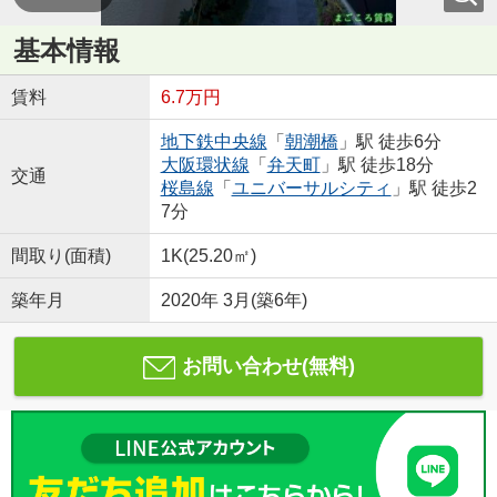
基本情報
賃料
6.7万円
地下鉄中央線
「
朝潮橋
」駅 徒歩6分
大阪環状線
「
弁天町
」駅 徒歩18分
交通
桜島線
「
ユニバーサルシティ
」駅 徒歩2
7分
間取り(面積)
1K(25.20㎡)
築年月
2020年 3月(築6年)
お問い合わせ(無料)