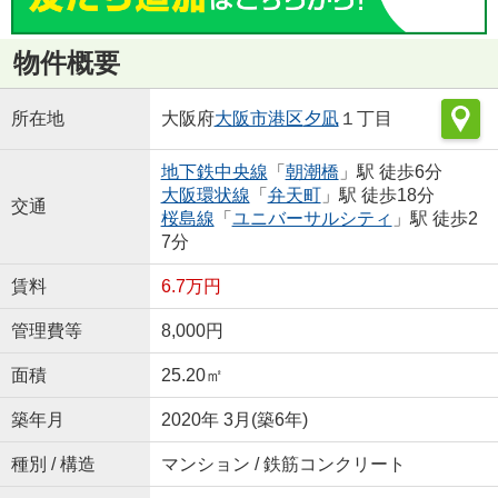
物件概要
所在地
大阪府
大阪市港区
夕凪
１丁目
地下鉄中央線
「
朝潮橋
」駅 徒歩6分
大阪環状線
「
弁天町
」駅 徒歩18分
交通
桜島線
「
ユニバーサルシティ
」駅 徒歩2
7分
賃料
6.7万円
管理費等
8,000円
面積
25.20㎡
築年月
2020年 3月(築6年)
種別 / 構造
マンション / 鉄筋コンクリート