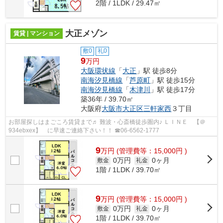
2階 / 1LDK / 29.47㎡
大正メゾン
賃貸 | マンション
敷0
礼0
9
万円
大阪環状線
「
大正
」駅 徒歩8分
南海汐見橋線
「
芦原町
」駅 徒歩15分
南海汐見橋線
「
木津川
」駅 徒歩17分
築36年 / 39.70㎡
大阪府
大阪市大正区
三軒家西
３丁目
お部屋探しはまごころ賃貸まで♬ 難波・心斎橋徒歩圏内♪ ＬＩＮＥ 【＠
934ebxex】 に早速ご連絡下さい！！ ☎06-6562-1777
9
万
円
(管理費等：15,000円 )
0万円
0ヶ月
敷金
礼金
1階 / 1LDK / 39.70㎡
9
万
円
(管理費等：15,000円 )
0万円
0ヶ月
敷金
礼金
1階 / 1LDK / 39.70㎡