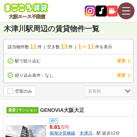
木津川駅周辺の賃貸物件一覧
11
13
1～11
該当物件数
件
空き数
件
件を表示
駅で絞り込む
変更
変更
絞り込み条件：
なし
空室のみ
GENOVIA大阪大正
賃貸 | マンション
敷0
8.81
万円
南海汐見橋線
「
木津川
」駅 徒歩12分