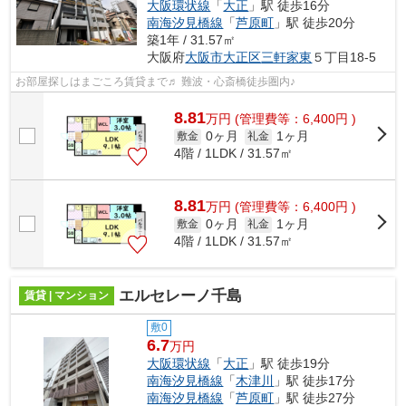
大阪環状線
「
大正
」駅 徒歩16分
南海汐見橋線
「
芦原町
」駅 徒歩20分
築1年 / 31.57㎡
大阪府
大阪市大正区
三軒家東
５丁目18-5
お部屋探しはまごころ賃貸まで♬ 難波・心斎橋徒歩圏内♪
8.81
万
円
(管理費等：6,400円 )
0ヶ月
1ヶ月
敷金
礼金
4階 / 1LDK / 31.57㎡
8.81
万
円
(管理費等：6,400円 )
0ヶ月
1ヶ月
敷金
礼金
4階 / 1LDK / 31.57㎡
エルセレーノ千島
賃貸 | マンション
敷0
6.7
万円
大阪環状線
「
大正
」駅 徒歩19分
南海汐見橋線
「
木津川
」駅 徒歩17分
南海汐見橋線
「
芦原町
」駅 徒歩27分