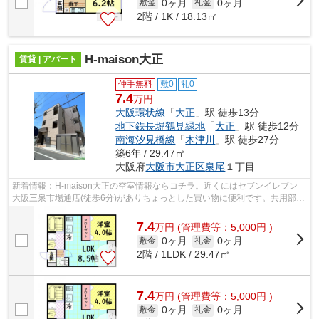
0ヶ月
0ヶ月
敷金
礼金
2階 / 1K / 18.13㎡
H-maison大正
賃貸 | アパート
仲手無料
敷0
礼0
7.4
万円
大阪環状線
「
大正
」駅 徒歩13分
地下鉄長堀鶴見緑地
「
大正
」駅 徒歩12分
南海汐見橋線
「
木津川
」駅 徒歩27分
築6年 / 29.47㎡
大阪府
大阪市大正区
泉尾
１丁目
新着情報：H-maison大正の空室情報ならコチラ。近くにはセブンイレブン
大阪三泉市場通店(徒歩6分)がありちょっとした買い物に便利です。共用部に
は敷地内ごみ置き場・エレベータなど...
7.4
万
円
(管理費等：5,000円 )
0ヶ月
0ヶ月
敷金
礼金
2階 / 1LDK / 29.47㎡
7.4
万
円
(管理費等：5,000円 )
0ヶ月
0ヶ月
敷金
礼金