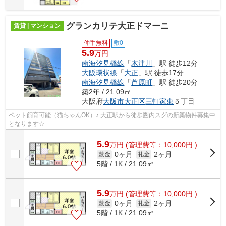
グランカリテ大正ドマーニ
賃貸 | マンション
仲手無料
敷0
5.9
万円
南海汐見橋線
「
木津川
」駅 徒歩12分
大阪環状線
「
大正
」駅 徒歩17分
南海汐見橋線
「
芦原町
」駅 徒歩20分
築2年 / 21.09㎡
大阪府
大阪市大正区
三軒家東
５丁目
ペット飼育可能（猫ちゃんOK）♪ 大正駅から徒歩圏内スグの新築物件募集中
となります☆
5.9
万
円
(管理費等：10,000円 )
0ヶ月
2ヶ月
敷金
礼金
5階 / 1K / 21.09㎡
5.9
万
円
(管理費等：10,000円 )
0ヶ月
2ヶ月
敷金
礼金
5階 / 1K / 21.09㎡