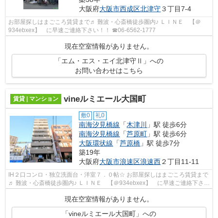
大阪府
大阪市西成区
北津守
３丁目7-4
お部屋探しはまごころ賃貸まで♬ 難波・心斎橋徒歩圏内♪ ＬＩＮＥ 【＠
934ebxex】 に早速ご連絡下さい！！ ☎06-6562-1777
現在空室情報がありません。
「エム・エス・エイ北津守Ⅱ」への
お問い合わせはこちら
vineルミエール大国町
賃貸 | マンション
敷0
礼0
南海汐見橋線
「
木津川
」駅 徒歩6分
南海汐見橋線
「
芦原町
」駅 徒歩6分
大阪環状線
「
芦原橋
」駅 徒歩7分
築19年
大阪府
大阪市浪速区
浪速西
２丁目11-11
IH２口コンロ・独立洗面台・洋室７．０帖☆ お部屋探しはまごころ賃貸まで
♬ 難波・心斎橋徒歩圏内♪ ＬＩＮＥ 【＠934ebxex】 に早速ご連絡下さ
い！！ ☎06-6562-1777
現在空室情報がありません。
「vineルミエール大国町」への