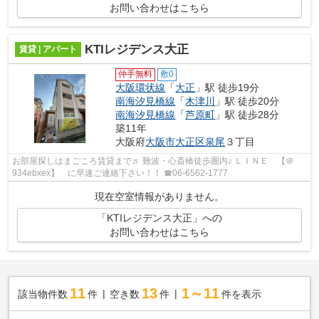
お問い合わせはこちら
KTIレジデンス大正
賃貸 | アパート
仲手無料
敷0
大阪環状線
「
大正
」駅 徒歩19分
南海汐見橋線
「
木津川
」駅 徒歩20分
南海汐見橋線
「
芦原町
」駅 徒歩28分
築11年
大阪府
大阪市大正区
泉尾
３丁目
お部屋探しはまごころ賃貸まで♬ 難波・心斎橋徒歩圏内♪ ＬＩＮＥ 【＠
934ebxex】 に早速ご連絡下さい！！ ☎06-6562-1777
現在空室情報がありません。
「KTIレジデンス大正」への
お問い合わせはこちら
11
13
1～11
該当物件数
件
空き数
件
件を表示