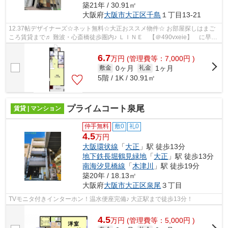
築21年 / 30.91㎡
大阪府
大阪市大正区
千島
１丁目13-21
12.37帖デザイナーズ☆ネット無料☆大正おススメ物件☆ お部屋探しはまご
ころ賃貸まで♬ 難波・心斎橋徒歩圏内♪ ＬＩＮＥ 【＠490vxeie】 に早速
ご連絡下さい！！ ☎06-6562-1777
6.7
万
円
(管理費等：7,000円 )
0ヶ月
1ヶ月
敷金
礼金
5階 / 1K / 30.91㎡
プライムコート泉尾
賃貸 | マンション
仲手無料
敷0
礼0
4.5
万円
大阪環状線
「
大正
」駅 徒歩13分
地下鉄長堀鶴見緑地
「
大正
」駅 徒歩13分
南海汐見橋線
「
木津川
」駅 徒歩19分
築20年 / 18.13㎡
大阪府
大阪市大正区
泉尾
３丁目
TVモニタ付きインターホン！温水便座完備♪ 大正駅まで徒歩13分！
4.5
万
円
(管理費等：5,000円 )