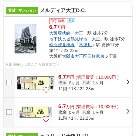
メルディア大正D.C.
賃貸 | マンション
仲手無料
敷0
6.7
万円
大阪環状線
「
大正
」駅 徒歩7分
地下鉄長堀鶴見緑地
「
大正
」駅 徒歩7分
南海汐見橋線
「
木津川
」駅 徒歩17分
築4年 / 22.23㎡
大阪府
大阪市大正区
三軒家東
５丁目
お部屋探しはまごころ賃貸まで♬
6.7
万
円
(管理費等：10,000円 )
0ヶ月
1ヶ月
敷金
礼金
11階 / 1K / 22.23㎡
6.7
万
円
(管理費等：10,000円 )
0ヶ月
1ヶ月
敷金
礼金
11階 / 1K / 22.23㎡