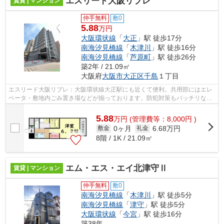
エスリード大阪リブレ
賃貸 | マンション
仲手無料
敷0
5.88
万円
大阪環状線
「
大正
」駅 徒歩17分
南海汐見橋線
「
木津川
」駅 徒歩16分
南海汐見橋線
「
芦原町
」駅 徒歩26分
築2年 / 21.09㎡
大阪府
大阪市大正区
千島
１丁目
エスリード大阪リブレ：大阪環状線大正駅にも近くて便利。共用部にはエレ
ベータ・敷地内ごみ置き場などが揃っております。防犯対策もバッチリなマ
ンションタイプの物件です。地上10階...
5.88
万
円
(管理費等：8,000円 )
0ヶ月
6.68万円
敷金
礼金
8階 / 1K / 21.09㎡
エム・エス・エイ北津守Ⅱ
賃貸 | マンション
仲手無料
敷0
南海汐見橋線
「
木津川
」駅 徒歩5分
南海汐見橋線
「
津守
」駅 徒歩5分
大阪環状線
「
今宮
」駅 徒歩16分
築38年