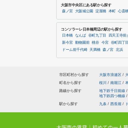
大阪市中央区にある駅から探す
森ノ宮
大阪城公園
淀屋橋
本町
心斎
コンソラーレ日本橋周辺の駅から探す
日本橋
なんば
谷町九丁目
四天王寺前
新今宮
動物園前
桃谷
今宮
谷町四丁
ドーム前千代崎
天満橋
森ノ宮
北浜
市区町村から探す
大阪市浪速区
/
町名から探す
桜川
/
南堀江
/
路線から探す
地下鉄千日前線
/
地下鉄四つ橋線
/
駅から探す
九条
/
西長堀
/
大阪市の賃貸｜初めての一人暮