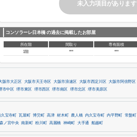
未入力項目があります
コンソラーレ日本橋
の過去に掲載したお部屋
所在階
間取り
専有面積
1階
***
***
大阪市大正区
大阪市天王寺区
大阪市浪速区
大阪市西淀川区
大阪市阿倍野区
堺市中区
堺市東区
堺市西区
堺市南区
堺市北区
堺市美原区
南久宝寺町
瓦屋町
博労町
高津
材木町
農人橋
内久宝寺町
内平野町
常盤町
森ノ宮中央
南新町
粉川町
高麗橋
神崎町
大手通
船越町