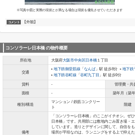
※写真や図と実際の現状とが異なる場合は現状を優先させていただきます
【外観】
コメント
コンソラーレ日本橋
の物件概要
所在地
大阪府
大阪市中央区
日本橋
１丁目
地下鉄御堂筋線
「
なんば
」駅 徒歩8分
地下鉄
交通
地下鉄谷町線
「
谷町九丁目
」駅 徒歩9分
賃料
-
管理費・共
面積
-
築年月（築
マンション / 鉄筋コンクリー
種別/構造
階建
ト
「コンソラーレ日本橋」のここがイチオシ。ぜひ
日本橋」です。共用部には敷地内ごみ置き場・エ
しています。造りとデザインに関して、自信をも
備考
場所が平坦なのは、ランニングをする上で抑えた