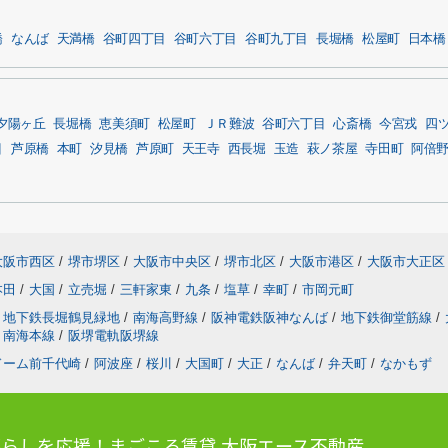
橋
なんば
天満橋
谷町四丁目
谷町六丁目
谷町九丁目
長堀橋
松屋町
日本橋
夕陽ヶ丘
長堀橋
恵美須町
松屋町
ＪＲ難波
谷町六丁目
心斎橋
今宮戎
四
目
芦原橋
本町
汐見橋
芦原町
天王寺
西長堀
玉造
萩ノ茶屋
寺田町
阿倍
大阪市西区
/
堺市堺区
/
大阪市中央区
/
堺市北区
/
大阪市港区
/
大阪市大正区
本田
/
大国
/
立売堀
/
三軒家東
/
九条
/
塩草
/
幸町
/
市岡元町
地下鉄長堀鶴見緑地
/
南海高野線
/
阪神電鉄阪神なんば
/
地下鉄御堂筋線
/
南海本線
/
阪堺電軌阪堺線
ドーム前千代崎
/
阿波座
/
桜川
/
大国町
/
大正
/
なんば
/
弁天町
/
なかもず
らしを応援！まごころ賃貸 大阪エース不動産