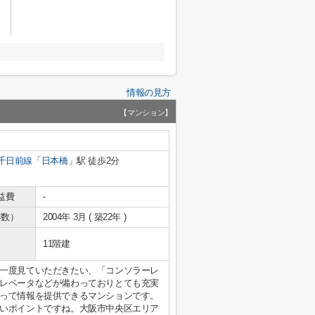
情報の見方
【マンション】
千日前線
「
日本橋
」駅 徒歩2分
益費
-
年数）
2004年 3月 ( 築22年 )
11階建
一度見ていただきたい、「コンソラーレ
レベータなどが備わっておりとても充実
って情報を提供できるマンションです。
いポイントですね。大阪市中央区エリア