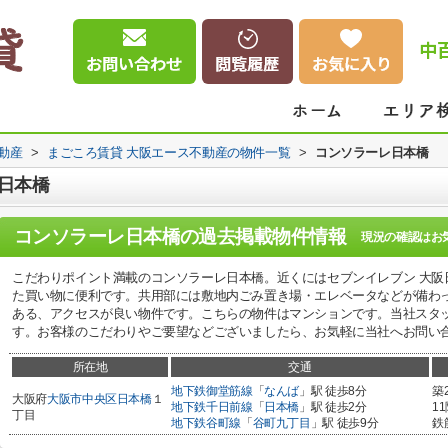
中
動産
>
まごころ賃貸 大阪エース不動産の物件一覧
>
コンソラーレ日本橋
日本橋
コンソラーレ日本橋
の過去掲載物件情報
現況の確認はお
こだわりポイント満載のコンソラーレ日本橋。近くにはセブンイレブン 大阪日
た買い物に便利です。共用部には敷地内ごみ置き場・エレベータなどが備わ
ある、アクセスが良い物件です。こちらの物件はマンションです。当社スタ
す。お客様のこだわりやご要望などございましたら、お気軽に当社へお問い
所在地
交通
地下鉄御堂筋線
「
なんば
」駅 徒歩8分
築
大阪府
大阪市中央区
日本橋
１
地下鉄千日前線
「
日本橋
」駅 徒歩2分
1
丁目
地下鉄谷町線
「
谷町九丁目
」駅 徒歩9分
鉄