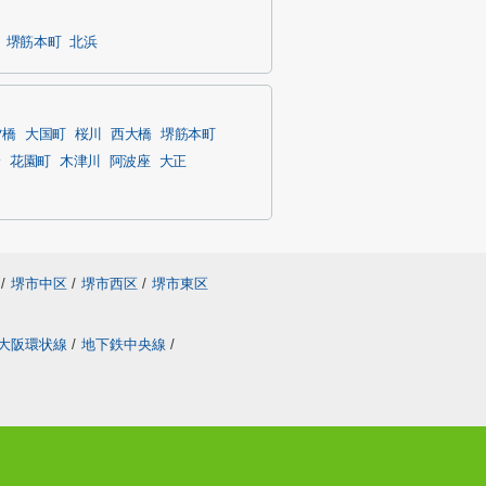
堺筋本町
北浜
ツ橋
大国町
桜川
西大橋
堺筋本町
野
花園町
木津川
阿波座
大正
/
堺市中区
/
堺市西区
/
堺市東区
大阪環状線
/
地下鉄中央線
/