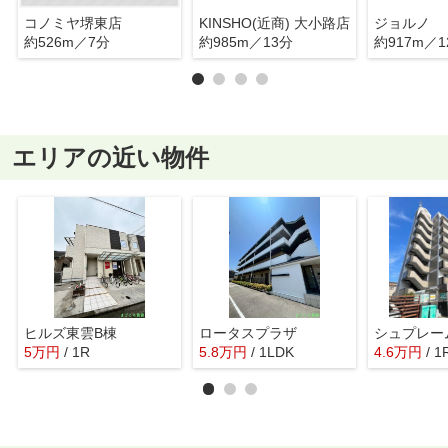
コノミヤ堺東店
KINSHO(近商) 大小路店
ジョルノ
約526m／7分
約985m／13分
約917m／1
エリアの近い物件
ヒルズ東雲B棟
ロータスプラザ
シュプレー
5
万
円
/ 1R
5.8
万
円
/ 1LDK
4.6
万
円
/ 1