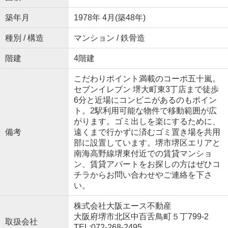
築年月
1978年 4月(築48年)
種別 / 構造
マンション / 鉄骨造
階建
4階建
こだわりポイント満載のコーポ五十嵐。
セブンイレブン 堺大町東3丁店まで徒歩
6分と近場にコンビニがあるのもポイン
ト。2駅利用可能な物件で移動範囲が広
がります。ゴミ出しを楽にするために、
備考
遠くまで行かずに済むゴミ置き場を共用
部に設置しています。堺市堺区エリアと
南海高野線堺東付近での賃貸マンショ
ン、賃貸アパートをお探しの方はぜひコ
チラからお問い合わせやご連絡を下さ
い。
株式会社大阪エース不動産
大阪府堺市北区中百舌鳥町５丁799-2
取扱会社
TEL:072-268-2495