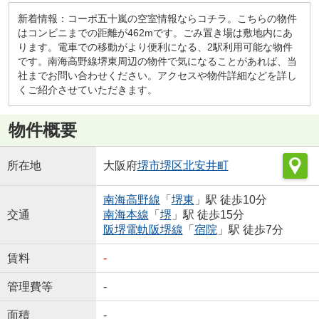
新着情報：コーポ五十嵐の空室情報ならコチラ。こちらの物件
はコンビニまでの距離が462mです。ごみ置き場は敷地内にあ
ります。電車での移動がより便利になる、2駅利用可能な物件
です。南海高野線堺東周辺の物件で気になることがあれば、当
社までお問い合わせください。アクセスや物件詳細などを詳し
くご紹介させていただきます。
物件概要
所在地
大阪府
堺市堺区
北安井町
南海高野線
「
堺東
」駅 徒歩10分
交通
南海本線
「
堺
」駅 徒歩15分
阪堺電軌阪堺線
「
宿院
」駅 徒歩7分
賃料
-
管理費等
-
面積
-