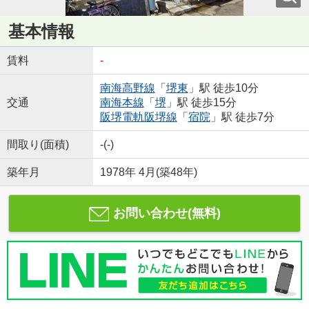
基本情報
賃料
-
南海高野線
「
堺東
」駅 徒歩10分
交通
南海本線
「
堺
」駅 徒歩15分
阪堺電軌阪堺線
「
宿院
」駅 徒歩7分
間取り(面積)
-(-)
築年月
1978年 4月(築48年)
お問い合わせ(無料)