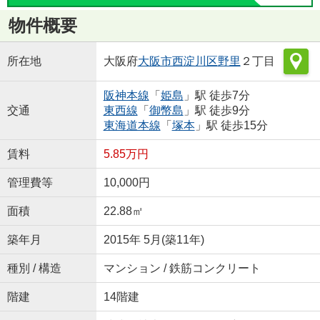
物件概要
所在地
大阪府
大阪市西淀川区
野里
２丁目
阪神本線
「
姫島
」駅 徒歩7分
交通
東西線
「
御幣島
」駅 徒歩9分
東海道本線
「
塚本
」駅 徒歩15分
賃料
5.85万円
管理費等
10,000円
面積
22.88㎡
築年月
2015年 5月(築11年)
種別 / 構造
マンション / 鉄筋コンクリート
階建
14階建