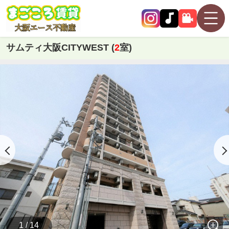
サムティ大阪CITYWEST (
2
室)
1 / 14