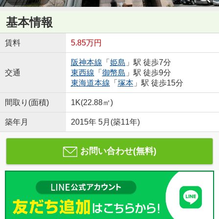
基本情報
賃料
5.85万円
阪神本線
「
姫島
」駅 徒歩7分
交通
東西線
「
御幣島
」駅 徒歩9分
東海道本線
「
塚本
」駅 徒歩15分
間取り(面積)
1K(22.88㎡)
築年月
2015年 5月(築11年)
お問い合わせ(無料)