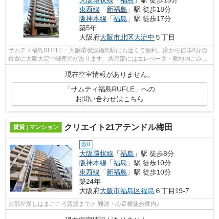
東西線
「
新福島
」駅 徒歩18分
阪神本線
「
福島
」駅 徒歩17分
築5年
大阪府
大阪市北区
大淀中
５丁目
サムティ福島RUFLE：大阪環状線福島駅にも近くて便利。家から徒歩6分の
位置に大阪大淀中郵便局があります。共用部にはエレベータ・敷地内ごみ置
き場などが揃っております。こちらは10...
現在空室情報がありません。
「サムティ福島RUFLE」への
お問い合わせはこちら
クリエイト21アテンドル梅田
賃貸 | マンション
敷0
大阪環状線
「
福島
」駅 徒歩8分
阪神本線
「
福島
」駅 徒歩10分
東西線
「
新福島
」駅 徒歩10分
築24年
大阪府
大阪市福島区
福島
６丁目19-7
お部屋探しはまごころ賃貸まで♬ 難波・心斎橋徒歩圏内♪