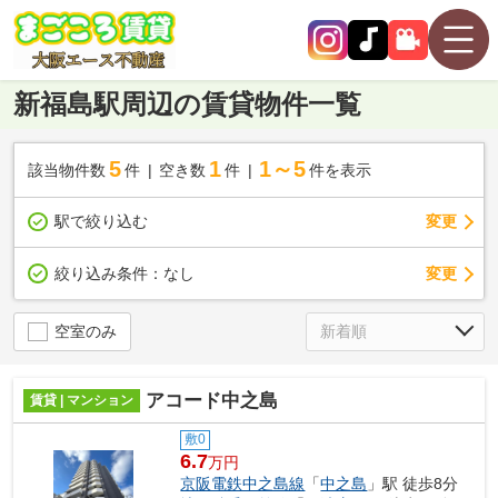
新福島駅周辺の賃貸物件一覧
5
1
1～5
該当物件数
件
空き数
件
件を表示
駅で絞り込む
変更
変更
絞り込み条件：
なし
空室のみ
アコード中之島
賃貸 | マンション
敷0
6.7
万円
京阪電鉄中之島線
「
中之島
」駅 徒歩8分