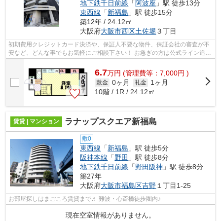
地下鉄千日前線
「
阿波座
」駅 徒歩13分
東西線
「
新福島
」駅 徒歩15分
築12年 / 24.12㎡
大阪府
大阪市西区
土佐堀
３丁目
初期費用クレジットカード決済や、保証人不要な物件、保証会社の審査が不
安など、どんな事でもお気軽にご相談下さい！ お急ぎの方は公式ライン追加
頂きメッセージにて『お名前と急い...
6.7
万
円
(管理費等：7,000円 )
0ヶ月
1ヶ月
敷金
礼金
10階 / 1R / 24.12㎡
ラナップスクエア新福島
賃貸 | マンション
敷0
東西線
「
新福島
」駅 徒歩5分
阪神本線
「
野田
」駅 徒歩8分
地下鉄千日前線
「
野田阪神
」駅 徒歩8分
築27年
大阪府
大阪市福島区
吉野
１丁目1-25
お部屋探しはまごころ賃貸まで♬ 難波・心斎橋徒歩圏内♪
現在空室情報がありません。