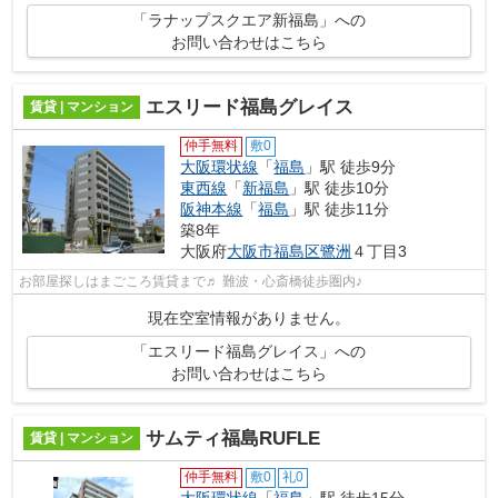
「ラナップスクエア新福島」への
お問い合わせはこちら
エスリード福島グレイス
賃貸 | マンション
仲手無料
敷0
大阪環状線
「
福島
」駅 徒歩9分
東西線
「
新福島
」駅 徒歩10分
阪神本線
「
福島
」駅 徒歩11分
築8年
大阪府
大阪市福島区
鷺洲
４丁目3
お部屋探しはまごころ賃貸まで♬ 難波・心斎橋徒歩圏内♪
現在空室情報がありません。
「エスリード福島グレイス」への
お問い合わせはこちら
サムティ福島RUFLE
賃貸 | マンション
仲手無料
敷0
礼0
大阪環状線
「
福島
」駅 徒歩15分