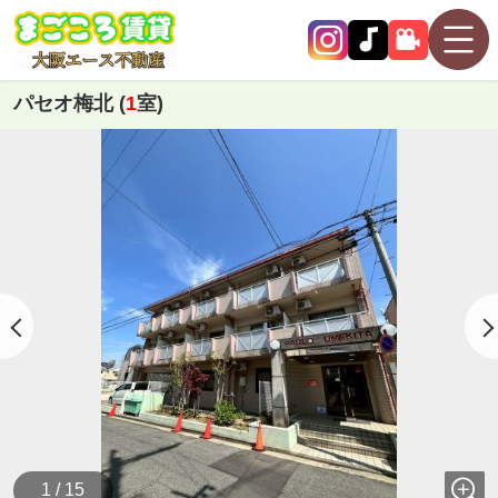
パセオ梅北 (
1
室)
1 / 15