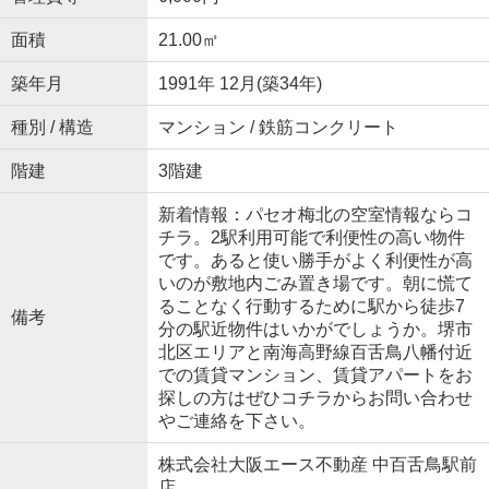
面積
21.00㎡
築年月
1991年 12月(築34年)
種別 / 構造
マンション / 鉄筋コンクリート
階建
3階建
新着情報：パセオ梅北の空室情報ならコ
チラ。2駅利用可能で利便性の高い物件
です。あると使い勝手がよく利便性が高
いのが敷地内ごみ置き場です。朝に慌て
ることなく行動するために駅から徒歩7
備考
分の駅近物件はいかがでしょうか。堺市
北区エリアと南海高野線百舌鳥八幡付近
での賃貸マンション、賃貸アパートをお
探しの方はぜひコチラからお問い合わせ
やご連絡を下さい。
株式会社大阪エース不動産 中百舌鳥駅前
店