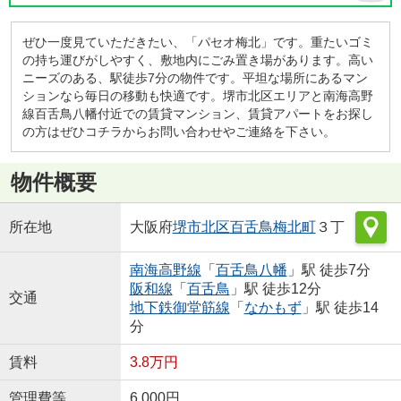
ぜひ一度見ていただきたい、「パセオ梅北」です。重たいゴミ
の持ち運びがしやすく、敷地内にごみ置き場があります。高い
ニーズのある、駅徒歩7分の物件です。平坦な場所にあるマン
ションなら毎日の移動も快適です。堺市北区エリアと南海高野
線百舌鳥八幡付近での賃貸マンション、賃貸アパートをお探し
の方はぜひコチラからお問い合わせやご連絡を下さい。
物件概要
所在地
大阪府
堺市北区
百舌鳥梅北町
３丁
南海高野線
「
百舌鳥八幡
」駅 徒歩7分
阪和線
「
百舌鳥
」駅 徒歩12分
交通
地下鉄御堂筋線
「
なかもず
」駅 徒歩14
分
賃料
3.8万円
管理費等
6,000円