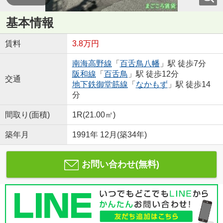
基本情報
賃料
3.8万円
南海高野線
「
百舌鳥八幡
」駅 徒歩7分
阪和線
「
百舌鳥
」駅 徒歩12分
交通
地下鉄御堂筋線
「
なかもず
」駅 徒歩14
分
間取り(面積)
1R(21.00㎡)
築年月
1991年 12月(築34年)
お問い合わせ(無料)