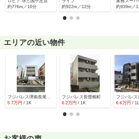
ロピア 堺三国ケ丘店
ライフ
約776m／10分
約922m／12分
約939m／1
エリアの近い物件
フジパレス堺南長尾Ⅶ番館
フジパレス長曽根町
5.7
万
円
/ 1K
6.2
万
円
/ 1K
6.6
万
円
/ 1
お客様の声