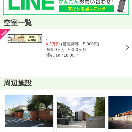
空室一覧
-
4.3万円
(管理費等：5,000円)
0ヶ月
0ヶ月
敷金
礼金
4階
18.00㎡
1K
周辺施設