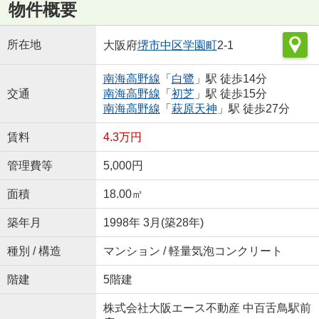
物件概要
所在地
大阪府
堺市中区
学園町
2-1
南海高野線
「
白鷺
」駅 徒歩14分
交通
南海高野線
「
初芝
」駅 徒歩15分
南海高野線
「
萩原天神
」駅 徒歩27分
賃料
4.3万円
管理費等
5,000円
面積
18.00㎡
築年月
1998年 3月(築28年)
種別 / 構造
マンション / 軽量気泡コンクリート
階建
5階建
株式会社大阪エース不動産 中百舌鳥駅前