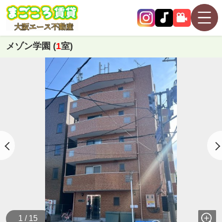
メゾン学園 (
1
室)
1 / 15