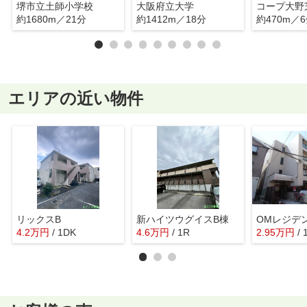
堺市立土師小学校
大阪府立大学
コープ大野
約1680m／21分
約1412m／18分
約470m／
エリアの近い物件
リックスB
新ハイツウグイスB棟
OMレジデ
4.2
万
円
/ 1DK
4.6
万
円
/ 1R
2.95
万
円
/ 