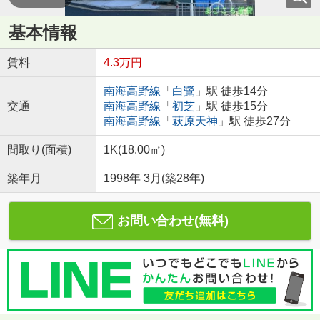
基本情報
賃料
4.3万円
南海高野線
「
白鷺
」駅 徒歩14分
交通
南海高野線
「
初芝
」駅 徒歩15分
南海高野線
「
萩原天神
」駅 徒歩27分
間取り(面積)
1K(18.00㎡)
築年月
1998年 3月(築28年)
お問い合わせ(無料)