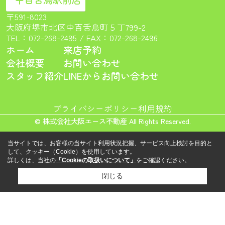
〒591-8023
大阪府堺市北区中百舌鳥町５丁799-2
TEL：
072-268-2495
/ FAX：072-268-2496
ホーム
来店予約
会社概要
お問い合わせ
スタッフ紹介
LINEからお問い合わせ
プライバシーポリシー
利用規約
© 株式会社大阪エース不動産 All Rights Reserved.
当サイトでは、お客様の当サイト利用状況把握、サービス向上検討を目的と
して、クッキー（Cookie）を使用しています。
詳しくは、当社の
「Cookieの取扱いについて」
をご確認ください。
閉じる