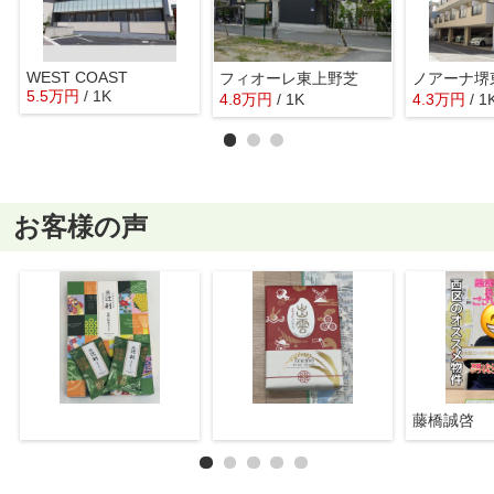
WEST COAST
フィオーレ東上野芝
ノアーナ堺
5.5
万
円
/ 1K
4.8
万
円
/ 1K
4.3
万
円
/ 1
お客様の声
藤橋誠啓