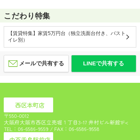
こだわり特集
【賃貸特集】家賃5万円台（独立洗面台付き、バスト
イレ別）
メールで共有する
LINEで共有する
西区本町店
〒550-0012
大阪府大阪市西区立売堀１丁目3-17 井村ビル新館1F<
TEL：
06-6586-9559
/ FAX：06-6586-9558
中百舌鳥駅前店