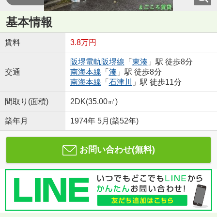
基本情報
賃料
3.8万円
阪堺電軌阪堺線
「
東湊
」駅 徒歩8分
交通
南海本線
「
湊
」駅 徒歩8分
南海本線
「
石津川
」駅 徒歩11分
間取り(面積)
2DK(35.00㎡)
築年月
1974年 5月(築52年)
お問い合わせ(無料)