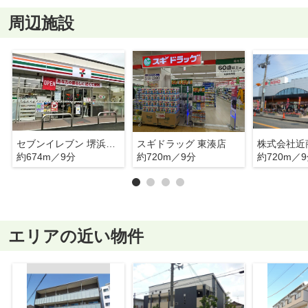
周辺施設
セブンイレブン 堺浜寺石津町中店
スギドラッグ 東湊店
約674m／9分
約720m／9分
約720m／
エリアの近い物件