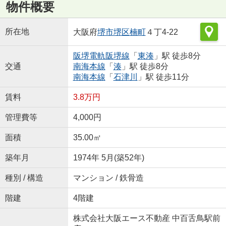
物件概要
所在地
大阪府
堺市堺区
楠町
４丁4-22
阪堺電軌阪堺線
「
東湊
」駅 徒歩8分
交通
南海本線
「
湊
」駅 徒歩8分
南海本線
「
石津川
」駅 徒歩11分
賃料
3.8万円
管理費等
4,000円
面積
35.00㎡
築年月
1974年 5月(築52年)
種別 / 構造
マンション / 鉄骨造
階建
4階建
株式会社大阪エース不動産 中百舌鳥駅前