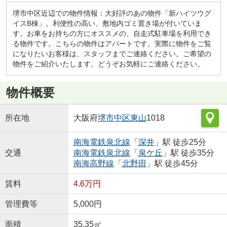
堺市中区近辺での物件情報：大好評のあの物件「新ハイツウグ
イスB棟」。利便性の高い、敷地内ゴミ置き場が付いていま
す。お車をお持ちの方にオススメの、自走式駐車場を利用でき
る物件です。こちらの物件はアパートです。実際に物件をご覧
になりたいお客様は、スタッフまでご連絡ください。ご希望の
物件をご紹介いたします。どうぞお気軽にご連絡ください。
物件概要
所在地
大阪府
堺市中区
東山
1018
南海電鉄泉北線
「
深井
」駅 徒歩25分
交通
南海電鉄泉北線
「
泉ケ丘
」駅 徒歩35分
南海高野線
「
北野田
」駅 徒歩45分
賃料
4.6万円
管理費等
5,000円
面積
35.35㎡