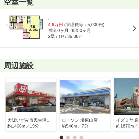
空室一覧
-
4.6万円
(管理費等：5,000円)
0ヶ月
0ヶ月
敷金
礼金
2階
35.35㎡
1R
周辺施設
大阪いずみ市民生活協同組合 コープ深阪店
ローソン 堺東山店
イズミヤ 
約1466m／19分
約546m／7分
約1870m／