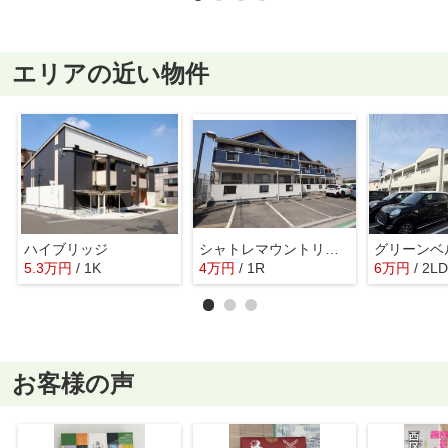
エリアの近い物件
ハイブリッジ
シャトレマウントリバー
グリーンベ
5.3
万
円
/ 1K
4
万
円
/ 1R
6
万
円
/ 2L
お客様の声