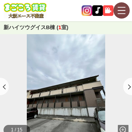
新ハイツウグイスB棟 (
1
室)
1 / 15