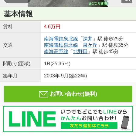
基本情報
賃料
4.6万円
南海電鉄泉北線
「
深井
」駅 徒歩25分
交通
南海電鉄泉北線
「
泉ケ丘
」駅 徒歩35分
南海高野線
「
北野田
」駅 徒歩45分
間取り(面積)
1R(35.35㎡)
築年月
2003年 9月(築22年)
お問い合わせ(無料)