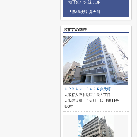
地下鉄中央線 九条
大阪環状線 弁天町
おすすめ物件
ＵＲＢＡＮ ＰＡＲＫ弁天町
大阪府大阪市港区弁天３丁目
大阪環状線「弁天町」駅 徒歩11分
築3年