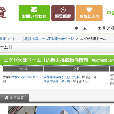
中
動産
>
まごころ賃貸 大阪エース不動産の物件一覧
>
エグゼ大阪ドームⅡ
ームⅡ
エグゼ大阪ドームⅡ
の過去掲載物件情報
現況の確認はお
所在地
交通
築
大阪府
大阪市港区
南市岡
１丁
阪神電鉄阪神なんば
「
九条
」駅 徒歩8分
8
目
大阪環状線
「
弁天町
」駅 徒歩12分
鉄
物件情報