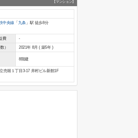
【マンション】
鉄中央線
「
九条
」駅 徒歩8分
益費
-
年数）
2021年 8月 ( 築5年 )
8階建
売堀１丁目3-17 井村ビル新館1F