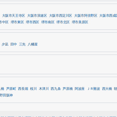
大阪市天王寺区
大阪市浪速区
大阪市西淀川区
大阪市阿倍野区
大阪市西成
市中区
堺市東区
堺市西区
堺市南区
堺市北区
堺市美原区
夕凪
田中
三先
八幡屋
見橋
芦原町
西長堀
桜川
木津川
西九条
芦原橋
阿波座
ＪＲ難波
西大橋
野田阪神