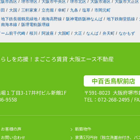
大阪市西区
/
堺市堺区
/
大阪市中央区
/
堺市北区
/
大阪市港区
/
大阪市大正区
本田
/
大国
/
三軒家東
/
立売堀
/
幸町
/
九条
/
塩草
/
市岡元町
地下鉄長堀鶴見緑地
/
南海高野線
/
阪神電鉄阪神なんば
/
地下鉄御堂筋線
/
南海本線
/
阪堺電軌阪堺線
ドーム前千代崎
/
桜川
/
阿波座
/
大国町
/
大正
/
なんば
/
弁天町
/
なかもず
らしを応援！まごころ賃貸 大阪エース不動産
中百舌鳥駅前店
売堀１丁目3-17井村ビル新館1F
〒591-8023 大阪府堺
86-9558
TEL：072-268-2495 / F
お客様の声
新築物件
お問い合わせ
家賃5万円台（独立洗面台付き、バ