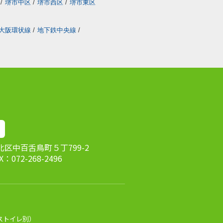
/
堺市中区
/
堺市西区
/
堺市東区
大阪環状線
/
地下鉄中央線
/
市北区中百舌鳥町５丁799-2
AX：072-268-2496
ストイレ別）