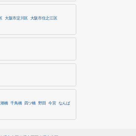
区
大阪市淀川区
大阪市住之江区
朝潮橋
千鳥橋
四ツ橋
野田
今宮
なんば