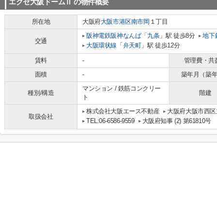
エグゼ大阪ドームⅡ
の物件概要
所在地
大阪府
大阪市港区
南市岡
１丁目
阪神電鉄阪神なんば
「
九条
」駅 徒歩8分
地下
交通
大阪環状線
「
弁天町
」駅 徒歩12分
賃料
-
管理費・共
面積
-
築年月（築
マンション / 鉄筋コンクリー
種別/構造
階建
ト
株式会社大阪エース不動産
大阪府大阪市西区立
取扱会社
TEL:06-6586-9559
大阪府知事 (2) 第61810号