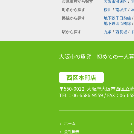
市区町村から探す
大阪市浪速区
/
町名から探す
桜川
/
南堀江
/
路線から探す
地下鉄千日前線
/
地下鉄四つ橋線
/
駅から探す
九条
/
西長堀
/
大阪市の賃貸｜初めての一人暮
西区本町店
〒550-0012 大阪府大阪市西区立
TEL：06-6586-9559 / FAX：06-65
ホーム
会社概要