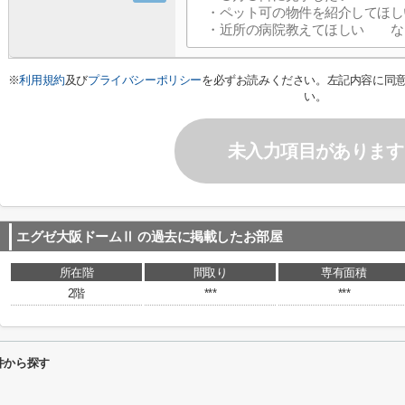
※
利用規約
及び
プライバシーポリシー
を必ずお読みください。左記内容に同
い。
未入力項目があります
エグゼ大阪ドームⅡ
の過去に掲載したお部屋
所在階
間取り
専有面積
2階
***
***
件から探す