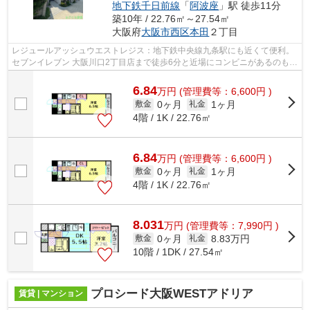
地下鉄千日前線
「
阿波座
」駅 徒歩11分
築10年 / 22.76㎡～27.54㎡
大阪府
大阪市西区
本田
２丁目
レジュールアッシュウエストレジス：地下鉄中央線九条駅にも近くて便利。
セブンイレブン 大阪川口2丁目店まで徒歩6分と近場にコンビニがあるのもポ
イント。共用部にはエレベータ・敷地...
6.84
万
円
(管理費等：6,600円 )
0ヶ月
1ヶ月
敷金
礼金
4階 / 1K / 22.76㎡
6.84
万
円
(管理費等：6,600円 )
0ヶ月
1ヶ月
敷金
礼金
4階 / 1K / 22.76㎡
8.031
万
円
(管理費等：7,990円 )
0ヶ月
8.83万円
敷金
礼金
10階 / 1DK / 27.54㎡
プロシード大阪WESTアドリア
賃貸 | マンション