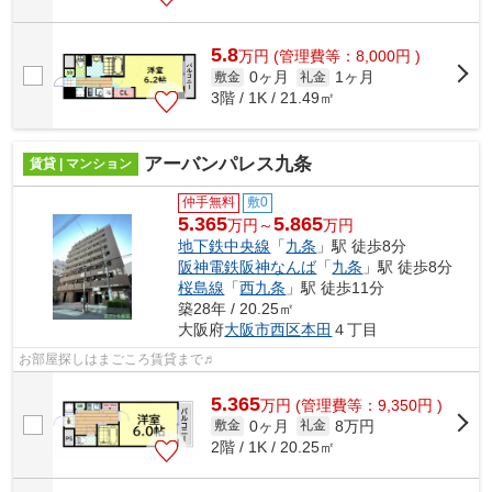
5.8
万
円
(管理費等：8,000円 )
0ヶ月
1ヶ月
敷金
礼金
3階 / 1K / 21.49㎡
アーバンパレス九条
賃貸 | マンション
仲手無料
敷0
5.365
5.865
万円～
万円
地下鉄中央線
「
九条
」駅 徒歩8分
阪神電鉄阪神なんば
「
九条
」駅 徒歩8分
桜島線
「
西九条
」駅 徒歩11分
築28年 / 20.25㎡
大阪府
大阪市西区
本田
４丁目
お部屋探しはまごころ賃貸まで♬
5.365
万
円
(管理費等：9,350円 )
0ヶ月
8万円
敷金
礼金
2階 / 1K / 20.25㎡