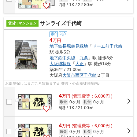
7階 / 1K / 22.80㎡
サンライズ千代崎
賃貸 | マンション
敷0
礼0
4
万円
地下鉄長堀鶴見緑地
「
ドーム前千代崎
」
駅 徒歩5分
地下鉄中央線
「
九条
」駅 徒歩8分
大阪環状線
「
大正
」駅 徒歩14分
築36年 / 21.00㎡
大阪府
大阪市西区
千代崎
２丁目
お部屋探しはまごころ賃貸まで♬ 難波・心斎橋徒歩圏内♪
4
万
円
(管理費等：6,000円 )
0ヶ月
0ヶ月
敷金
礼金
5階 / 1K / 21.00㎡
4
万
円
(管理費等：6,000円 )
0ヶ月
0ヶ月
敷金
礼金