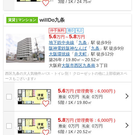
3階 / 1K / 24.75㎡
willDo九条
賃貸 | マンション
仲手無料
敷0
礼0
5.6
5.8
万円～
万円
地下鉄中央線
「
九条
」駅 徒歩9分
阪神電鉄阪神なんば
「
九条
」駅 徒歩9分
大阪環状線
「
弁天町
」駅 徒歩12分
築26年 / 19.80㎡～20.52㎡
大阪府
大阪市西区
九条南
３丁目
西区九条の大人気物件♪バス・トイレ別！ クローゼットの他に上部収納スペ
ースもございます♪
5.6
万
円
(管理費等：6,000円 )
0万円
0万円
敷金
礼金
5階 / 1K / 19.80㎡
5.8
万
円
(管理費等：6,000円 )
0万円
0万円
敷金
礼金
6階 / 1K / 20.52㎡