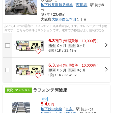
駅 徒歩9分
地下鉄長堀鶴見緑地
「
西長堀
」駅 徒歩8
分
築7年 / 23.49㎡
大阪府
大阪市西区
本田
１丁目
歩いて410mの場所に、C&Cエンド 九条店があります。エレベーター付き物
件です。こちらの物件はマンションです。電車での移動がより便利になる、
2駅利用可能なマンションです。大阪...
6.3
万
円
(管理費等：10,000円 )
0ヶ月
0ヶ月
敷金
礼金
6階 / 1K / 23.49㎡
6.3
万
円
(管理費等：10,000円 )
0ヶ月
0ヶ月
敷金
礼金
6階 / 1K / 23.49㎡
ラフォンテ阿波座
賃貸 | マンション
敷0
5.4
万円
地下鉄中央線
「
九条
」駅 徒歩7分