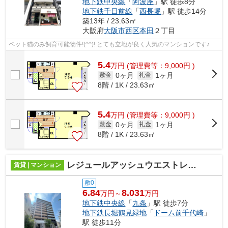
地下鉄中央線
「
阿波座
」駅 徒歩8分
地下鉄千日前線
「
西長堀
」駅 徒歩14分
築13年 / 23.63㎡
大阪府
大阪市西区
本田
２丁目
ペット猫のみ飼育可能物件!(^^)! とても立地が良く人気のマンションです♪
5.4
万
円
(管理費等：9,000円 )
0ヶ月
1ヶ月
敷金
礼金
8階 / 1K / 23.63㎡
5.4
万
円
(管理費等：9,000円 )
0ヶ月
1ヶ月
敷金
礼金
8階 / 1K / 23.63㎡
レジュールアッシュウエストレジス
賃貸 | マンション
敷0
6.84
8.031
万円～
万円
地下鉄中央線
「
九条
」駅 徒歩7分
地下鉄長堀鶴見緑地
「
ドーム前千代崎
」
駅 徒歩11分