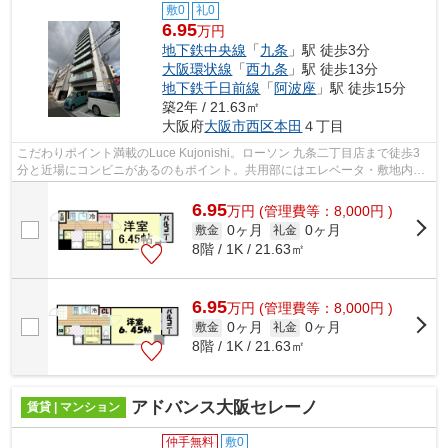
敷0
礼0
6.95
万円
地下鉄中央線
「
九条
」駅 徒歩3分
大阪環状線
「
西九条
」駅 徒歩13分
地下鉄千日前線
「
阿波座
」駅 徒歩15分
築2年 / 21.63㎡
大阪府
大阪市西区
本田
４丁目
こだわりポイント満載のLuce Kujonishi。ローソン 九条二丁目店まで徒歩3
分と近場にコンビニがあるのもポイント。共用部にはエレベータ・敷地内ご
み置き場など様々な設備やサービスが...
6.95
万
円
(管理費等：8,000円 )
0ヶ月
0ヶ月
敷金
礼金
8階 / 1K / 21.63㎡
6.95
万
円
(管理費等：8,000円 )
0ヶ月
0ヶ月
敷金
礼金
8階 / 1K / 21.63㎡
アドバンス大阪セレーノ
賃貸 | マンション
仲手無料
敷0