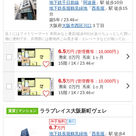
地下鉄千日前線
「
阿波座
」駅 徒歩10分
地下鉄長堀鶴見緑地
「
西長堀
」駅 徒歩15
分
築5年 / 23.46㎡
大阪府
大阪市西区
川口
３丁目
近くにはファミリーマート 本田みなと通店(徒歩4分)がありちょっとした買い
物に便利です。共用部には敷地内ごみ置き場・エレベータなどが揃ってお
り、とても充実しています。陽当たり...
6.5
万
円
(管理費等：10,000円 )
0万円
1ヶ月
敷金
礼金
15階 / 1K / 23.46㎡
6.5
万
円
(管理費等：10,000円 )
0万円
1ヶ月
敷金
礼金
15階 / 1K / 23.46㎡
ララプレイス大阪新町ヴェレ
賃貸 | マンション
仲手無料
敷0
6.7
万円
地下鉄長堀鶴見緑地
「
西長堀
」駅 徒歩4