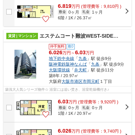
6.819
万
円
(管理費等：9,810円 )
0ヶ月
1ヶ月
敷金
礼金
6階 / 1K / 26.37㎡
エステムコート難波WEST-SIDEⅦグローブ
賃貸 | マンション
仲手無料
敷0
6.026
6.03
万円～
万円
地下鉄中央線
「
九条
」駅 徒歩9分
阪神電鉄阪神なんば
「
九条
」駅 徒歩9分
大阪環状線
「
弁天町
」駅 徒歩11分
築8年 / 20.97㎡
大阪府
大阪市港区
市岡元町
１丁目
築浅大人気シリーズ物件☆ 浴室には追い焚き、浴室乾燥機付き♪
6.03
万
円
(管理費等：9,920円 )
0ヶ月
0ヶ月
敷金
礼金
1階 / 1K / 20.97㎡
6.026
万
円
(管理費等：9,740円 )