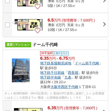
0万円
0ヶ月
敷金
礼金
5階 / 1K / 27.55㎡
6.5
万
円
(管理費等：7,500円 )
0万円
0ヶ月
敷金
礼金
10階 / 1K / 27.55㎡
ドーム千代崎
賃貸 | マンション
仲手無料
敷0
礼0
6.35
6.75
万円～
万円
地下鉄長堀鶴見緑地
「
ドーム前千代崎
」
駅 徒歩5分
地下鉄千日前線
「
西長堀
」駅 徒歩5分
地下鉄中央線
「
九条
」駅 徒歩5分
築12年 / 29.22㎡
大阪府
大阪市西区
千代崎
１丁目8-11
ネット使用料無料（Wi-Fi設置済）♬ 動画やPC使用し放題(^_-)-☆ お部屋探
しはまごころ賃貸まで♬ 難波・心斎橋徒歩圏内♪ ＬＩＮＥ 【＠
490vxeie】 に早速ご連絡下さい！！ ☎06-6562-1777
6.35
万
円
(管理費等：7,000円 )