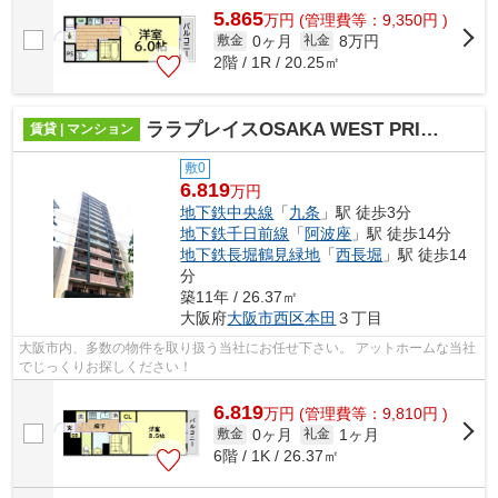
5.865
万
円
(管理費等：9,350円 )
0ヶ月
8万円
敷金
礼金
2階 / 1R / 20.25㎡
ララプレイスOSAKA WEST PRIME
賃貸 | マンション
敷0
6.819
万円
地下鉄中央線
「
九条
」駅 徒歩3分
地下鉄千日前線
「
阿波座
」駅 徒歩14分
地下鉄長堀鶴見緑地
「
西長堀
」駅 徒歩14
分
築11年 / 26.37㎡
大阪府
大阪市西区
本田
３丁目
大阪市内、多数の物件を取り扱う当社にお任せ下さい。 アットホームな当社
でじっくりお探しください！
6.819
万
円
(管理費等：9,810円 )
0ヶ月
1ヶ月
敷金
礼金
6階 / 1K / 26.37㎡