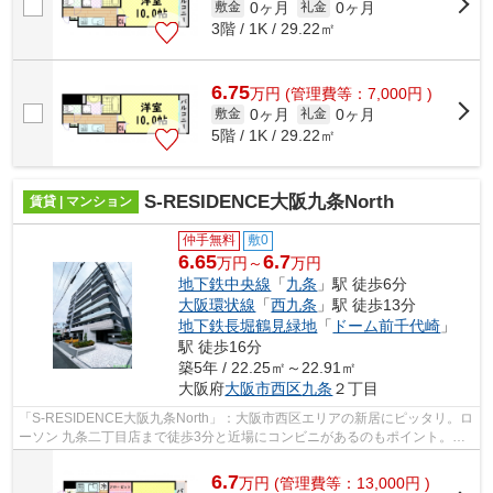
0ヶ月
0ヶ月
敷金
礼金
3階 / 1K / 29.22㎡
6.75
万
円
(管理費等：7,000円 )
0ヶ月
0ヶ月
敷金
礼金
5階 / 1K / 29.22㎡
S-RESIDENCE大阪九条North
賃貸 | マンション
仲手無料
敷0
6.65
6.7
万円～
万円
地下鉄中央線
「
九条
」駅 徒歩6分
大阪環状線
「
西九条
」駅 徒歩13分
地下鉄長堀鶴見緑地
「
ドーム前千代崎
」
駅 徒歩16分
築5年 / 22.25㎡～22.91㎡
大阪府
大阪市西区
九条
２丁目
「S-RESIDENCE大阪九条North」：大阪市西区エリアの新居にピッタリ。ロ
ーソン 九条二丁目店まで徒歩3分と近場にコンビニがあるのもポイント。お
部屋探しも楽しく。大阪市西区や大阪市...
6.7
万
円
(管理費等：13,000円 )