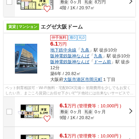
0ヶ月
8万円
敷金
礼金
4階 / 1K / 20.97㎡
エグゼ大阪ドーム
賃貸 | マンション
仲手無料
敷0
礼0
6.1
万円
地下鉄中央線
「
九条
」駅 徒歩10分
阪神電鉄阪神なんば
「
九条
」駅 徒歩10分
阪神電鉄阪神なんば
「
ドーム前
」駅 徒歩
12分
築6年 / 20.82㎡
大阪府
大阪市港区
市岡元町
１丁目
ペット飼育相談可・Wi-Fi無料・宅配BOX完備☆ 初期費用を少しでもお安く
したい方、まごころ賃貸にお任せ下さい!(^^)! 他社には出来ないサービスでお
客様の新生活をサポートさせて頂き...
6.1
万
円
(管理費等：10,000円 )
0ヶ月
0ヶ月
敷金
礼金
9階 / 1K / 20.82㎡
6.1
万
円
(管理費等：10,000円 )