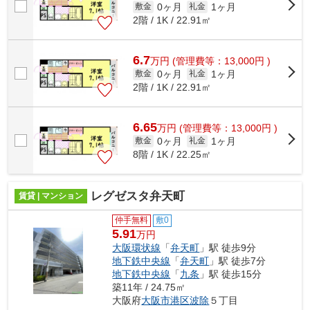
0ヶ月
1ヶ月
敷金
礼金
2階 / 1K / 22.91㎡
6.7
万
円
(管理費等：13,000円 )
0ヶ月
1ヶ月
敷金
礼金
2階 / 1K / 22.91㎡
6.65
万
円
(管理費等：13,000円 )
0ヶ月
1ヶ月
敷金
礼金
8階 / 1K / 22.25㎡
レグゼスタ弁天町
賃貸 | マンション
仲手無料
敷0
5.91
万円
大阪環状線
「
弁天町
」駅 徒歩9分
地下鉄中央線
「
弁天町
」駅 徒歩7分
地下鉄中央線
「
九条
」駅 徒歩15分
築11年 / 24.75㎡
大阪府
大阪市港区
波除
５丁目