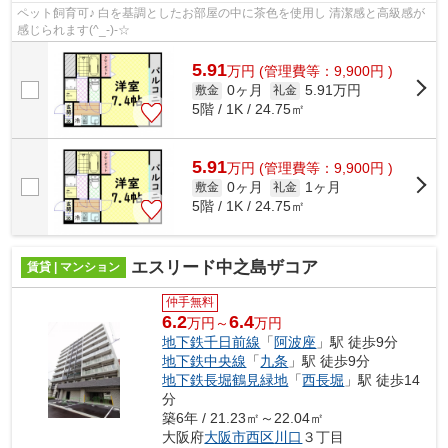
ペット飼育可♪ 白を基調としたお部屋の中に茶色を使用し 清潔感と高級感が
感じられます(^_-)-☆
5.91
万
円
(管理費等：9,900円 )
0ヶ月
5.91万円
敷金
礼金
5階 / 1K / 24.75㎡
5.91
万
円
(管理費等：9,900円 )
0ヶ月
1ヶ月
敷金
礼金
5階 / 1K / 24.75㎡
エスリード中之島ザコア
賃貸 | マンション
仲手無料
6.2
6.4
万円～
万円
地下鉄千日前線
「
阿波座
」駅 徒歩9分
地下鉄中央線
「
九条
」駅 徒歩9分
地下鉄長堀鶴見緑地
「
西長堀
」駅 徒歩14
分
築6年 / 21.23㎡～22.04㎡
大阪府
大阪市西区
川口
３丁目