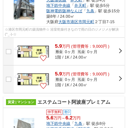
大阪環状線
「
弁天町
」駅 徒歩4分
地下鉄中央線
「
弁天町
」駅 徒歩5分
阪神電鉄阪神なんば
「
九条
」駅 徒歩15分
築8年 / 24.00㎡
大阪府
大阪市港区
市岡元町
２丁目7-15
☆港区市岡元町の築浅物件☆ 浴室乾燥付きなので雨の日のジメジメが解決
(^_-)-☆
5.9
万
円
(管理費等：9,000円 )
0ヶ月
0ヶ月
敷金
礼金
1階 / 1K / 24.00㎡
5.9
万
円
(管理費等：9,000円 )
0ヶ月
0ヶ月
敷金
礼金
1階 / 1K / 24.00㎡
エステムコート阿波座プレミアム
賃貸 | マンション
仲手無料
敷0
5.6
6.2
万円～
万円
地下鉄中央線
「
九条
」駅 徒歩8分