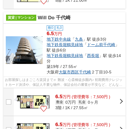
5階 / 1K / 21.00㎡
Will Do 千代崎
賃貸 | マンション
敷0
礼0
6.5
万円
地下鉄中央線
「
九条
」駅 徒歩3分
地下鉄長堀鶴見緑地
「
ドーム前千代崎
」
駅 徒歩6分
地下鉄長堀鶴見緑地
「
西長堀
」駅 徒歩14
分
築19年 / 27.55㎡
大阪府
大阪市西区
千代崎
２丁目10-5
お部屋探しはまごころ賃貸まで♬ 難波・心斎橋徒歩圏内♪ 初期費用クレジッ
トカード決済や、保証人不要な物件、保証会社の審査が不安など、どんな事
でもお気軽にご相談下さい！ お急ぎ...
6.5
万
円
(管理費等：7,500円 )
0万円
0ヶ月
敷金
礼金
3階 / 1K / 27.55㎡
6.5
万
円
(管理費等：7,500円 )