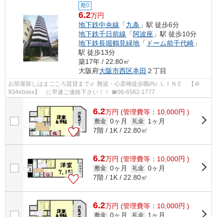
敷0
6.2
万円
地下鉄中央線
「
九条
」駅 徒歩6分
地下鉄千日前線
「
阿波座
」駅 徒歩10分
地下鉄長堀鶴見緑地
「
ドーム前千代崎
」
駅 徒歩13分
築17年 / 22.80㎡
大阪府
大阪市西区
本田
２丁目
お部屋探しはまごころ賃貸まで♬ 難波・心斎橋徒歩圏内♪ ＬＩＮＥ 【＠
934ebxex】 に早速ご連絡下さい！！ ☎06-6562-1777
6.2
万
円
(管理費等：10,000円 )
0ヶ月
1ヶ月
敷金
礼金
7階 / 1K / 22.80㎡
6.2
万
円
(管理費等：10,000円 )
0ヶ月
0ヶ月
敷金
礼金
7階 / 1K / 22.80㎡
6.2
万
円
(管理費等：10,000円 )
0ヶ月
1ヶ月
敷金
礼金