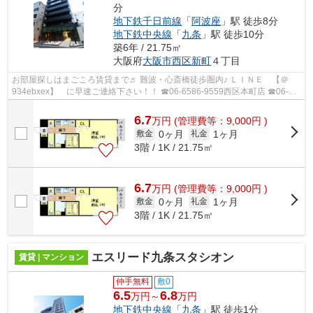
分
地下鉄千日前線
「
阿波座
」駅 徒歩8分
地下鉄中央線
「
九条
」駅 徒歩10分
築6年 / 21.75㎡
大阪府
大阪市西区
新町
４丁目
お部屋探しはまごころ賃貸まで♬ 難波・心斎橋徒歩圏内♪ ＬＩＮＥ 【＠
934ebxex】 に早速ご連絡下さい！！ ☎06-6586-9559西区本町店 ☎06-
6562-1777桜川駅前店
6.7
万
円
(管理費等：9,000円 )
0ヶ月
1ヶ月
敷金
礼金
3階 / 1K / 21.75㎡
6.7
万
円
(管理費等：9,000円 )
0ヶ月
1ヶ月
敷金
礼金
3階 / 1K / 21.75㎡
エスリード九条スタシオン
賃貸 | マンション
仲手無料
敷0
6.5
6.8
万円～
万円
地下鉄中央線
「
九条
」駅 徒歩1分