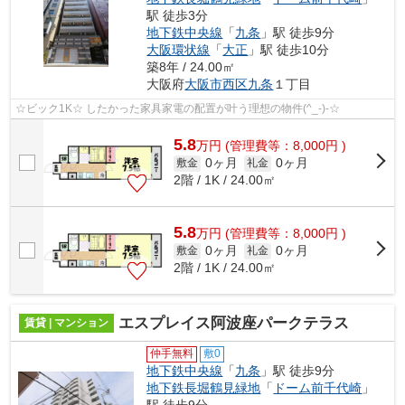
駅 徒歩3分
地下鉄中央線
「
九条
」駅 徒歩9分
大阪環状線
「
大正
」駅 徒歩10分
築8年 / 24.00㎡
大阪府
大阪市西区
九条
１丁目
☆ビック1K☆ したかった家具家電の配置が叶う理想の物件(^_-)-☆
5.8
万
円
(管理費等：8,000円 )
0ヶ月
0ヶ月
敷金
礼金
2階 / 1K / 24.00㎡
5.8
万
円
(管理費等：8,000円 )
0ヶ月
0ヶ月
敷金
礼金
2階 / 1K / 24.00㎡
エスプレイス阿波座パークテラス
賃貸 | マンション
仲手無料
敷0
地下鉄中央線
「
九条
」駅 徒歩9分
地下鉄長堀鶴見緑地
「
ドーム前千代崎
」