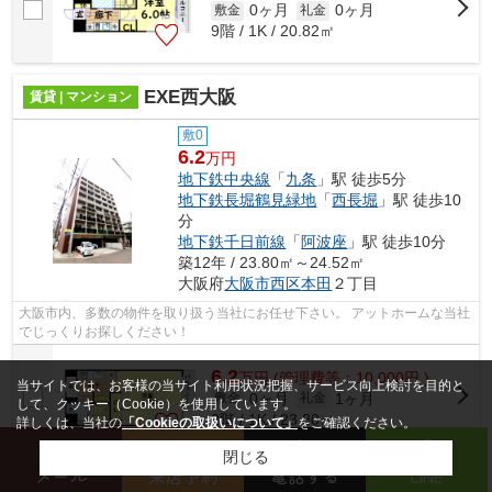
0ヶ月
0ヶ月
敷金
礼金
9階 / 1K / 20.82㎡
EXE西大阪
賃貸 | マンション
敷0
6.2
万円
地下鉄中央線
「
九条
」駅 徒歩5分
地下鉄長堀鶴見緑地
「
西長堀
」駅 徒歩10
分
地下鉄千日前線
「
阿波座
」駅 徒歩10分
築12年 / 23.80㎡～24.52㎡
大阪府
大阪市西区
本田
２丁目
大阪市内、多数の物件を取り扱う当社にお任せ下さい。 アットホームな当社
でじっくりお探しください！
6.2
万
円
(管理費等：10,000円 )
当サイトでは、お客様の当サイト利用状況把握、サービス向上検討を目的と
0ヶ月
1ヶ月
敷金
礼金
して、クッキー（Cookie）を使用しています。
2階 / 1K / 23.80㎡
詳しくは、当社の
「Cookieの取扱いについて」
をご確認ください。
閉じる
メール
来店予約
電話する
LINE
6.2
万
円
(管理費等：10,000円 )