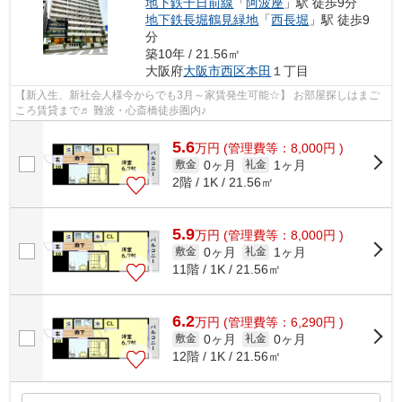
地下鉄千日前線
「
阿波座
」駅 徒歩9分
地下鉄長堀鶴見緑地
「
西長堀
」駅 徒歩9
分
築10年 / 21.56㎡
大阪府
大阪市西区
本田
１丁目
【新入生、新社会人様今からでも3月～家賃発生可能☆】 お部屋探しはまご
ころ賃貸まで♬ 難波・心斎橋徒歩圏内♪
5.6
万
円
(管理費等：8,000円 )
0ヶ月
1ヶ月
敷金
礼金
2階 / 1K / 21.56㎡
5.9
万
円
(管理費等：8,000円 )
0ヶ月
1ヶ月
敷金
礼金
11階 / 1K / 21.56㎡
6.2
万
円
(管理費等：6,290円 )
0ヶ月
0ヶ月
敷金
礼金
12階 / 1K / 21.56㎡