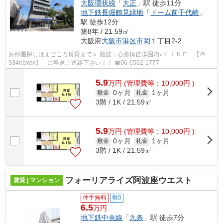
大阪環状線
「
大正
」駅 徒歩11分
地下鉄長堀鶴見緑地
「
ドーム前千代崎
」
駅 徒歩12分
築8年 / 21.59㎡
大阪府
大阪市港区
市岡
１丁目2-2
お部屋探しはまごころ賃貸まで♬ 難波・心斎橋徒歩圏内♪ ＬＩＮＥ 【＠
934ebxex】 に早速ご連絡下さい！！ ☎06-6562-1777
5.9
万
円
(管理費等：10,000円 )
0ヶ月
1ヶ月
敷金
礼金
3階 / 1K / 21.59㎡
5.9
万
円
(管理費等：10,000円 )
0ヶ月
1ヶ月
敷金
礼金
3階 / 1K / 21.59㎡
フォーリアライズ阿波座ウエスト
賃貸 | マンション
仲手無料
敷0
6.5
万円
地下鉄中央線
「
九条
」駅 徒歩7分