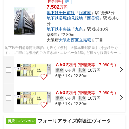
仲手無料
敷0
7.502
万円
地下鉄千日前線
「
阿波座
」駅 徒歩3分
地下鉄長堀鶴見緑地
「
西長堀
」駅 徒歩8
分
地下鉄中央線
「
九条
」駅 徒歩10分
築8年 / 22.80㎡
大阪府
大阪市西区
立売堀
６丁目
地下鉄千日前線阿波座駅にも近くて便利。大阪本田郵便局まで徒歩7分で
す。共用部には敷地内ごみ置き場・エレベータ2基など様々な設備やサービ
スが揃っているので便利です。2駅利用可物...
7.502
万
円
(管理費等：7,980円 )
0ヶ月
10万円
敷金
礼金
6階 / 1K / 22.80㎡
7.502
万
円
(管理費等：7,980円 )
0ヶ月
10万円
敷金
礼金
6階 / 1K / 22.80㎡
フォーリアライズ南堀江ヴィータ
賃貸 | マンション