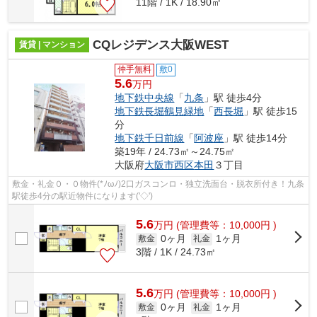
11階 / 1K / 18.90㎡
CQレジデンス大阪WEST
賃貸 | マンション
仲手無料
敷0
5.6
万円
地下鉄中央線
「
九条
」駅 徒歩4分
地下鉄長堀鶴見緑地
「
西長堀
」駅 徒歩15
分
地下鉄千日前線
「
阿波座
」駅 徒歩14分
築19年 / 24.73㎡～24.75㎡
大阪府
大阪市西区
本田
３丁目
敷金・礼金０・０物件(*ﾉωﾉ)2口ガスコンロ・独立洗面台・脱衣所付き！九条
駅徒歩4分の駅近物件になります('◇')ゞ
5.6
万
円
(管理費等：10,000円 )
0ヶ月
1ヶ月
敷金
礼金
3階 / 1K / 24.73㎡
5.6
万
円
(管理費等：10,000円 )
0ヶ月
1ヶ月
敷金
礼金