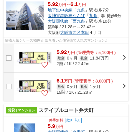
5.92
6.1
万円～
万円
地下鉄中央線
「
九条
」駅 徒歩7分
阪神電鉄阪神なんば
「
九条
」駅 徒歩9分
大阪環状線
「
西九条
」駅 徒歩10分
築6年 / 21.28㎡～22.42㎡
大阪府
大阪市西区
本田
４丁目
築浅人気シリーズ物件☆ 落ち着いた住宅街で人気のマンション♬
5.92
万
円
(管理費等：5,100円 )
0ヶ月
11.84万円
敷金
礼金
2階 / 1K / 22.42㎡
6.1
万
円
(管理費等：8,000円 )
0ヶ月
1ヶ月
敷金
礼金
15階 / 1K / 21.28㎡
ステイブルコート弁天町
賃貸 | マンション
仲手無料
敷0
礼0
5.9
万円