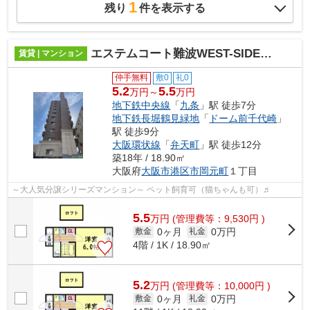
1
残り
件を表示する
エステムコート難波WEST-SIDE大阪ドーム前
賃貸 | マンション
仲手無料
敷0
礼0
5.2
5.5
万円～
万円
地下鉄中央線
「
九条
」駅 徒歩7分
地下鉄長堀鶴見緑地
「
ドーム前千代崎
」
駅 徒歩9分
大阪環状線
「
弁天町
」駅 徒歩12分
築18年 / 18.90㎡
大阪府
大阪市港区
市岡元町
１丁目
～大人気分譲シリーズマンション～ ペット飼育可（猫ちゃんも可）♬
5.5
万
円
(管理費等：9,530円 )
0ヶ月
0万円
敷金
礼金
4階 / 1K / 18.90㎡
5.2
万
円
(管理費等：10,000円 )
0ヶ月
0万円
敷金
礼金