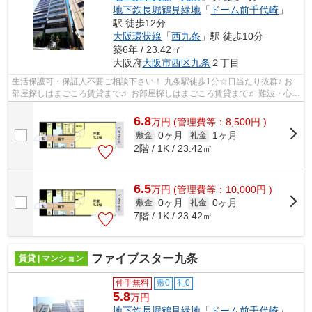
地下鉄長堀鶴見緑地
「
ドーム前千代崎
」
駅 徒歩12分
大阪環状線
「
西九条
」駅 徒歩10分
築6年 / 23.42㎡
大阪府
大阪市西区
九条
２丁目
生活保護可・保証人不要ご相談下さい！ 九条駅徒歩1分☆日当たり抜群♪ お
部屋探しはまごころ賃貸まで♬ お部屋探しはまごころ賃貸まで♬ 難波・心斎
橋徒歩圏内♪ ＬＩＮＥ 【＠490vxeie...
6.8
万
円
(管理費等：8,500円 )
0ヶ月
1ヶ月
敷金
礼金
2階 / 1K / 23.42㎡
6.5
万
円
(管理費等：10,000円 )
0ヶ月
0ヶ月
敷金
礼金
7階 / 1K / 23.42㎡
ファイブスター九条
賃貸 | マンション
仲手無料
敷0
礼0
5.8
万円
地下鉄長堀鶴見緑地
「
ドーム前千代崎
」