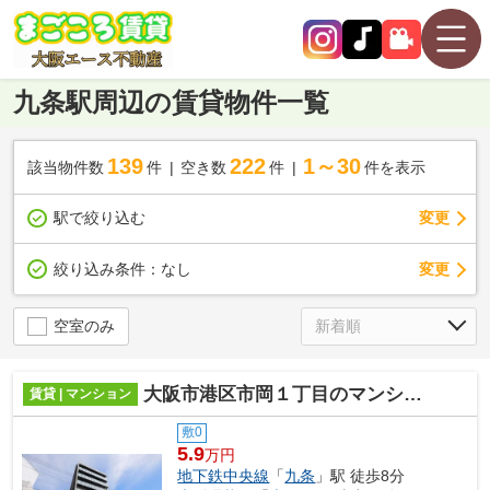
九条駅周辺の賃貸物件一覧
139
222
1～30
該当物件数
件
空き数
件
件を表示
駅で絞り込む
変更
変更
絞り込み条件：
なし
空室のみ
大阪市港区市岡１丁目のマンション
賃貸 | マンション
敷0
5.9
万円
地下鉄中央線
「
九条
」駅 徒歩8分