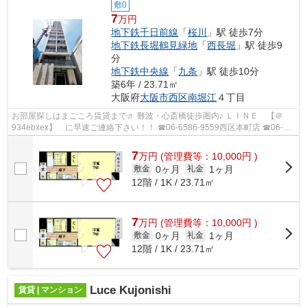
敷0
7
万円
地下鉄千日前線
「
桜川
」駅 徒歩7分
地下鉄長堀鶴見緑地
「
西長堀
」駅 徒歩9
分
地下鉄中央線
「
九条
」駅 徒歩10分
築6年 / 23.71㎡
大阪府
大阪市西区
南堀江
４丁目
お部屋探しはまごころ賃貸まで♬ 難波・心斎橋徒歩圏内♪ ＬＩＮＥ 【＠
934ebxex】 に早速ご連絡下さい！！ ☎06-6586-9559西区本町店 ☎06-
6562-1777桜川駅前店
7
万
円
(管理費等：10,000円 )
0ヶ月
1ヶ月
敷金
礼金
12階 / 1K / 23.71㎡
7
万
円
(管理費等：10,000円 )
0ヶ月
1ヶ月
敷金
礼金
12階 / 1K / 23.71㎡
Luce Kujonishi
賃貸 | マンション