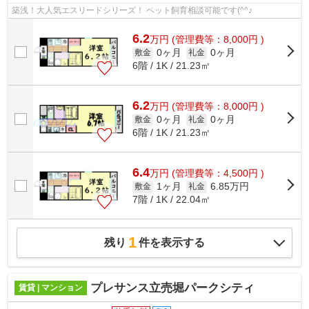
築浅！大人気エスリードシリーズ！ ペット飼育相談可能です(^^♪
6.2
万
円
(管理費等：8,000円 )
0ヶ月
0ヶ月
敷金
礼金
6階 / 1K / 21.23㎡
6.2
万
円
(管理費等：8,000円 )
0ヶ月
0ヶ月
敷金
礼金
6階 / 1K / 21.23㎡
6.4
万
円
(管理費等：4,500円 )
1ヶ月
6.85万円
敷金
礼金
7階 / 1K / 22.04㎡
1
残り
件を表示する
プレサンス立売堀パークシティ
賃貸 | マンション