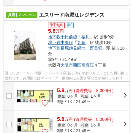
エスリード南堀江レジデンス
賃貸 | マンション
仲手無料
敷0
5.8
万円
地下鉄千日前線
「
桜川
」駅 徒歩9分
地下鉄中央線
「
九条
」駅 徒歩10分
地下鉄長堀鶴見緑地
「
西長堀
」駅 徒歩10
分
築9年 / 21.49㎡
大阪府
大阪市西区
南堀江
４丁目
近くにはローソン 大阪ドームシティ店(徒歩3分)がありちょっとした買い物に
便利です。共用部にはエレベータ・敷地内ごみ置き場などが備わっておりと
ても充実しています。2駅利用可能な...
5.8
万
円
(管理費等：8,000円 )
0ヶ月
1ヶ月
敷金
礼金
3階 / 1K / 21.49㎡
5.8
万
円
(管理費等：8,000円 )
0ヶ月
1ヶ月
敷金
礼金
3階 / 1K / 21.49㎡