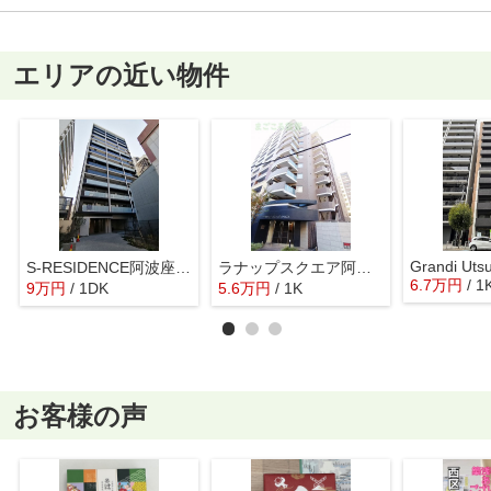
エリアの近い物件
Grandi Uts
S-RESIDENCE阿波座WEST
ラナップスクエア阿波座
6.7
万
円
/ 1
9
万
円
/ 1DK
5.6
万
円
/ 1K
お客様の声