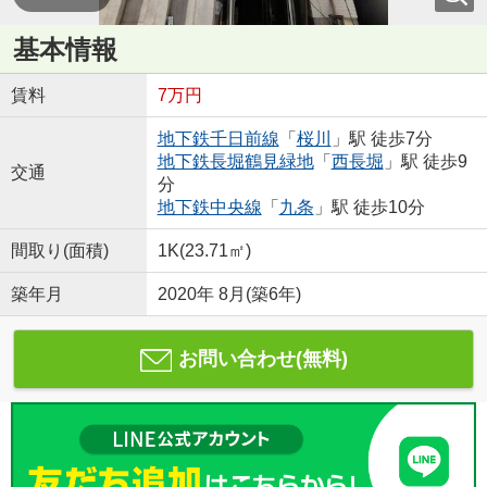
基本情報
賃料
7万円
地下鉄千日前線
「
桜川
」駅 徒歩7分
地下鉄長堀鶴見緑地
「
西長堀
」駅 徒歩9
交通
分
地下鉄中央線
「
九条
」駅 徒歩10分
間取り(面積)
1K(23.71㎡)
築年月
2020年 8月(築6年)
お問い合わせ(無料)