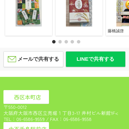
藤橋誠啓
メールで共有する
LINEで共有する
西区本町店
〒550-0012
大阪府大阪市西区立売堀１丁目3-17 井村ビル新館1F<
TEL：
06-6586-9559
/ FAX：06-6586-9558