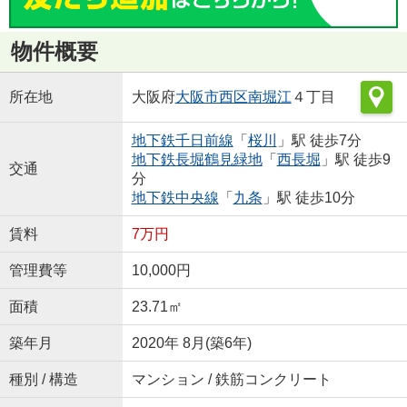
物件概要
所在地
大阪府
大阪市西区
南堀江
４丁目
地下鉄千日前線
「
桜川
」駅 徒歩7分
地下鉄長堀鶴見緑地
「
西長堀
」駅 徒歩9
交通
分
地下鉄中央線
「
九条
」駅 徒歩10分
賃料
7万円
管理費等
10,000円
面積
23.71㎡
築年月
2020年 8月(築6年)
種別 / 構造
マンション / 鉄筋コンクリート