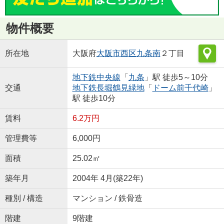
物件概要
所在地
大阪府
大阪市西区
九条南
２丁目
地下鉄中央線
「
九条
」駅 徒歩5～10分
交通
地下鉄長堀鶴見緑地
「
ドーム前千代崎
」
駅 徒歩10分
賃料
6.2万円
管理費等
6,000円
面積
25.02㎡
築年月
2004年 4月(築22年)
種別 / 構造
マンション / 鉄骨造
階建
9階建