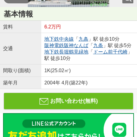
基本情報
賃料
6.2万円
地下鉄中央線
「
九条
」駅 徒歩10分
阪神電鉄阪神なんば
「
九条
」駅 徒歩5分
交通
地下鉄長堀鶴見緑地
「
ドーム前千代崎
」
駅 徒歩10分
間取り(面積)
1K(25.02㎡)
築年月
2004年 4月(築22年)
お問い合わせ(無料)