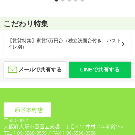
こだわり特集
【賃貸特集】家賃5万円台（独立洗面台付き、バスト
イレ別）
メールで共有する
LINEで共有する
西区本町店
〒550-0012
大阪府大阪市西区立売堀１丁目3-17 井村ビル新館1F<
TEL：
06-6586-9559
/ FAX：06-6586-9558