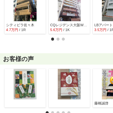
シティビラ佐々木
CQレジデンス大阪WEST
LBアパー
4.7
万
円
/ 1R
5.6
万
円
/ 1K
3.5
万
円
/ 1
お客様の声
藤橋誠啓