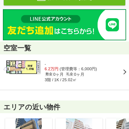
空室一覧
-
6.2万円
(管理費等：6,000円)
0ヶ月
0ヶ月
敷金
礼金
3階
25.02㎡
1K
エリアの近い物件