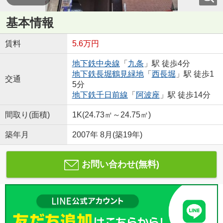
基本情報
賃料
5.6万円
地下鉄中央線
「
九条
」駅 徒歩4分
地下鉄長堀鶴見緑地
「
西長堀
」駅 徒歩1
交通
5分
地下鉄千日前線
「
阿波座
」駅 徒歩14分
間取り(面積)
1K(24.73㎡～24.75㎡)
築年月
2007年 8月(築19年)
お問い合わせ(無料)