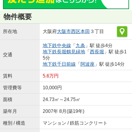
物件概要
所在地
大阪府
大阪市西区
本田
３丁目
地下鉄中央線
「
九条
」駅 徒歩4分
地下鉄長堀鶴見緑地
「
西長堀
」駅 徒歩1
交通
5分
地下鉄千日前線
「
阿波座
」駅 徒歩14分
賃料
5.6万円
管理費等
10,000円
面積
24.73㎡～24.75㎡
築年月
2007年 8月(築19年)
種別 / 構造
マンション / 鉄筋コンクリート