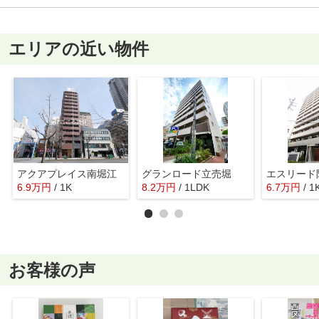
エリアの近い物件
アクアプレイス南堀江
グランロード立売堀
6.9
万
円
/ 1K
8.2
万
円
/ 1LDK
6.7
万
円
/ 1
お客様の声