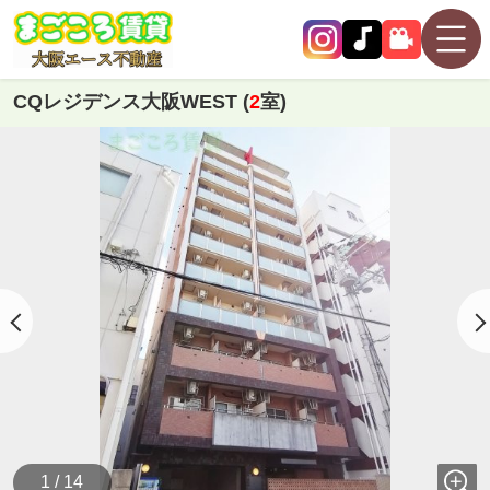
CQレジデンス大阪WEST (
2
室)
1 / 14