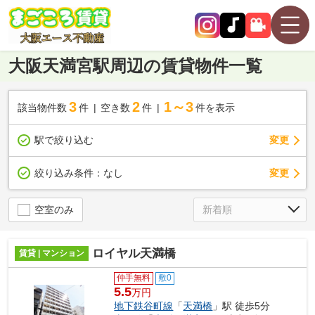
大阪天満宮駅周辺の賃貸物件一覧
3
2
1～3
該当物件数
件
空き数
件
件を表示
駅で絞り込む
変更
変更
絞り込み条件：
なし
空室のみ
ロイヤル天満橋
賃貸 | マンション
仲手無料
敷0
5.5
万円
地下鉄谷町線
「
天満橋
」駅 徒歩5分