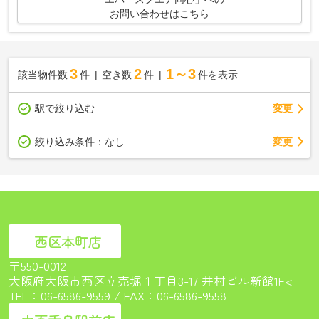
お問い合わせはこちら
3
2
1～3
該当物件数
件
空き数
件
件を表示
駅で絞り込む
変更
変更
絞り込み条件：
なし
西区本町店
〒550-0012
大阪府大阪市西区立売堀１丁目3-17 井村ビル新館1F<
TEL：
06-6586-9559
/ FAX：06-6586-9558