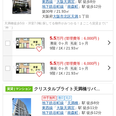
東西線
「
大阪天満宮
」駅 徒歩8分
地下鉄谷町線
「
南森町
」駅 徒歩12分
築30年 / 21.93㎡
大阪府
大阪市北区
天満
１丁目
天満橋徒歩5分・洋室7.0帖 探してる物件がみつかる！まごころ賃貸まで( *
´艸｀)
5.5
万
円
(管理費等：6,000円 )
0ヶ月
1ヶ月
敷金
礼金
9階 / 1K / 21.93㎡
5.5
万
円
(管理費等：6,000円 )
0ヶ月
1ヶ月
敷金
礼金
9階 / 1K / 21.93㎡
クリスタルブライト天満橋リバーサイド
賃貸 | マンション
仲手無料
敷0
礼0
地下鉄谷町線
「
天満橋
」駅 徒歩8分
東西線
「
大阪天満宮
」駅 徒歩11分
地下鉄谷町線
「
南森町
」駅 徒歩12分