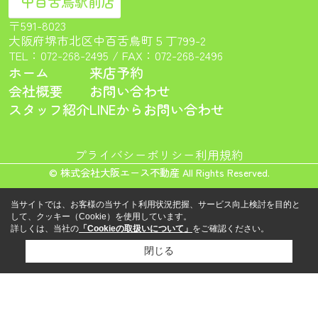
中百舌鳥駅前店
〒591-8023
大阪府堺市北区中百舌鳥町５丁799-2
TEL：
072-268-2495
/ FAX：072-268-2496
ホーム
来店予約
会社概要
お問い合わせ
スタッフ紹介
LINEからお問い合わせ
プライバシーポリシー
利用規約
© 株式会社大阪エース不動産 All Rights Reserved.
当サイトでは、お客様の当サイト利用状況把握、サービス向上検討を目的と
して、クッキー（Cookie）を使用しています。
詳しくは、当社の
「Cookieの取扱いについて」
をご確認ください。
閉じる